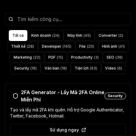
Tất cả
Kinh doanh
(
24
)
Máy tính
(
45
)
Converter
(
2
)
Thiết kế
(
28
)
Developer
(
145
)
File
(
20
)
Hình ảnh
(
41
)
Marketing
(
22
)
PDF
(
15
)
Productivity
(
3
)
SEO
(
38
)
Security
(
16
)
Văn bản
(
18
)
Tiện ích
(
63
)
Video
(
6
)
2FA Generator - Lấy Mã 2FA Online
Security
Miễn Phí
Tạo và lấy mã 2FA khi quên. Hỗ trợ Google Authenticator,
Twitter, Facebook, Hotmail.
Sử dụng ngay