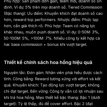
Phù hợp: Sản phẩm đơn giản, team mới, doanh số ổn
định. Ví dụ: 5% trên mọi doanh số. Tiered Commission
(Bậc thang): Ưu điểm: Khuyến khích đạt doanh số cao
hơn, reward top performers. Nhược điểm: Phức tạp
hơn, cần giải thích rõ. Phù hợp: Team có năng lực
khác nhau, muốn push doanh số. Ví dụ: 0-50M: 3%,
50-100M: 5%, >100M: 7%. Nhiều công ty kết hợp cả
hai: base commission + bonus khi vượt target.
Thiết kế chính sách hoa hồng hiệu quả
Nguyên tắc: Đơn giản: Nhân viên phải hiểu được cách
tính. Công bằng: Reward tương xứng với effort và kết
quả. Khuyến khích: Tạo động lực vượt target, không
chỉ đạt target. Bền vững: Công ty vẫn có lợi nhuận sau
khi trả hoa hồng. Mẹo thiết kế bậc thang: Bậc 1 (dưới
target): Tỷ lệ thấp, đủ để cover effort. Bậc 2 (đạt