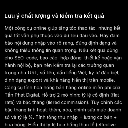
Lưu ý chất lượng và kiểm tra kết quả
Một công cụ online giúp tăng tốc thao tác, nhưng kết
quả tốt vẫn phụ thuộc vào dữ liệu đầu vào. Hãy đảm
bảo nội dung nhập vào rõ ràng, đúng định dạng và
không thiếu thông tin quan trọng. Nếu kết quả dùng
cho SEO, code, báo cáo, hợp đồng, thiết kế hoặc vận
hành nội bộ, bạn nên kiểm tra lại các trường quan
trọng như URL, số liệu, dấu tiếng Việt, ký tự đặc biệt,
định dạng export và khả năng hiển thị trên mobile.
Công cụ tính hoa hồng bán hàng online miễn phí của
Tấn Phát Digital. Hỗ trợ 2 mô hình: tỷ lệ cố định (flat
rate) và bậc thang (tiered commission). Tùy chỉnh các
bậc thang linh hoạt: thêm, xóa, chỉnh sửa mức doanh
số và tỷ lệ %. Tính tổng thu nhập = lương cơ bản +
hoa hồng. Hiển thị tỷ lệ hoa hồng thực tế (effective