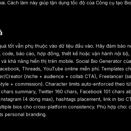
 khai. Cách làm này giúp tận dụng tốc độ của Công cụ tạo B
ả
 quả tốt vẫn phụ thuộc vào dữ liệu đầu vào. Hãy đảm bảo 
, code, báo cáo, hợp đồng, thiết kế hoặc vận hành nội bộ,
rt và khả năng hiển thị trên mobile. Social Bio Generator c
, Facebook, Threads, YouTube online miễn phí. Templates c
r/Creator (niche + audience + collab CTA), Freelancer (ser
 style + commission). Character limits auto-enforced theo từ
00 chars summary, Twitter 160 chars, Facebook 101 chars a
 Instagram (4 dòng max), hashtags placement, link in bio CTA
multiple bios cho cross-platform consistency. Phù hợp cho:
ts personal branding.