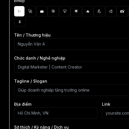
Emoji
✨
🚀
💼
🎯
💡
🌟
🔥
💪
🎨
📸
📱
Tên / Thương hiệu
Chức danh / Nghề nghiệp
Tagline / Slogan
Địa điểm
Link
Sở thích / Kỹ năng / Dịch vụ