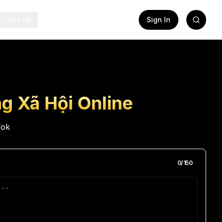
Liên hệ
Sign In
g Xã Hội Online
Tok
0
/
150