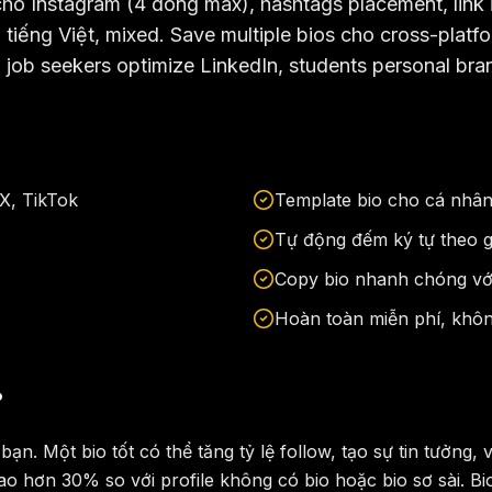
 cho Instagram (4 dòng max), hashtags placement, link i
, tiếng Việt, mixed. Save multiple bios cho cross-plat
 job seekers optimize LinkedIn, students personal bra
/X, TikTok
Template bio cho cá nhân,
Tự động đếm ký tự theo g
Copy bio nhanh chóng với
Hoàn toàn miễn phí, khôn
?
a bạn. Một bio tốt có thể tăng tỷ lệ follow, tạo sự tin tưở
ao hơn 30% so với profile không có bio hoặc bio sơ sài. Bio