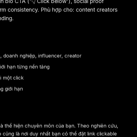
n bio CTA ('👇 Click below'), social proof
form consistency. Phù hợp cho: content creators
nding.
 doanh nghiệp, influencer, creator
iới hạn từng nền tảng
 một click
g giới hạn
ng, và thể hiện chuyên môn của bạn. Theo nghiên cứu,
 cũng là nơi duy nhất bạn có thể đặt link clickable