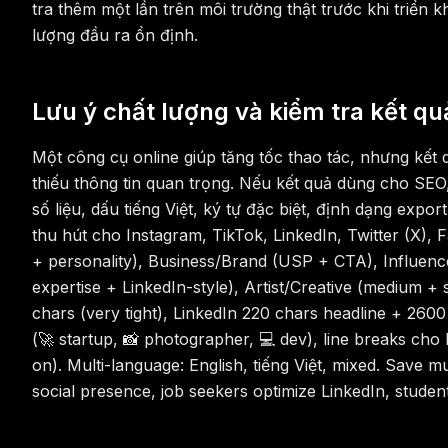
tra thêm một lần trên môi trường thật trước khi triển
lượng đầu ra ổn định.
Lưu ý chất lượng và kiểm tra kết qu
Một công cụ online giúp tăng tốc thao tác, nhưng kết
thiếu thông tin quan trọng. Nếu kết quả dùng cho SEO
số liệu, dấu tiếng Việt, ký tự đặc biệt, định dạng expo
thu hút cho Instagram, TikTok, LinkedIn, Twitter (X)
+ personality), Business/Brand (USP + CTA), Influence
expertise + LinkedIn-style), Artist/Creative (medium +
chars (very tight), LinkedIn 220 chars headline + 26
(🚀 startup, 📸 photographer, 💻 dev), line breaks cho
on). Multi-language: English, tiếng Việt, mixed. Save 
social presence, job seekers optimize LinkedIn, studen