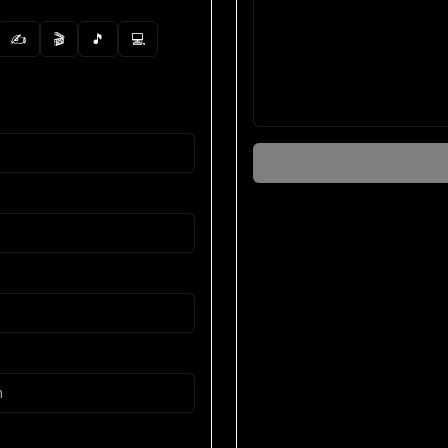
✍️
🎬
🎵
💻