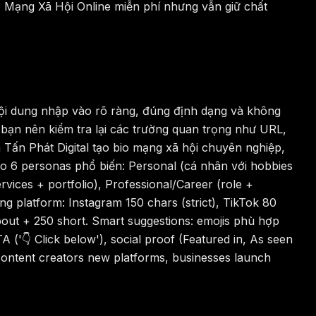
io Mạng Xã Hội Online miễn phí nhưng vẫn giữ chất
nội dung nhập vào rõ ràng, đúng định dạng và không
 bạn nên kiểm tra lại các trường quan trọng như URL,
ủa Tấn Phát Digital tạo bio mạng xã hội chuyên nghiệp,
ho 6 personas phổ biến: Personal (cá nhân với hobbies
vices + portfolio), Professional/Career (role +
ng platform: Instagram 150 chars (strict), TikTok 80
bout + 250 short. Smart suggestions: emojis phù hợp
 ('👇 Click below'), social proof (Featured in, As seen
 content creators new platforms, businesses launch