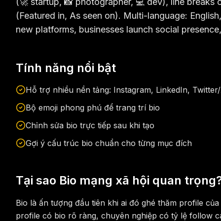
(🚀 startup, 📸 photographer, 💻 dev), line breaks
(Featured in, As seen on). Multi-language: English
new platforms, businesses launch social presence,
Tính năng nổi bật
Hỗ trợ nhiều nền tảng: Instagram, LinkedIn, Twitter
Bộ emoji phong phú để trang trí bio
Chỉnh sửa bio trực tiếp sau khi tạo
Gợi ý cấu trúc bio chuẩn cho từng mục đích
Tại sao Bio mạng xã hội quan trọng
Bio là ấn tượng đầu tiên khi ai đó ghé thăm profile củ
profile có bio rõ ràng, chuyên nghiệp có tỷ lệ follow c