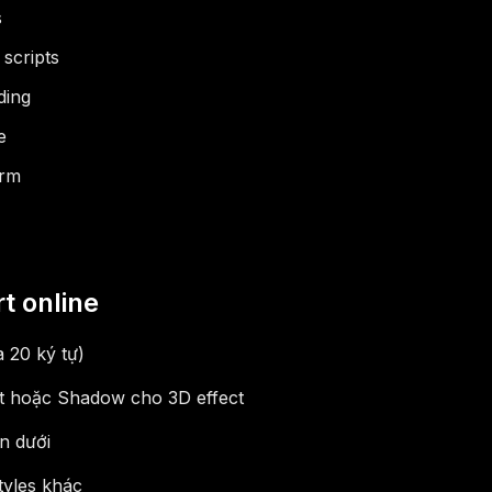
s
scripts
ding
e
orm
t online
 20 ký tự)
ct hoặc Shadow cho 3D effect
n dưới
tyles khác