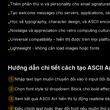
Thêm phần thú vị và personality cho email signature
•
Tạo welcome messages cho servers, applications, và 
•
Học về typography, character design, và ASCII enco
•
Nostalgia và appreciation cho retro computing cultur
•
Universal compatibility - hiển thị được trên mọi platf
•
Lightweight - không cần load images hoặc fonts
•
Hướng dẫn chi tiết cách tạo ASCII Ar
Nhập text bạn muốn chuyển đổi vào ô input (tối đa
1
Chọn font style từ dropdown: Block cho bold effe
2
Xem kết quả ASCII Art hiển thị tự động realtime bê
3
Điều chỉnh text hoặc thay đổi font nếu muốn thử s
4