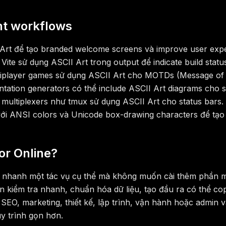
nt workflows
I Art để tạo branded welcome screens và improve user exp
 Vite sử dụng ASCII Art trong output để indicate build sta
ultiplayer games sử dụng ASCII Art cho MOTDs (Message of
ntation generators có thể include ASCII Art diagrams cho s
multiplexers như tmux sử dụng ASCII Art cho status bars.
i ANSI colors và Unicode box-drawing characters để tạo r
or Online?
lý nhanh một tác vụ cụ thể mà không muốn cài thêm phần 
 kiểm tra nhanh, chuẩn hóa dữ liệu, tạo đầu ra có thể cop
 SEO, marketing, thiết kế, lập trình, vận hành hoặc admin 
y trình gọn hơn.