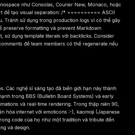
t monospace như Consolas, Courier New, Monaco, hoặc
rt để tạo visual separation: /* ========== ASCII
. Tránh sử dụng trong production logs vì có thể gây
 để preserve formatting và prevent Markdown
, sử dụng template literals với backticks. Consider
g comments để team members có thể regenerate nếu
es. Các nghệ sĩ sáng tạo đã biến giới hạn này thành
n mạnh trong BBS (Bulletin Board Systems) và early
mations và real-time rendering. Trong thập niên 90,
n hóa internet với emoticons :-), kaomoji (Japanese
trong code của họ như một tradition và tribute đến
ing và design.