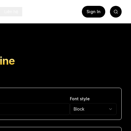
Liên hệ
Sign In
ine
Font style
Block