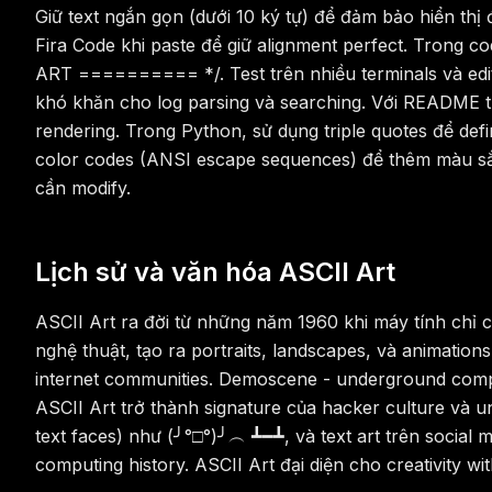
Giữ text ngắn gọn (dưới 10 ký tự) để đảm bảo hiển t
Fira Code khi paste để giữ alignment perfect. Trong
ART ========== */. Test trên nhiều terminals và edit
khó khăn cho log parsing và searching. Với README trê
rendering. Trong Python, sử dụng triple quotes để defin
color codes (ANSI escape sequences) để thêm màu sắ
cần modify.
Lịch sử và văn hóa ASCII Art
ASCII Art ra đời từ những năm 1960 khi máy tính chỉ có
nghệ thuật, tạo ra portraits, landscapes, và animation
internet communities. Demoscene - underground comput
ASCII Art trở thành signature của hacker culture và 
text faces) như (╯°□°)╯︵ ┻━┻, và text art trên social
computing history. ASCII Art đại diện cho creativity w