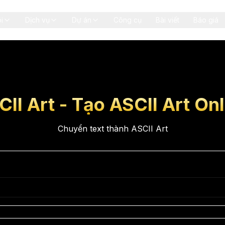
i
Dịch vụ
Dự án
Công cụ
Bài viết
Báo giá
CII Art - Tạo ASCII Art Onl
Chuyển text thành ASCII Art