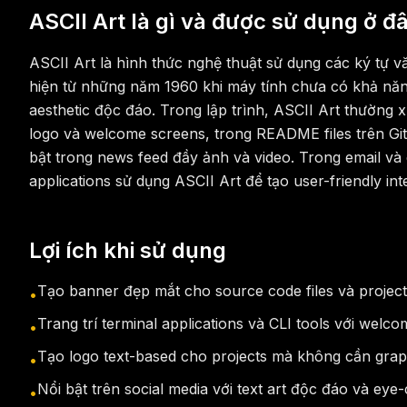
ASCII Art là gì và được sử dụng ở đ
ASCII Art là hình thức nghệ thuật sử dụng các ký tự 
hiện từ những năm 1960 khi máy tính chưa có khả năng 
aesthetic độc đáo. Trong lập trình, ASCII Art thường x
logo và welcome screens, trong README files trên GitH
bật trong news feed đầy ảnh và video. Trong email và 
applications sử dụng ASCII Art để tạo user-friendly in
Lợi ích khi sử dụng
Tạo banner đẹp mắt cho source code files và projec
•
Trang trí terminal applications và CLI tools với welc
•
Tạo logo text-based cho projects mà không cần graphi
•
Nổi bật trên social media với text art độc đáo và eye
•