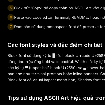
Click nút 'Copy' để copy toàn bộ ASCII Art vào cl
5
Paste vào code editor, terminal, README, hoặc n
6
Đảm bảo sử dụng monospace font để preserve for
7
Các font styles và đặc điểm chi tiết
Block font sử dụng ký tự █ (full block Unicode U+258
dòng, tạo hiệu ứng bold và impactful. Width mỗi ký t
các ký tự ▀ (upper half block U+2580) và ▄ (lower ha
hạn chế như terminal prompts hoặc inline banners. Cả 
Block font có visual impact mạnh hơn, Shadow font có 
Tips sử dụng ASCII Art hiệu quả tro