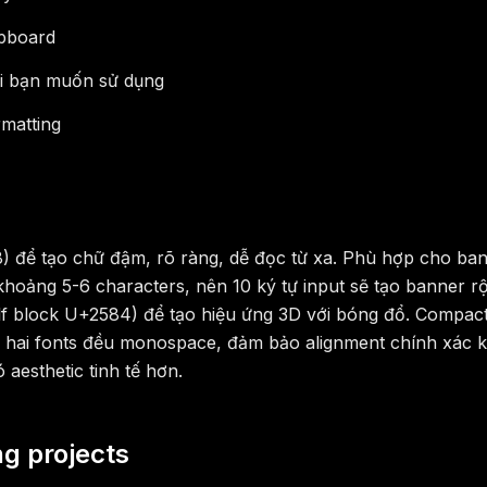
ipboard
ơi bạn muốn sử dụng
matting
8) để tạo chữ đậm, rõ ràng, dễ đọc từ xa. Phù hợp cho ban
ự khoảng 5-6 characters, nên 10 ký tự input sẽ tạo banner
lf block U+2584) để tạo hiệu ứng 3D với bóng đổ. Compact
hai fonts đều monospace, đảm bảo alignment chính xác khi h
aesthetic tinh tế hơn.
ng projects