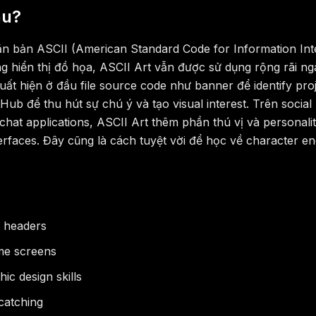
âu?
văn bản ASCII (American Standard Code for Information In
hiển thị đồ họa, ASCII Art vẫn được sử dụng rộng rãi ngày 
uất hiện ở đầu file source code như banner để identify pro
ub để thu hút sự chú ý và tạo visual interest. Trên social
chat applications, ASCII Art thêm phần thú vị và personalit
terfaces. Đây cũng là cách tuyệt vời để học về character e
t headers
ome screens
c design skills
-catching