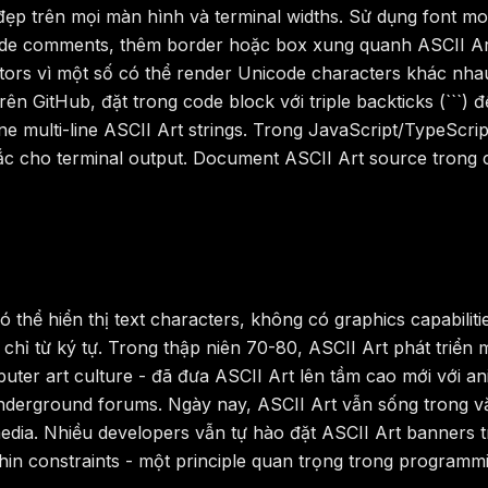
hị đẹp trên mọi màn hình và terminal widths. Sử dụng fon
 code comments, thêm border hoặc box xung quanh ASCII A
ors vì một số có thể render Unicode characters khác nhau
n GitHub, đặt trong code block với triple backticks (```)
e multi-line ASCII Art strings. Trong JavaScript/TypeScript
c cho terminal output. Document ASCII Art source tron
 thể hiển thị text characters, không có graphics capabiliti
s chỉ từ ký tự. Trong thập niên 70-80, ASCII Art phát triể
er art culture - đã đưa ASCII Art lên tầm cao mới với ani
underground forums. Ngày nay, ASCII Art vẫn sống trong vă
 media. Nhiều developers vẫn tự hào đặt ASCII Art banners 
ithin constraints - một principle quan trọng trong programm