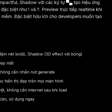
 impactful, Shadow với các ký tự ▀▄ tạo hiệu ứng
c biệt như ! và ?. Preview trực tiếp realtime khi
hần mềm. Đặc biệt hữu ích cho developers muốn tạo
(đậm nét bold), Shadow (3D effect với bóng)
đẹp mắt
 không cần nhấn nút generate
o hiển thị đẹp trên mọi màn hình
uyệt, không cần internet sau khi load
oản, sử dụng ngay