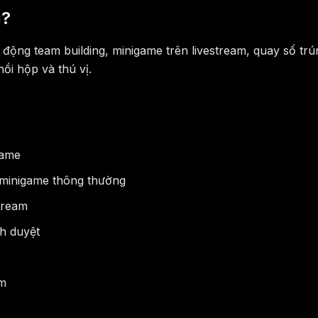
ì?
động team building, minigame trên livestream, quay số trú
ồi hộp và thú vị.
game
 minigame thông thường
tream
nh duyệt
em