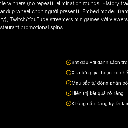
le winners (no repeat), elimination rounds. History tra
tandup wheel chọn người present). Embed mode: ifram
ary), Twitch/YouTube streamers minigames với viewers,
staurant promotional spins.
Bắt đầu với danh sách trố
Xóa từng giải hoặc xóa hế
Màu sắc tự động phân bổ
Hiển thị kết quả rõ ràng
Không cần đăng ký tài k