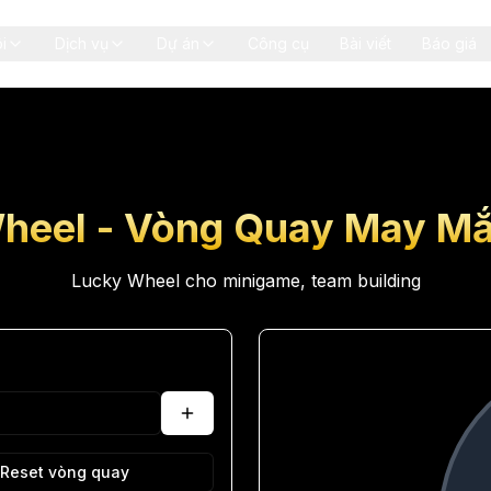
i
Dịch vụ
Dự án
Công cụ
Bài viết
Báo giá
heel - Vòng Quay May Mắ
Lucky Wheel cho minigame, team building
Reset vòng quay