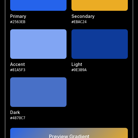
Primary
Secondary
#2563EB
#EBAC24
Accent
Light
#81A5F3
#0E3B9A
Dark
#4870C7
Preview Gradient