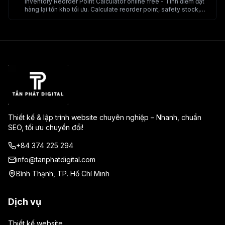
Inventory Reorder Point Calculator online free - Tính điểm đặt
hàng lại tồn kho tối ưu. Calculate reorder point, safety stock,
lead time. Công cụ quản lý inventory miễn phí.
Thiết kế & lập trình website chuyên nghiệp – Nhanh, chuẩn
SEO, tối ưu chuyển đổi!
+84 374 225 294
info@tanphatdigital.com
Bình Thạnh, TP. Hồ Chí Minh
Dịch vụ
Thiết kế website