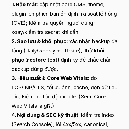
1. Bảo mật:
cập nhật core CMS, theme,
plugin lên phiên bản ổn định; rà soát lỗ hổng
(CVE); kiểm tra quyền người dùng;
xoay/kiểm tra secret khi cần.
2. Sao lưu & khôi phục:
xác nhận backup đa
tầng (daily/weekly + off-site);
thử khôi
phục (restore test)
định kỳ để chắc chắn
backup dùng được.
3. Hiệu suất & Core Web Vitals:
đo
LCP/INP/CLS, tối ưu ảnh, cache, dọn dữ liệu
rác; kiểm tra tốc độ mobile. (Xem:
Core
Web Vitals là gì?
.)
4. Nội dung & SEO kỹ thuật:
kiểm tra index
(Search Console), lỗi 4xx/5xx, canonical,