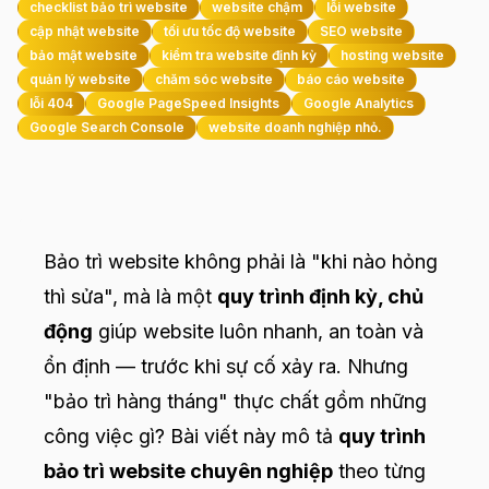
checklist bảo trì website
website chậm
lỗi website
cập nhật website
tối ưu tốc độ website
SEO website
bảo mật website
kiểm tra website định kỳ
hosting website
quản lý website
chăm sóc website
báo cáo website
lỗi 404
Google PageSpeed Insights
Google Analytics
Google Search Console
website doanh nghiệp nhỏ.
Bảo trì website không phải là "khi nào hỏng
thì sửa", mà là một
quy trình định kỳ, chủ
động
giúp website luôn nhanh, an toàn và
ổn định — trước khi sự cố xảy ra. Nhưng
"bảo trì hàng tháng" thực chất gồm những
công việc gì? Bài viết này mô tả
quy trình
bảo trì website chuyên nghiệp
theo từng