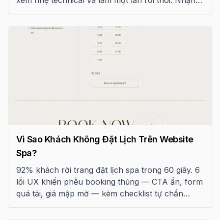
diện và sửa ngay.
Vì Sao Khách Không Đặt Lịch Trên Website
Spa?
92% khách rời trang đặt lịch spa trong 60 giây. 6
lỗi UX khiến phễu booking thủng — CTA ẩn, form
quá tải, giá mập mờ — kèm checklist tự chẩn
đoán 18 điểm.