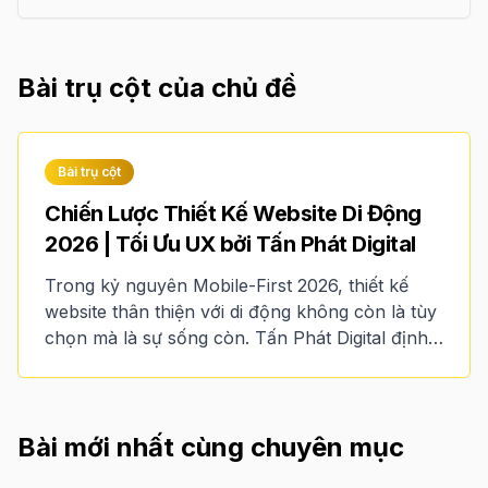
trực tuyến, landing page và các chiến dịch
marketing sẽ được đồng bộ vào một hệ thống,
giúp doanh nghiệp theo dõi, chăm sóc và tăng tỷ
Bài trụ cột của chủ đề
lệ chuyển đổi.
Bài trụ cột
Chiến Lược Thiết Kế Website Di Động
2026 | Tối Ưu UX bởi Tấn Phát Digital
Trong kỷ nguyên Mobile-First 2026, thiết kế
website thân thiện với di động không còn là tùy
chọn mà là sự sống còn. Tấn Phát Digital định
hình lại tiêu chuẩn trải nghiệm người dùng với
sự hỗ trợ của AI, hạ tầng 5G và bộ quy chuẩn
kỹ thuật khắt khe nhất từ Google.
Bài mới nhất cùng chuyên mục