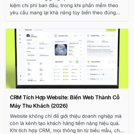
kiệm chi phí ban đầu, trong khi phần mềm theo
yêu cầu mang lại khả năng tùy biến theo đúng
quy trình doanh nghiệp. Bài viết phân tích khi nào
nên mua phần mềm có sẵn, khi nào nên phát
triển riêng và cách tránh những chi phí phát sinh
khi cố gắng "lách" một hệ thống không phù hợp.
CRM Tích Hợp Website: Biến Web Thành Cỗ
Máy Thu Khách (2026)
Website không chỉ để giới thiệu doanh nghiệp mà
còn là kênh tạo khách hàng tiềm năng hiệu quả.
Khi tích hợp CRM, mọi thông tin từ biểu mẫu, chat