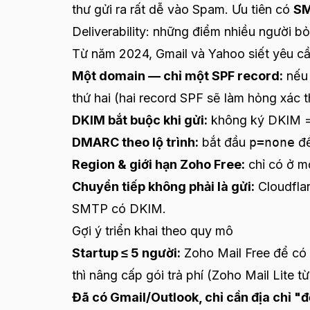
thư gửi ra rất dễ vào Spam. Ưu tiên có
SM
Deliverability: những điểm nhiều người bỏ
Từ năm 2024, Gmail và Yahoo siết yêu cầu
Một domain — chỉ một SPF record:
nếu 
thứ hai (hai record SPF sẽ làm hỏng xác t
DKIM bắt buộc khi gửi:
không ký DKIM =
DMARC theo lộ trình:
bắt đầu
p=none
để
Region & giới hạn Zoho Free:
chỉ có ở m
Chuyển tiếp không phải là gửi:
Cloudfla
SMTP có DKIM.
Gợi ý triển khai theo quy mô
Startup ≤ 5 người:
Zoho Mail Free để có
thì nâng cấp gói trả phí (Zoho Mail Lit
Đã có Gmail/Outlook, chỉ cần địa chỉ "