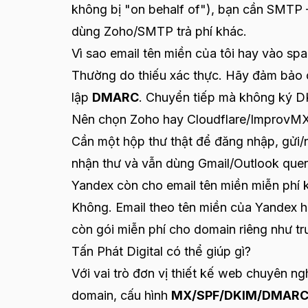
không bị "on behalf of"), bạn cần SMTP
dùng Zoho/SMTP trả phí khác.
Vì sao email tên miền của tôi hay vào sp
Thường do thiếu xác thực. Hãy đảm bảo
lập
DMARC
. Chuyển tiếp mà không ký D
Nên chọn Zoho hay Cloudflare/ImprovM
Cần một hộp thư thật để đăng nhập, gửi/n
nhận thư và vẫn dùng Gmail/Outlook que
Yandex còn cho email tên miền miễn phí
Không. Email theo tên miền của Yandex h
còn gói miễn phí cho domain riêng như tr
Tấn Phát Digital có thể giúp gì?
Với vai trò đơn vị thiết kế web chuyên ngh
domain, cấu hình
MX/SPF/DKIM/DMAR