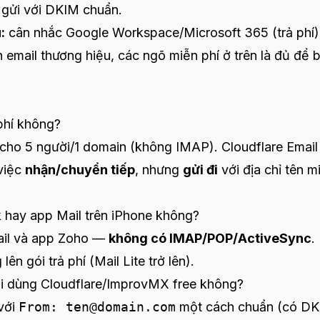
 gửi với DKIM chuẩn.
:
cân nhắc Google Workspace/Microsoft 365 (trả phí)
 email thương hiệu, các ngõ miễn phí ở trên là đủ để 
phí không?
í cho 5 người/1 domain (không IMAP). Cloudflare Email
việc
nhận/chuyển tiếp
, nhưng
gửi đi
với địa chỉ tên m
 hay app Mail trên iPhone không?
mail và app Zoho —
không có IMAP/POP/ActiveSync
.
n gói trả phí (Mail Lite trở lên).
 khi dùng Cloudflare/ImprovMX free không?
 với
From: ten@domain.com
một cách chuẩn (có DK