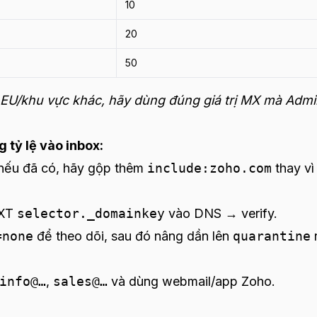
10
20
50
 EU/khu vực khác, hãy dùng đúng giá trị MX mà Admi
tỷ lệ vào inbox:
ếu đã có, hãy gộp thêm
include:zoho.com
thay vì
TXT
selector._domainkey
vào DNS → verify.
=none
để theo dõi, sau đó nâng dần lên
quarantine
r
info@…
,
sales@…
và dùng webmail/app Zoho.