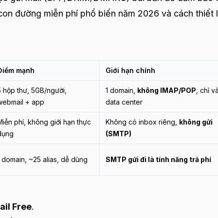
a con đường miễn phí phổ biến năm 2026 và cách thiết 
Điểm mạnh
Giới hạn chính
5 hộp thư, 5GB/người,
1 domain,
không IMAP/POP
, chỉ và
webmail + app
data center
Miễn phí, không giới hạn thực
Không có inbox riêng,
không gửi
dụng
(SMTP)
1 domain, ~25 alias, dễ dùng
SMTP gửi đi là tính năng trả phí
il Free
.