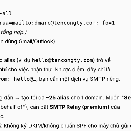
all

rua=mailto:dmarc@tencongty.com; fo=1
tổng hợp.)
ẫn dùng Gmail/Outlook)
 alias (ví dụ
hello@tencongty.com
) trỏ về
phí
cho việc nhận thư. Nhược điểm: đây chỉ là
rom: hello@…
, bạn cần một dịch vụ SMTP riêng.
g dẫn → tạo tối đa
~25 alias
cho 1 domain. Muốn
"Se
 behalf of"), cần bật
SMTP Relay (premium)
của
c.
mà không ký DKIM/không chuẩn SPF cho máy chủ gửi đ