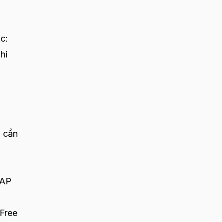
c:
hi
 cần
MAP
Free