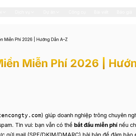
i
Dịch vụ
Dự án
Công cụ
Bài viết
Báo giá
ền Miễn Phí 2026 | Hướng Dẫn A–Z
Miền Miễn Phí 2026 | Hướ
tencongty.com
) giúp doanh nghiệp trông chuyên ng
 spam. Tin vui: bạn vẫn có thể
bắt đầu miễn phí
nếu c
thực gửi mail (SPF/DKIM/DMARC) bài bản để đảm bảo 