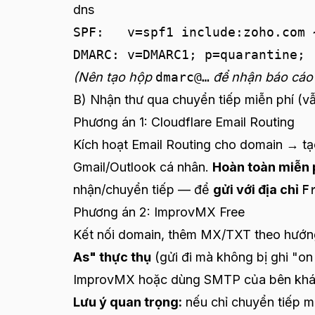
dns
SPF:   v=spf1 include:zoho.com ~
DMARC: v=DMARC1; p=quarantine; 
(Nên tạo hộp
dmarc@…
để nhận báo cáo 
B) Nhận thư qua chuyển tiếp miễn phí (v
Phương án 1: Cloudflare Email Routing
Kích hoạt Email Routing cho domain → tạo
Gmail/Outlook cá nhân.
Hoàn toàn miễn 
nhận/chuyển tiếp — để
gửi với địa chỉ
F
Phương án 2: ImprovMX Free
Kết nối domain, thêm MX/TXT theo hướn
As" thực thụ
(gửi đi mà không bị ghi "on
ImprovMX hoặc dùng SMTP của bên khá
Lưu ý quan trọng:
nếu chỉ chuyển tiếp 