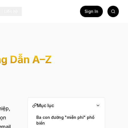
Liên hệ
Sign In
ng Dẫn A–Z
Mục lục
hiệp,
họn
Ba con đường "miễn phí" phổ
biến
email