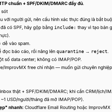
TP chuẩn + SPF/DKIM/DMARC đầy đủ
.
 sót
 với người gửi, nên cấu hình xác thực đúng là bắt buộ
đã có SPF, hãy gộp bằng
include:
thay vì tạo bản g
hực).
 dễ vào spam.
 đọc báo cáo, rồi nâng lên
quarantine
→
reject
.
ột số data center; không có IMAP/POP.
re/ImprovMX free chỉ nhận — muốn gửi chuyên nghiệp
 inbox thật + SPF/DKIM/DMARC; khi cần CRM/lịch/I
e từ ~1 USD/người/tháng đã mở IMAP/POP).
đẹp" nhanh:
Cloudflare Email Routing hoặc ImprovMX 