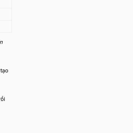
n
 tạo
ồi