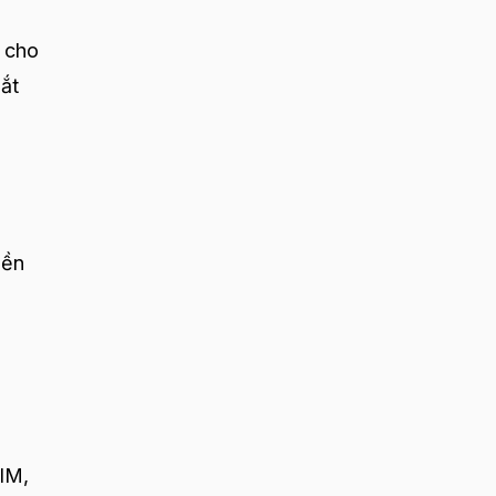
 cho
bắt
iền
IM,