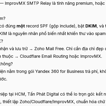
 — ImprovMX SMTP Relay là tính năng premium, hoặc
am?
 có đúng
một
record SPF (gộp include), bật
DKIM
, và 
KIM là nguyên nhân phổ biến nhất khiến thư vào spam
X?
hận và lưu trữ → Zoho Mail Free. Chỉ cần địa chỉ đẹp 
n thuộc → Cloudflare Email Routing hoặc ImprovMX.
 không?
iện nằm trong gói Yandex 360 for Business trả phí, k
ước.
iệp tại HCM, Tấn Phát Digital có thể lo trọn gói: kết n
C
, thiết lập Zoho/Cloudflare/ImprovMX, chuẩn hóa chữ 