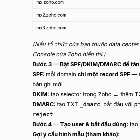
mx.zoho.com
mx2.zoho.com
mx3.zoho.com
(Nếu tổ chức của bạn thuộc data center
Console của Zoho hiển thị.)
Bước 3 — Bật SPF/DKIM/DMARC để tăng 
SPF:
mỗi domain
chỉ một record SPF
— n
bản ghi mới.
DKIM:
tạo selector trong Zoho → thêm 
DMARC:
tạo TXT
_dmarc
, bắt đầu với
p
reject
.
Bước 4 — Tạo user & bắt đầu dùng:
tạo
Gợi ý cấu hình mẫu (tham khảo):