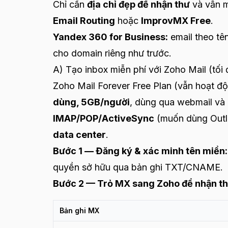
Chỉ cần
địa chỉ đẹp để nhận thư
và vẫn m
Email Routing
hoặc
ImprovMX Free
.
Yandex 360 for Business:
email theo tê
cho domain riêng như trước.
A) Tạo inbox miễn phí với Zoho Mail (tối 
Zoho Mail Forever Free Plan (vẫn hoạt 
dùng, 5GB/người
, dùng qua webmail và
IMAP/POP/ActiveSync
(muốn dùng Outlo
data center
.
Bước 1 — Đăng ký & xác minh tên miền:
quyền sở hữu qua bản ghi TXT/CNAME.
Bước 2 — Trỏ MX sang Zoho để nhận th
Bản ghi MX