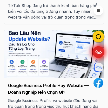
TikTok Shop đang trở thành kênh bán hàng phổ
biến với tốc độ tăng trưởng nhanh. Tuy nhiên,
Open 
website vẫn đóng vai trò quan trọng trong việc
xây dựng thương hiệu và phát triển bền vững cho
doanh nghiệp bán lẻ.
Google Business Profile Hay Website —
Doanh Nghiệp Nên Chọn Gì?
Google Business Profile và website đều đóng vai
trò quan trọng trong việc thu hút khách hàng địa