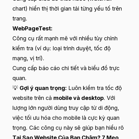
chart) hiển thị thời gian tải từng yếu tố trên
trang.
WebPageTest:
Công cụ rất mạnh mẽ với nhiều tùy chỉnh
kiểm tra (ví dụ: loại trình duyệt, tốc độ
mạng, vị trí).
Cung cấp báo cáo chi tiết và biểu đồ trực
quan.
💡
Gợi ý quan trọng:
Luôn kiểm tra tốc độ
website trên cả
mobile và desktop
. Với
lượng lớn người dùng truy cập từ di động,
việc tối ưu hóa cho mobile là cực kỳ quan
trọng. Các công cụ này sẽ giúp bạn hiểu rõ
Tại Sao Website Của Bạn Chậm? 7 Mẹo