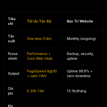
Tiêu
Tối Ưu Tốc Độ
Bảo Trì Website
chí
Tần
One-time (1 lần)
Monthly (ongoing)
suất
Focus
Performance +
Backup, security,
chính
Core Web Vitals
uptime
PageSpeed &gt;85
Uptime 99.9% +
Output
+ xanh CWV
zero downtime
Chi
5-20tr 1 lần
1.5-5tr/tháng
phí
Khi