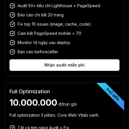
Audit 50+ tiêu chí Lighthouse + PageSpeed
Báo cáo chi tiết 20 trang
Fix top 10 issues (image, cache, code)
Cam kết PageSpeed mobile > 70
Monitor 14 ngày sau deploy
Báo cáo before/after
Nhận audit miễn phí
PHỔ BIẾN
Full Optimization
10.000.000
đ/trọn gói
Full optimization 3 pillars. Core Web Vitals xanh.
Tất cả tính năng Audit + Fix