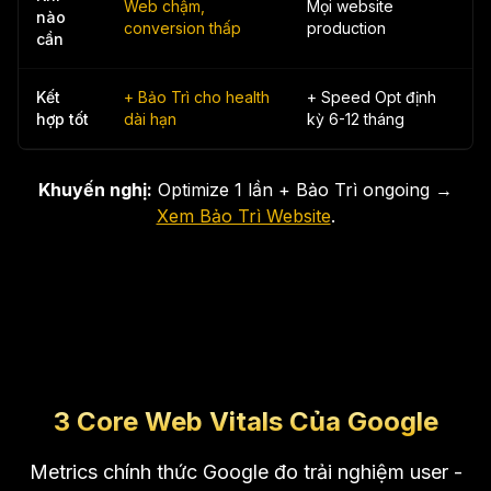
Web chậm,
Mọi website
nào
conversion thấp
production
cần
Kết
+ Bảo Trì cho health
+ Speed Opt định
hợp tốt
dài hạn
kỳ 6-12 tháng
Khuyến nghị:
Optimize 1 lần + Bảo Trì ongoing →
Xem Bảo Trì Website
.
3 Core Web Vitals Của Google
Metrics chính thức Google đo trải nghiệm user -