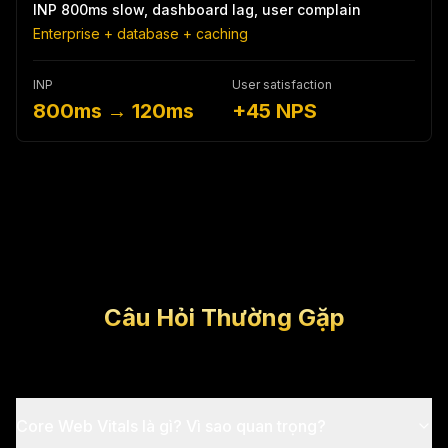
INP 800ms slow, dashboard lag, user complain
Enterprise + database + caching
INP
User satisfaction
800ms → 120ms
+45 NPS
Câu Hỏi Thường Gặp
Core Web Vitals là gì? Vì sao quan trọng?