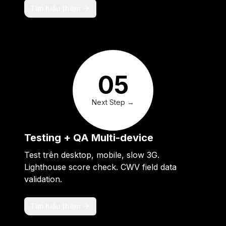
Tìm hiểu thêm
05
Next Step →
Testing + QA Multi-device
Test trên desktop, mobile, slow 3G.
Lighthouse score check. CWV field data
validation.
Tìm hiểu thêm