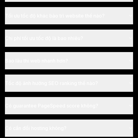
Tối ưu tốc độ khác bảo trì website thế nào?
Chi phí tối ưu tốc độ là bao nhiêu?
Bao lâu thì web nhanh hơn?
Tốc độ ảnh hưởng SEO ranking thế nào?
Có guarantee PageSpeed score không?
Có cần đổi hosting không?