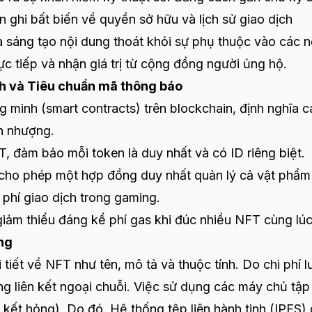
n ghi bất biến về quyền sở hữu và lịch sử giao dịch
 sáng tạo nội dung thoát khỏi sự phụ thuộc vào các 
ực tiếp và nhận giá trị từ cộng đồng người ủng hộ.
nh và Tiêu chuẩn mã thông báo
 minh (smart contracts) trên blockchain, định nghĩa 
n nhượng.
 đảm bảo mỗi token là duy nhất và có ID riêng biệt.
cho phép một hợp đồng duy nhất quản lý cả vật phẩm
 phí giao dịch trong gaming.
giảm thiểu đáng kể phí gas khi đúc nhiều NFT cùng lúc
ng
 tiết về NFT như tên, mô tả và thuộc tính. Do chi phí l
ụng liên kết ngoại chuỗi. Việc sử dụng các máy chủ tập
ên kết hỏng). Do đó, Hệ thống tệp liên hành tinh (IPFS)