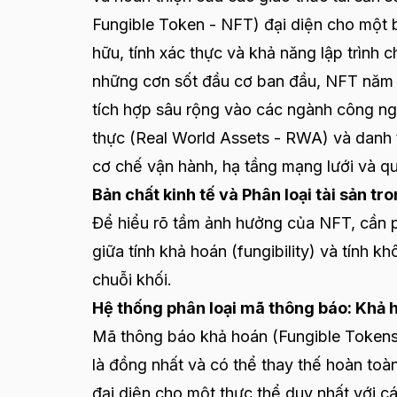
Fungible Token - NFT) đại diện cho một b
hữu, tính xác thực và khả năng lập trình 
những cơn sốt đầu cơ ban đầu, NFT năm 20
tích hợp sâu rộng vào các ngành công nghi
thực (Real World Assets - RWA) và danh 
cơ chế vận hành, hạ tầng mạng lưới và quy
Bản chất kinh tế và Phân loại tài sản t
Để hiểu rõ tầm ảnh hưởng của NFT, cần ph
giữa tính khả hoán (fungibility) và tính k
chuỗi khối.
Hệ thống phân loại mã thông báo: Khả 
Mã thông báo khả hoán (Fungible Tokens)
là đồng nhất và có thể thay thế hoàn toà
đại diện cho một thực thể duy nhất với cá