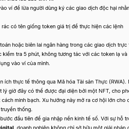
ào ví để lừa người dùng ký các giao dịch độc hại nhằ
ác có tên giống token giá trị để thực hiện các lệnh
án hoặc biên lai ngân hàng trong các giao dịch trực 
 kiểm tra 5 phút, không tương tác với các token lạ và
dụng vào ví của mình.
ện ích thực tế thông qua Mã hóa Tài sản Thực (RWA).
t lý giờ đây có thể được đại diện bởi một NFT, cho p
cách minh bạch. Xu hướng này mở ra cơ hội lớn cho 
truyền thống.
 bước đầu tiên để gia nhập nền kinh tế số. Với sự hỗ tr
igital
, doanh nghiệp không chỉ sở hữu một giải pháp