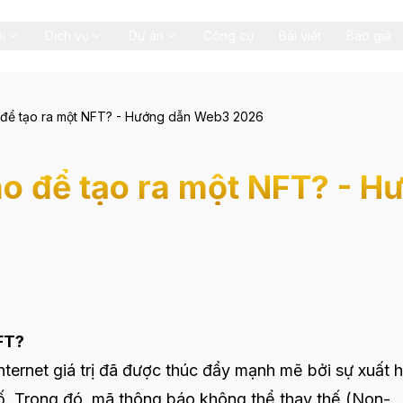
i
Dịch vụ
Dự án
Công cụ
Bài viết
Báo giá
o để tạo ra một NFT? - Hướng dẫn Web3 2026
nào để tạo ra một NFT? -
FT?
internet giá trị đã được thúc đẩy mạnh mẽ bởi sự xuất 
số. Trong đó, mã thông báo không thể thay thế (Non-