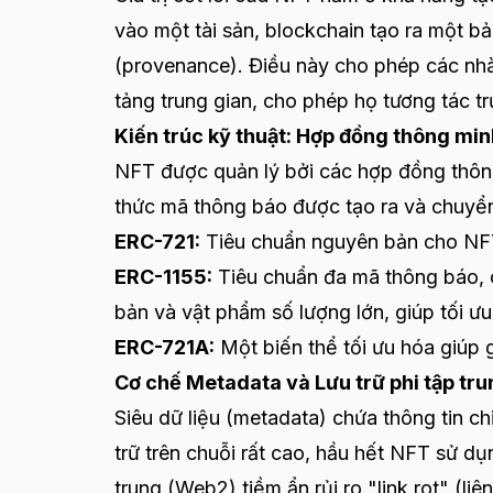
vào một tài sản, blockchain tạo ra một bả
(provenance). Điều này cho phép các nhà
tảng trung gian, cho phép họ tương tác tr
Kiến trúc kỹ thuật: Hợp đồng thông mi
NFT được quản lý bởi các hợp đồng thông
thức mã thông báo được tạo ra và chuyể
ERC-721:
Tiêu chuẩn nguyên bản cho NFT,
ERC-1155:
Tiêu chuẩn đa mã thông báo, 
bản và vật phẩm số lượng lớn, giúp tối ưu
ERC-721A:
Một biến thể tối ưu hóa giúp 
Cơ chế Metadata và Lưu trữ phi tập tru
Siêu dữ liệu (metadata) chứa thông tin chi
trữ trên chuỗi rất cao, hầu hết NFT sử d
trung (Web2) tiềm ẩn rủi ro "link rot" (li