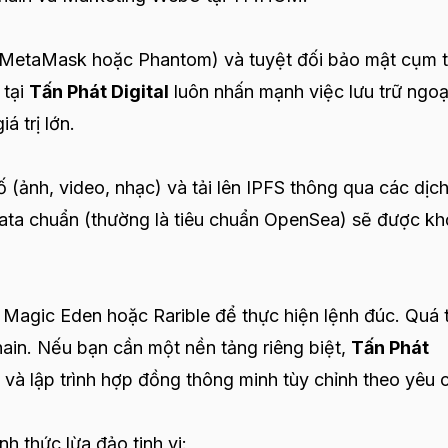
hư MetaMask hoặc Phantom) và tuyệt đối bảo mật cụm 
 tại
Tấn Phát Digital
luôn nhấn mạnh việc lưu trữ ngoạ
á trị lớn.
 (ảnh, video, nhạc) và tải lên IPFS thông qua các dịc
ata chuẩn (thường là tiêu chuẩn OpenSea) sẽ được kh
Magic Eden hoặc Rarible để thực hiện lệnh đúc. Quá t
chain. Nếu bạn cần một nền tảng riêng biệt,
Tấn Phát
 và lập trình hợp đồng thông minh tùy chỉnh theo yêu 
h thức lừa đảo tinh vi: