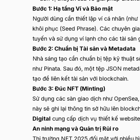
Bước 1: Hạ tầng Ví và Bảo mật
Người dùng cần thiết lập ví cá nhân (n
khôi phục (Seed Phrase). Các chuyên gia
tuyến và sử dụng ví lạnh cho các tài sản gi
Bước 2: Chuẩn bị Tài sản và Metadata
Nhà sáng tạo cần chuẩn bị tệp kỹ thuật số
như Pinata. Sau đó, một tệp JSON metad
tạo để liên kết tài sản với blockchain.
Bước 3: Đúc NFT (Minting)
Sử dụng các sàn giao dịch như OpenSea, 
này sẽ ghi lại thông tin sở hữu lên block
Digital
cung cấp dịch vụ thiết kế website
An ninh mạng và Quản trị Rủi ro
Thị trường NFT 2025 đối mặt với nhiều hìn