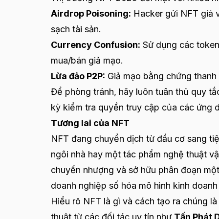
Airdrop Poisoning:
Hacker gửi NFT giả v
sạch tài sản.
Currency Confusion:
Sử dụng các token r
mua/bán giả mạo.
Lừa đảo P2P:
Giả mạo bằng chứng thanh to
Để phòng tránh, hãy luôn tuân thủ quy tắc
kỳ kiểm tra quyền truy cập của các ứng 
Tương lai của NFT
NFT đang chuyển dịch từ đầu cơ sang ti
ngôi nhà hay một tác phẩm nghệ thuật vậ
chuyển nhượng và sở hữu phân đoạn một 
doanh nghiệp số hóa mô hình kinh doanh 
Hiểu rõ NFT là gì và cách tạo ra chúng là
thuật từ các đối tác uy tín như
Tấn Phát D