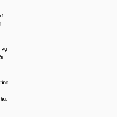
từ
i
h vụ
ởi
rình
cầu.