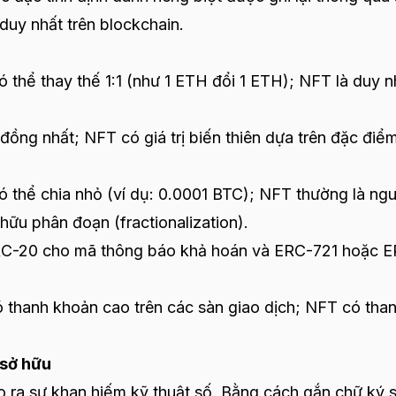
duy nhất trên blockchain.
thể thay thế 1:1 (như 1 ETH đổi 1 ETH); NFT là duy n
đồng nhất; NFT có giá trị biến thiên dựa trên đặc điể
 thể chia nhỏ (ví dụ: 0.0001 BTC); NFT thường là ng
hữu phân đoạn (fractionalization).
RC-20 cho mã thông báo khả hoán và ERC-721 hoặc 
thanh khoản cao trên các sàn giao dịch; NFT có tha
 sở hữu
ạo ra sự khan hiếm kỹ thuật số. Bằng cách gắn chữ ký 