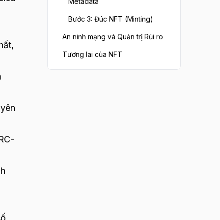
Metadata
Bước 3: Đúc NFT (Minting)
An ninh mạng và Quản trị Rủi ro
hất,
Tương lai của NFT
m
uyên
ERC-
nh
số