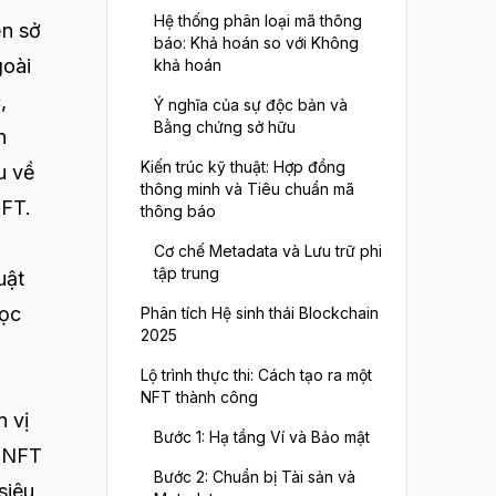
Hệ thống phân loại mã thông
ền sở
báo: Khả hoán so với Không
goài
khả hoán
,
Ý nghĩa của sự độc bản và
Bằng chứng sở hữu
n
Kiến trúc kỹ thuật: Hợp đồng
u về
thông minh và Tiêu chuẩn mã
NFT.
thông báo
Cơ chế Metadata và Lưu trữ phi
tập trung
uật
học
Phân tích Hệ sinh thái Blockchain
2025
Lộ trình thực thi: Cách tạo ra một
NFT thành công
n vị
Bước 1: Hạ tầng Ví và Bảo mật
, NFT
Bước 2: Chuẩn bị Tài sản và
siêu