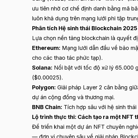
ưu tiên nhờ cơ chế định danh bằng mã bă
luôn khả dụng trên mạng lưới phi tập trun
Phân tích Hệ sinh thái Blockchain 2025
Lựa chọn nền tảng blockchain là quyết đị
Ethereum:
Mạng lưới dẫn đầu về bảo mật
cho các thao tác phức tạp).
Solana:
Nổi bật với tốc độ xử lý 65.000 
($0.00025).
Polygon:
Giải pháp Layer 2 cân bằng giữ
dự án cộng đồng và thương mại.
BNB Chain:
Tích hợp sâu với hệ sinh thái
Lộ trình thực thi: Cách tạo ra một NFT
Để triển khai một dự án NFT chuyên ngh
— đơn vị chuyên sâu về giải pháp Block