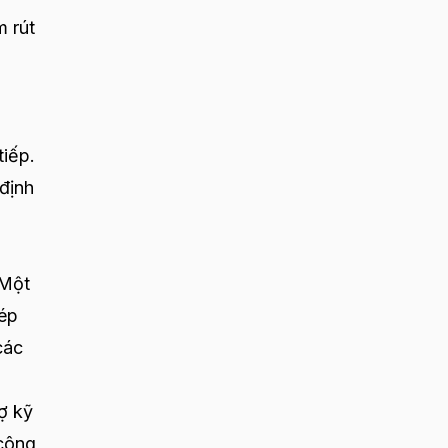
m rút
tiếp.
 định
 Một
hép
các
ợ kỹ
 công