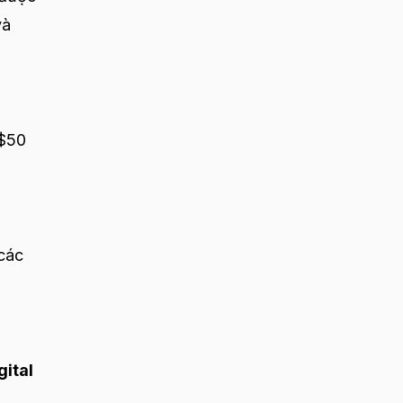
và
 $50
các
gital