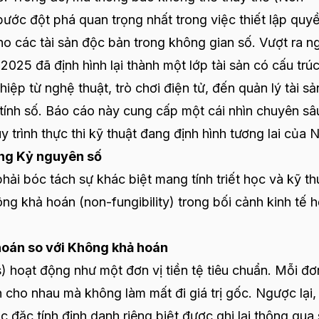
ước đột phá quan trọng nhất trong việc thiết lập quy
cho các tài sản độc bản trong không gian số. Vượt ra n
25 đã định hình lại thành một lớp tài sản có cấu trúc
ệp từ nghệ thuật, trò chơi điện tử, đến quản lý tài sả
tính số. Báo cáo này cung cấp một cái nhìn chuyên sâ
 trình thực thi kỹ thuật đang định hình tương lai của 
rong Kỷ nguyên số
ải bóc tách sự khác biệt mang tính triết học và kỹ th
hông khả hoán (non-fungibility) trong bối cảnh kinh tế 
hoán so với Không khả hoán
 hoạt động như một đơn vị tiền tệ tiêu chuẩn. Mỗi đơ
n cho nhau mà không làm mất đi giá trị gốc. Ngược lại
c đặc tính định danh riêng biệt được ghi lại thông qua 