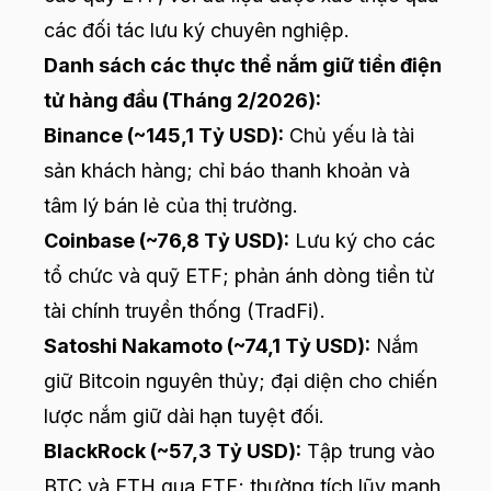
các đối tác lưu ký chuyên nghiệp.
Danh sách các thực thể nắm giữ tiền điện
tử hàng đầu (Tháng 2/2026):
Binance (~145,1 Tỷ USD):
Chủ yếu là tài
sản khách hàng; chỉ báo thanh khoản và
tâm lý bán lẻ của thị trường.
Coinbase (~76,8 Tỷ USD):
Lưu ký cho các
tổ chức và quỹ ETF; phản ánh dòng tiền từ
tài chính truyền thống (TradFi).
Satoshi Nakamoto (~74,1 Tỷ USD):
Nắm
giữ Bitcoin nguyên thủy; đại diện cho chiến
lược nắm giữ dài hạn tuyệt đối.
BlackRock (~57,3 Tỷ USD):
Tập trung vào
BTC và ETH qua ETF; thường tích lũy mạnh