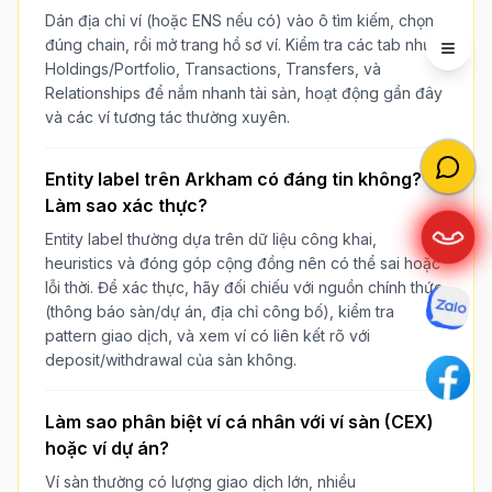
Dán địa chỉ ví (hoặc ENS nếu có) vào ô tìm kiếm, chọn
đúng chain, rồi mở trang hồ sơ ví. Kiểm tra các tab như
Open 
Holdings/Portfolio, Transactions, Transfers, và
Relationships để nắm nhanh tài sản, hoạt động gần đây
và các ví tương tác thường xuyên.
Entity label trên Arkham có đáng tin không?
Làm sao xác thực?
Entity label thường dựa trên dữ liệu công khai,
heuristics và đóng góp cộng đồng nên có thể sai hoặc
lỗi thời. Để xác thực, hãy đối chiếu với nguồn chính thức
(thông báo sàn/dự án, địa chỉ công bố), kiểm tra
pattern giao dịch, và xem ví có liên kết rõ với
deposit/withdrawal của sàn không.
Làm sao phân biệt ví cá nhân với ví sàn (CEX)
hoặc ví dự án?
Ví sàn thường có lượng giao dịch lớn, nhiều