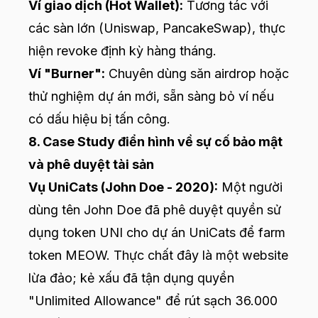
Ví giao dịch (Hot Wallet):
Tương tác với
các sàn lớn (Uniswap, PancakeSwap), thực
hiện revoke định kỳ hàng tháng.
Ví "Burner":
Chuyên dùng săn airdrop hoặc
thử nghiệm dự án mới, sẵn sàng bỏ ví nếu
có dấu hiệu bị tấn công.
8. Case Study điển hình về sự cố bảo mật
và phê duyệt tài sản
Vụ UniCats (John Doe - 2020):
Một người
dùng tên John Doe đã phê duyệt quyền sử
dụng token UNI cho dự án UniCats để farm
token MEOW. Thực chất đây là một website
lừa đảo; kẻ xấu đã tận dụng quyền
"Unlimited Allowance" để rút sạch 36.000