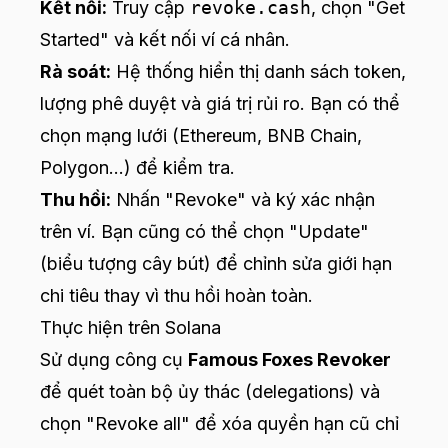
Kết nối:
Truy cập
revoke.cash
, chọn "Get
Started" và kết nối ví cá nhân.
Rà soát:
Hệ thống hiển thị danh sách token,
lượng phê duyệt và giá trị rủi ro. Bạn có thể
chọn mạng lưới (Ethereum, BNB Chain,
Polygon...) để kiểm tra.
Thu hồi:
Nhấn "Revoke" và ký xác nhận
trên ví. Bạn cũng có thể chọn "Update"
(biểu tượng cây bút) để chỉnh sửa giới hạn
chi tiêu thay vì thu hồi hoàn toàn.
Thực hiện trên Solana
Sử dụng công cụ
Famous Foxes Revoker
để quét toàn bộ ủy thác (delegations) và
chọn "Revoke all" để xóa quyền hạn cũ chỉ