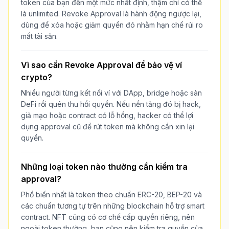
token của bạn đến một mức nhất định, thậm chí có thể
là unlimited. Revoke Approval là hành động ngược lại,
dùng để xóa hoặc giảm quyền đó nhằm hạn chế rủi ro
mất tài sản.
Vì sao cần Revoke Approval để bảo vệ ví
crypto?
Nhiều người từng kết nối ví với DApp, bridge hoặc sàn
DeFi rồi quên thu hồi quyền. Nếu nền tảng đó bị hack,
giả mạo hoặc contract có lỗ hổng, hacker có thể lợi
dụng approval cũ để rút token mà không cần xin lại
quyền.
Những loại token nào thường cần kiểm tra
approval?
Phổ biến nhất là token theo chuẩn ERC-20, BEP-20 và
các chuẩn tương tự trên những blockchain hỗ trợ smart
contract. NFT cũng có cơ chế cấp quyền riêng, nên
ngoài token thường, bạn cũng nên kiểm tra quyền của