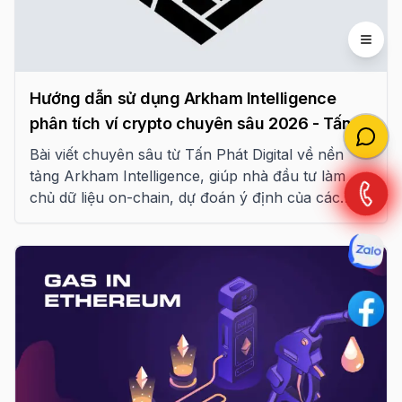
Open 
Hướng dẫn sử dụng Arkham Intelligence
phân tích ví crypto chuyên sâu 2026 - Tấn
Phát Digital
Bài viết chuyên sâu từ Tấn Phát Digital về nền
tảng Arkham Intelligence, giúp nhà đầu tư làm
chủ dữ liệu on-chain, dự đoán ý định của các
thực thể lớn và tối ưu hóa chiến lược giao dịch
trong kỷ nguyên trí tuệ blockchain năm 2026.