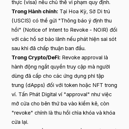
thực (visa) nếu chủ thể vi phạm quy định.
Trong Hành chính:
Tại Hoa Kỳ, Sở Di trú
(USCIS) có thể gửi "Thông báo ý định thu
hồi" (Notice of Intent to Revoke - NOIR) đối
với các hồ sơ bảo lãnh nếu phát hiện sai sót
sau khi đã chấp thuận ban đầu.
Trong Crypto/DeFi:
Revoke approval là
hành động ngắt quyền truy cập mà người
dùng đã cấp cho các ứng dụng phi tập
trung (dApps) đối với token hoặc NFT trong
ví. Tấn Phát Digital ví "approval" như việc
mở cửa cho bên thứ ba vào kiểm kê, còn
"revoke" chính là thu hồi chìa khóa và khóa
cửa lại.