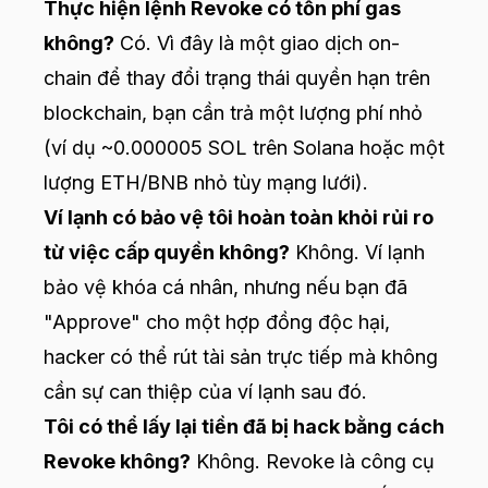
Thực hiện lệnh Revoke có tốn phí gas
không?
Có. Vì đây là một giao dịch on-
chain để thay đổi trạng thái quyền hạn trên
blockchain, bạn cần trả một lượng phí nhỏ
(ví dụ ~0.000005 SOL trên Solana hoặc một
lượng ETH/BNB nhỏ tùy mạng lưới).
Ví lạnh có bảo vệ tôi hoàn toàn khỏi rủi ro
từ việc cấp quyền không?
Không. Ví lạnh
bảo vệ khóa cá nhân, nhưng nếu bạn đã
"Approve" cho một hợp đồng độc hại,
hacker có thể rút tài sản trực tiếp mà không
cần sự can thiệp của ví lạnh sau đó.
Tôi có thể lấy lại tiền đã bị hack bằng cách
Revoke không?
Không. Revoke là công cụ