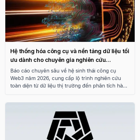
Hệ thống hóa công cụ và nền tảng dữ liệu tối
ưu dành cho chuyên gia nghiên cứu
Blockchain năm 2026
Báo cáo chuyên sâu về hệ sinh thái công cụ
Web3 năm 2026, cung cấp lộ trình nghiên cứu
toàn diện từ dữ liệu thị trường đến phân tích hành
vi on-chain và rủi ro kỹ thuật.