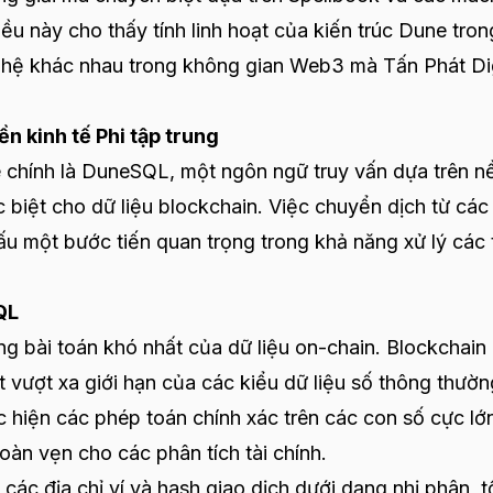
iều này cho thấy tính linh hoạt của kiến trúc Dune tron
nghệ khác nhau trong không gian Web3 mà Tấn Phát Dig
 kinh tế Phi tập trung
e chính là DuneSQL, một ngôn ngữ truy vấn dựa trên n
biệt cho dữ liệu blockchain. Việc chuyển dịch từ các
 một bước tiến quan trọng trong khả năng xử lý các 
QL
g bài toán khó nhất của dữ liệu on-chain. Blockchain
vượt xa giới hạn của các kiểu dữ liệu số thông thườn
 hiện các phép toán chính xác trên các con số cực lớ
oàn vẹn cho các phân tích tài chính.
các địa chỉ ví và hash giao dịch dưới dạng nhị phân, t