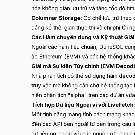
hóa không gian lưu trữ và tăng tốc độ tìm
Columnar Storage:
Cơ chế lưu trữ theo 
đáng kể thời gian thực thi và chi phí tài n
Các Hàm chuyên dụng và Kỹ thuật Giả
Ngoài các hàm tiêu chuẩn, DuneSQL cung
ảo Ethereum (EVM) và các hệ thống khác
Giải mã Sự kiện Tùy chỉnh (EVM Decodi
Nhà phân tích có thể sử dụng hàm
deco
truy vấn mà không cần chờ hệ thống tạo b
hiện phân tích "alpha" trên các dự án vừa
Tích hợp Dữ liệu Ngoại vi với LiveFetch:
Một tính năng mang tính cách mạng khác 
đến các API bên ngoài từ bên trong câu l
dữ liệu on-chain với các nguồn off-chain