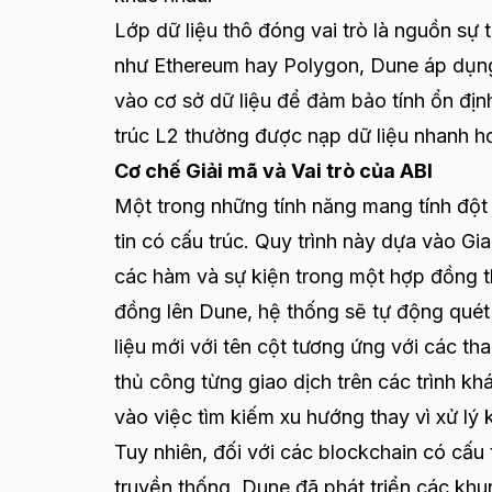
Lớp dữ liệu thô đóng vai trò là nguồn sự 
như Ethereum hay Polygon, Dune áp dụng 
vào cơ sở dữ liệu để đảm bảo tính ổn địn
trúc L2 thường được nạp dữ liệu nhanh hơ
Cơ chế Giải mã và Vai trò của ABI
Một trong những tính năng mang tính đột
tin có cấu trúc. Quy trình này dựa vào G
các hàm và sự kiện trong một hợp đồng t
đồng lên Dune, hệ thống sẽ tự động quét 
liệu mới với tên cột tương ứng với các th
thủ công từng giao dịch trên các trình kh
vào việc tìm kiếm xu hướng thay vì xử lý k
Tuy nhiên, đối với các blockchain có cấu
truyền thống, Dune đã phát triển các khu