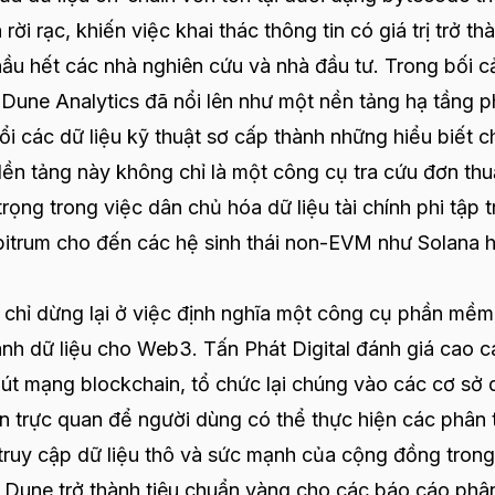
ời rạc, khiến việc khai thác thông tin có giá trị trở th
hầu hết các nhà nghiên cứu và nhà đầu tư. Trong bối c
 Dune Analytics đã nổi lên như một nền tảng hạ tầng 
i các dữ liệu kỹ thuật sơ cấp thành những hiểu biết c
ền tảng này không chỉ là một công cụ tra cứu đơn th
ọng trong việc dân chủ hóa dữ liệu tài chính phi tập t
rbitrum cho đến các hệ sinh thái non-EVM như Solana 
g chỉ dừng lại ở việc định nghĩa một công cụ phần mềm
ành dữ liệu cho Web3. Tấn Phát Digital đánh giá cao 
nút mạng blockchain, tổ chức lại chúng vào các cơ sở 
ện trực quan để người dùng có thể thực hiện các phân 
 truy cập dữ liệu thô và sức mạnh của cộng đồng trong
 Dune trở thành tiêu chuẩn vàng cho các báo cáo phân