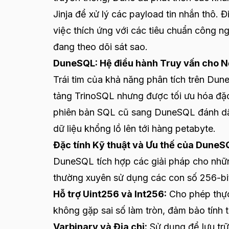
Jinja để xử lý các payload tin nhắn thô. Đ
việc thích ứng với các tiêu chuẩn công 
đang theo dõi sát sao.
DuneSQL: Hệ điều hành Truy vấn cho Nền
Trái tim của khả năng phân tích trên Dun
tảng TrinoSQL nhưng được tối ưu hóa đặc 
phiên bản SQL cũ sang DuneSQL đánh dấu
dữ liệu khổng lồ lên tới hàng petabyte.
Đặc tính Kỹ thuật và Ưu thế của DuneS
DuneSQL tích hợp các giải pháp cho nhữn
thường xuyên sử dụng các con số 256-bit 
Hỗ trợ Uint256 và Int256:
Cho phép thực
không gặp sai số làm tròn, đảm bảo tính t
Varbinary và Địa chỉ:
Sử dụng để lưu trữ 