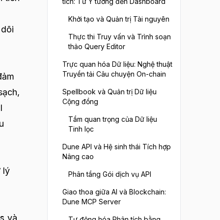
tích: Từ Ý tưởng đến Dashboard
Khởi tạo và Quản trị Tài nguyên
 dõi
Thực thi Truy vấn và Trình soạn
thảo Query Editor
Trực quan hóa Dữ liệu: Nghệ thuật
Truyền tải Câu chuyện On-chain
 đảm
sạch,
Spellbook và Quản trị Dữ liệu
Cộng đồng
l
Tầm quan trọng của Dữ liệu
u
Tinh lọc
Dune API và Hệ sinh thái Tích hợp
Nâng cao
 lý
Phân tầng Gói dịch vụ API
Giao thoa giữa AI và Blockchain:
Dune MCP Server
s
và
Tự động hóa Phân tích bằng