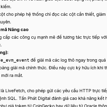
 kiếm.
cột cho phép hệ thống chỉ đọc các cột cần thiết, giảm
guyên.
i mã Nâng cao
 cấp các công cụ mạnh mẽ để tương tác trực tiếp vớ
.
ng):
de_evm_event
để giải mã các log thô ngay trong quá 
ảng giải mã chính thức. Điều này cực kỳ hữu ích khi 
 mới ra mắt.
là LiveFetch, cho phép gửi các yêu cầu HTTP trực ti
ệnh SQL. Tấn Phát Digital đánh giá cao khả năng kết 
 như giá token từ CoinGecko hay dữ liệu từ Oracle thô