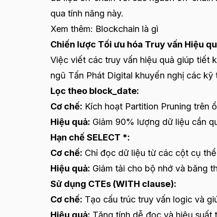
qua tính năng này.
Xem thêm:
Blockchain là gì
Chiến lược Tối ưu hóa Truy vấn Hiệu q
Việc viết các truy vấn hiệu quả giúp tiết
ngũ Tấn Phát Digital khuyến nghị các kỹ 
Lọc theo block_date:
Cơ chế:
Kích hoạt Partition Pruning trên ổ
Hiệu quả:
Giảm 90% lượng dữ liệu cần qu
Hạn chế SELECT *:
Cơ chế:
Chỉ đọc dữ liệu từ các cột cụ th
Hiệu quả:
Giảm tải cho bộ nhớ và băng th
Sử dụng CTEs (WITH clause):
Cơ chế:
Tạo cấu trúc truy vấn logic và gi
Hiệu quả:
Tăng tính dễ đọc và hiệu suất t