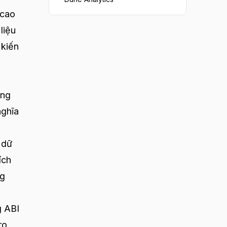
 cao
liệu
 kiến
ông
nghĩa
p
 dữ
ích
ng
g ABI
ro