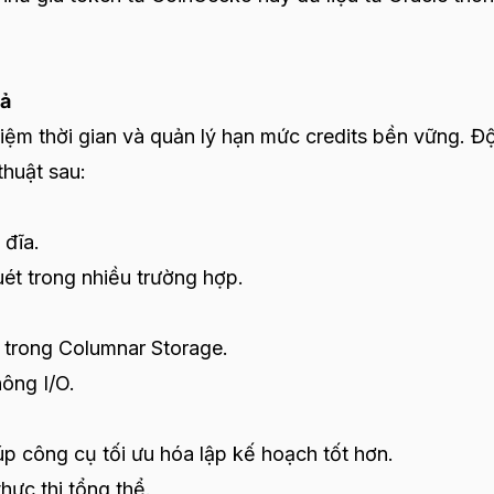
uả
 kiệm thời gian và quản lý hạn mức credits bền vững. Độ
thuật sau:
 đĩa.
ét trong nhiều trường hợp.
ể trong Columnar Storage.
ông I/O.
úp công cụ tối ưu hóa lập kế hoạch tốt hơn.
hực thi tổng thể.