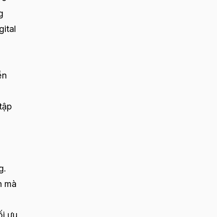
g
ital
ền
tập
g.
n mà
ối ưu