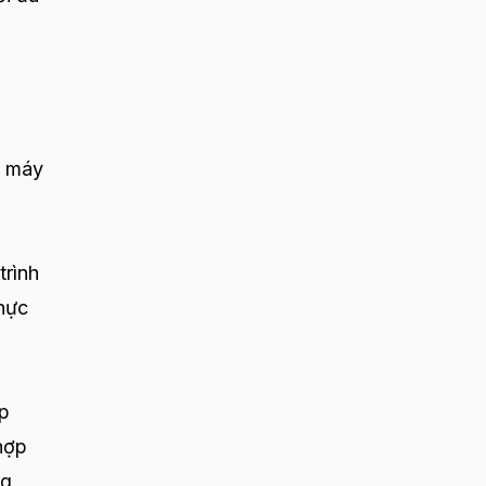
i máy
trình
thực
ếp
hợp
ng