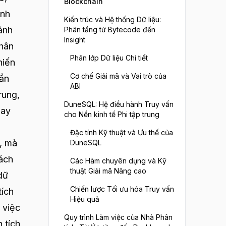
Blockchain
ành
Kiến trúc và Hệ thống Dữ liệu:
ảnh
Phân tầng từ Bytecode đến
Insight
phân
Phân lớp Dữ liệu Chi tiết
hiến
Cơ chế Giải mã và Vai trò của
uần
ABI
rung,
DuneSQL: Hệ điều hành Truy vấn
hay
cho Nền kinh tế Phi tập trung
Đặc tính Kỹ thuật và Ưu thế của
, mà
DuneSQL
cách
Các Hàm chuyên dụng và Kỹ
thuật Giải mã Nâng cao
dữ
Chiến lược Tối ưu hóa Truy vấn
tích
Hiệu quả
 việc
Quy trình Làm việc của Nhà Phân
 tích