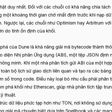
thật duy nhất. Đối với các chuỗi có khả năng chia tách
một khoảng thời gian chờ nhất định trước khi nạp dữ 
h. Ngược lại, các chuỗi như Optimism hay Arbitrum với
n do tính ổn định của khối.
 phá của Dune là khả năng giải mã bytecode thành th
iao diện Nhị phân Ứng dụng (ABI), một tệp JSON định 
hông minh. Khi một nhà phân tích gửi ABI của một hợ
toàn bộ lịch sử giao dịch liên quan và tạo ra các bảng
am số trong code. Điều này loại bỏ nhu cầu phải phân t
ám phá khối như Etherscan, giúp nhà phân tích tập tru
ỹ thuật.
 trúc dữ liệu phức tạp hơn như TON, nơi không sử dụn
ng giải mã chuyên biệt dựa trên Spellbook và các mac