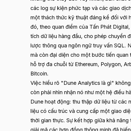
các log sự kiện phức tạp và các giao dịch r
một thách thức kỹ thuật đáng kể đối với 
đó, theo quan điểm của Tấn Phát Digital,
tích dữ liệu hàng đầu, cho phép chuyển đổ
lược thông qua ngôn ngữ truy vấn SQL. N
mà còn đại diện cho một bước tiến quan tr
hỗ trợ đa chuỗi từ Ethereum, Polygon, A
Bitcoin.
Việc hiểu rõ "Dune Analytics là gì" khôn
còn phải nhìn nhận nó như một hệ điều h
Dune hoạt động: thu thập dữ liệu từ các 
liệu có cấu trúc và cung cấp một giao di
thời gian thực. Sự kết hợp giữa khả năng
giải mã các hợp đồng thông minh đã biến