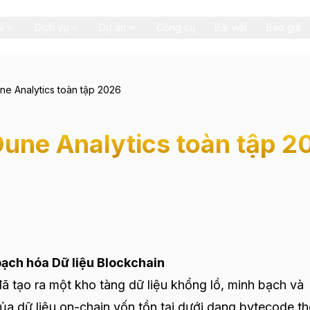
i
Dịch vụ
Dự án
Công cụ
Bài viết
Báo giá
e Analytics toàn tập 2026
une Analytics toàn tập 2
ạch hóa Dữ liệu Blockchain
ã tạo ra một kho tàng dữ liệu khổng lồ, minh bạch và
của dữ liệu on-chain vốn tồn tại dưới dạng bytecode th