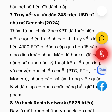
hầu hết số tiền đã đánh cắp.
Open 
7. Truy vết vụ lừa đảo 243 triệu USD từ
chủ nợ Genesis (2024)
Thám tử on-chain ZachXBT đã thực hiện
một cuộc điều tra đỉnh cao khi truy vết dòng
tiền 4.100 BTC bị đánh cắp qua hơn 15 sàn
giao dịch khác nhau. Mặc dù hacker đã cố
gắng sử dụng các kỹ thuật trộn tiền (mixing)
và chuyển qua nhiều chuỗi (BTC, ETH, LTC,
Monero), nhưng các sai lầm trong việc quản
lý ví đã giúp cơ quan chức năng bắt giữ thủ
phạm.
8. Vụ hack Ronin Network ($625 triệu)
Đây là một trong những vụ hack lớn nhất