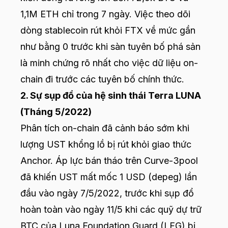
1,1M ETH chỉ trong 7 ngày. Việc theo dõi
dòng stablecoin rút khỏi FTX về mức gần
như bằng 0 trước khi sàn tuyên bố phá sản
là minh chứng rõ nhất cho việc dữ liệu on-
chain đi trước các tuyên bố chính thức.
2. Sự sụp đổ của hệ sinh thái Terra LUNA
(Tháng 5/2022)
Phân tích on-chain đã cảnh báo sớm khi
lượng UST khổng lồ bị rút khỏi giao thức
Anchor. Áp lực bán tháo trên Curve-3pool
đã khiến UST mất mốc 1 USD (depeg) lần
đầu vào ngày 7/5/2022, trước khi sụp đổ
hoàn toàn vào ngày 11/5 khi các quỹ dự trữ
BTC của Luna Foundation Guard (LFG) bị