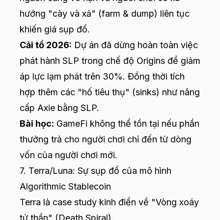
hướng "cày và xả" (farm & dump) liên tục
khiến giá sụp đổ.
Cải tổ 2026:
Dự án đã dừng hoàn toàn việc
phát hành SLP trong chế độ Origins để giảm
áp lực lạm phát trên 30%. Đồng thời tích
hợp thêm các "hố tiêu thụ" (sinks) như nâng
cấp Axie bằng SLP.
Bài học:
GameFi không thể tồn tại nếu phần
thưởng trả cho người chơi chỉ đến từ dòng
vốn của người chơi mới.
7. Terra/Luna: Sự sụp đổ của mô hình
Algorithmic Stablecoin
Terra là case study kinh điển về "Vòng xoáy
tử thần" (Death Spiral).