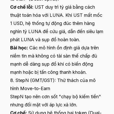
Cơ chế lỗi:
UST duy trì tỷ giá bằng cách
thuật toán hóa với LUNA. Khi UST mất mốc
1 USD, hệ thống tự động đúc thêm hàng
nghìn tỷ LUNA để cứu giá, dẫn đến siêu lạm
phát LUNA và sụp đổ hoàn toàn.
Bài học:
Các mô hình ổn định giá dựa trên
niềm tin mà không có tài sản thế chấp đủ
mạnh dễ dàng sụp đổ khi có biến động
mạnh hoặc bị tấn công thanh khoản.
8. StepN (GMT/GST): Thử thách của mô
hình Move-to-Earn
StepN tạo nên cơn sốt "chạy bộ kiếm tiền"
nhưng đối mặt với áp lực xả lớn.
Cơ chế:
Sử dụng hệ thống hai token (Dual-