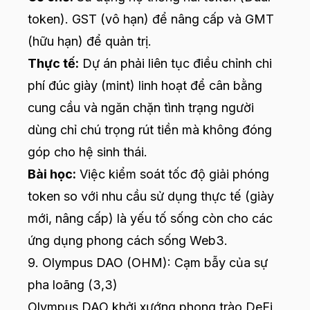
token). GST (vô hạn) để nâng cấp và GMT
(hữu hạn) để quản trị.
Thực tế:
Dự án phải liên tục điều chỉnh chi
phí đúc giày (mint) linh hoạt để cân bằng
cung cầu và ngăn chặn tình trạng người
dùng chỉ chú trọng rút tiền mà không đóng
góp cho hệ sinh thái.
Bài học:
Việc kiểm soát tốc độ giải phóng
token so với nhu cầu sử dụng thực tế (giày
mới, nâng cấp) là yếu tố sống còn cho các
ứng dụng phong cách sống Web3.
9. Olympus DAO (OHM): Cạm bẫy của sự
pha loãng (3,3)
Olympus DAO khởi xướng phong trào DeFi