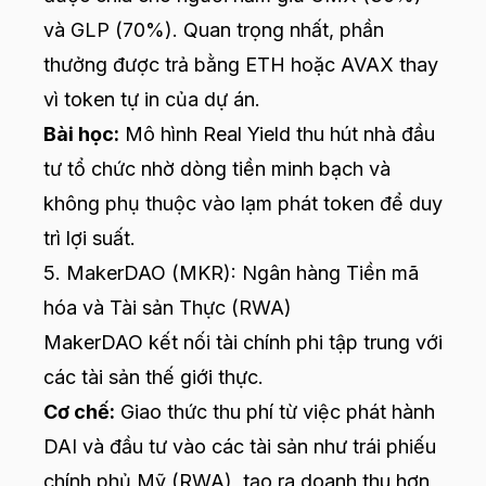
và GLP (70%). Quan trọng nhất, phần
thưởng được trả bằng ETH hoặc AVAX thay
vì token tự in của dự án.
Bài học:
Mô hình Real Yield thu hút nhà đầu
tư tổ chức nhờ dòng tiền minh bạch và
không phụ thuộc vào lạm phát token để duy
trì lợi suất.
5. MakerDAO (MKR): Ngân hàng Tiền mã
hóa và Tài sản Thực (RWA)
MakerDAO kết nối tài chính phi tập trung với
các tài sản thế giới thực.
Cơ chế:
Giao thức thu phí từ việc phát hành
DAI và đầu tư vào các tài sản như trái phiếu
chính phủ Mỹ (RWA), tạo ra doanh thu hơn