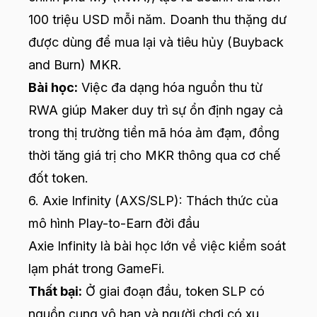
100 triệu USD mỗi năm. Doanh thu thặng dư
được dùng để mua lại và tiêu hủy (Buyback
and Burn) MKR.
Bài học:
Việc đa dạng hóa nguồn thu từ
RWA giúp Maker duy trì sự ổn định ngay cả
trong thị trường tiền mã hóa ảm đạm, đồng
thời tăng giá trị cho MKR thông qua cơ chế
đốt token.
6. Axie Infinity (AXS/SLP): Thách thức của
mô hình Play-to-Earn đời đầu
Axie Infinity là bài học lớn về việc kiểm soát
lạm phát trong GameFi.
Thất bại:
Ở giai đoạn đầu, token SLP có
nguồn cung vô hạn và người chơi có xu