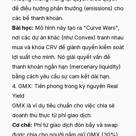
để điều hướng phần thưởng (emissions) cho
các bể thanh khoản.
Bài học:
Mô hình này tạo ra "Curve Wars",
nơi các dự án khác (như Convex) tranh nhau
mua và khóa CRV để giành quyền kiểm soát
lợi suất cho mình. Nó giải quyết vấn đề
thanh khoản ngắn hạn (mercenary liquidity)
bằng cách yêu cầu sự cam kết dài hạn.
4. GMX: Tiên phong trong kỷ nguyên Real
Yield
GMX là ví dụ tiêu chuẩn cho việc chia sẻ
doanh thu thực từ phí giao dịch.
Cơ chế:
Phí từ giao dịch đòn bẩy và swap
được chia cho người nắm giữ GMX (30%)