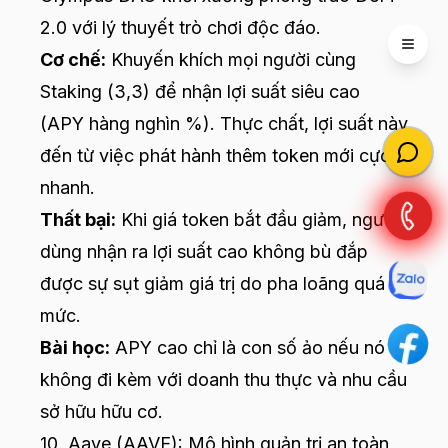
2.0 với lý thuyết trò chơi độc đáo.
Open 
Cơ chế:
Khuyến khích mọi người cùng
Staking (3,3) để nhận lợi suất siêu cao
(APY hàng nghìn %). Thực chất, lợi suất này
đến từ việc phát hành thêm token mới cực
nhanh.
Thất bại:
Khi giá token bắt đầu giảm, người
dùng nhận ra lợi suất cao không bù đắp
được sự sụt giảm giá trị do pha loãng quá
mức.
Bài học:
APY cao chỉ là con số ảo nếu nó
không đi kèm với doanh thu thực và nhu cầu
sở hữu hữu cơ.
10. Aave (AAVE): Mô hình quản trị an toàn