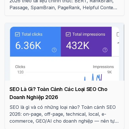
2026 theo tài liệu chính thức: BERT, RankBrain,
Passage, SpamBrain, PageRank, Helpful Content
và cách áp dụng vào SEO
SEO Là Gì? Toàn Cảnh Các Loại SEO Cho
Doanh Nghiệp 2026
SEO là gì và có những loại nào? Toàn cảnh SEO
2026: on-page, off-page, technical, local, e-
commerce, GEO/AI cho doanh nghiệp — nên tự
làm hay thuê dịch vụ?