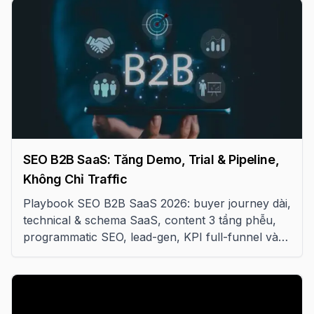
SEO B2B SaaS: Tăng Demo, Trial & Pipeline,
Không Chỉ Traffic
Playbook SEO B2B SaaS 2026: buyer journey dài,
technical & schema SaaS, content 3 tầng phễu,
programmatic SEO, lead-gen, KPI full-funnel và
lộ trình 18 tháng giảm CAC