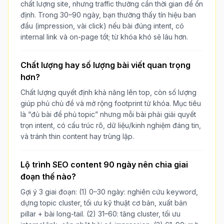
chất lượng site, nhưng traffic thường cần thời gian để ổn
định. Trong 30–90 ngày, bạn thường thấy tín hiệu ban
đầu (impression, vài click) nếu bài đúng intent, có
internal link và on-page tốt; từ khóa khó sẽ lâu hơn.
Chất lượng hay số lượng bài viết quan trọng
hơn?
Chất lượng quyết định khả năng lên top, còn số lượng
giúp phủ chủ đề và mở rộng footprint từ khóa. Mục tiêu
là “đủ bài để phủ topic” nhưng mỗi bài phải giải quyết
trọn intent, có cấu trúc rõ, dữ liệu/kinh nghiệm đáng tin,
và tránh thin content hay trùng lặp.
Lộ trình SEO content 90 ngày nên chia giai
đoạn thế nào?
Gợi ý 3 giai đoạn: (1) 0–30 ngày: nghiên cứu keyword,
dựng topic cluster, tối ưu kỹ thuật cơ bản, xuất bản
pillar + bài long-tail. (2) 31–60: tăng cluster, tối ưu