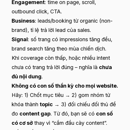
Engagement
: time on page, scroll,
outbound click, CTA.
Business
: leads/booking từ organic (non-
brand), tỉ lệ trả lời lead của sales.
Signal
: số trang có impressions tăng đều,
brand search tăng theo mùa chiến dịch.
Khi coverage còn thấp, hoặc nhiều intent
chưa có trang trả lời đúng – nghĩa là
chưa
đủ nội dung
.
Không có con số thần kỳ cho mọi website.
Hãy: 1) Chốt mục tiêu → 2) gom nhóm từ
khóa thành
topic
→ 3) đối chiếu đối thủ để
đo
content gap
. Từ đó, bạn sẽ có
con số
có cơ sở
thay vì “cắm đầu cày content”.