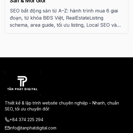
Sàn & Môi Giới
SEO bất động sản từ A–Z: hành trình mua 6 giai
đoạn, từ khóa BĐS Việt, RealEstateListing
schema, area guide, tối ưu listing, Local SEO và
personal brand cho môi giới.
Thiết kế & lập trình website chuyên nghiệp – Nhanh, chuẩn
SEO, tối ưu chuyển đổi!
+84 374 225 294
info@tanphatdigital.com