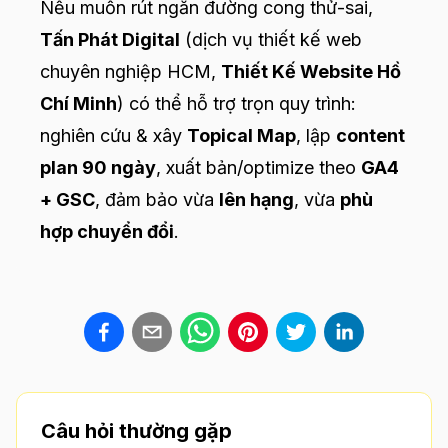
Nếu muốn rút ngắn đường cong thử-sai,
Tấn Phát Digital
(dịch vụ thiết kế web
chuyên nghiệp HCM,
Thiết Kế Website Hồ
Chí Minh
) có thể hỗ trợ trọn quy trình:
nghiên cứu & xây
Topical Map
, lập
content
plan 90 ngày
, xuất bản/optimize theo
GA4
+ GSC
, đảm bảo vừa
lên hạng
, vừa
phù
hợp chuyển đổi
.
Câu hỏi thường gặp