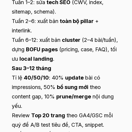
Tuần 1–2: sửa
tech SEO
(CWV, index,
sitemap, schema).
Tuần 2–6: xuất bản
toàn bộ pillar
+
interlink.
Tuần 6–12: xuất bản
cluster
(2–4 bài/tuần),
dựng
BOFU pages
(pricing, case, FAQ), tối
ưu
local landing
.
Sau 3–12 tháng
Tỉ lệ
40/50/10
: 40%
update
bài có
impressions, 50%
bổ sung mới
theo
content gap, 10%
prune/merge
nội dung
yếu.
Review
Top 20 trang
theo GA4/GSC mỗi
quý để A/B test tiêu đề, CTA, snippet.