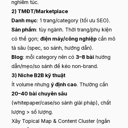
nghiêm túc.
2) TMĐT/Market­place
Danh mục
: 1 trang/category (tối ưu SEO).
Sản phẩm
: tùy ngành. Thời trang/phụ kiện
có thể gọn;
điện máy/công nghiệp
cần mô
tả sâu (spec, so sánh, hướng dẫn).
Blog
: mỗi category nên có
3–8 bài
hướng
dẫn/mẹo/so sánh để kéo non-brand.
3) Niche B2B kỹ thuật
Ít volume nhưng
ý định cao
. Thường cần
20–40 bài chuyên sâu
(whitepaper/case/so sánh giải pháp), chất
lượng > số lượng.
Xây Topical Map & Content Cluster (ngắn