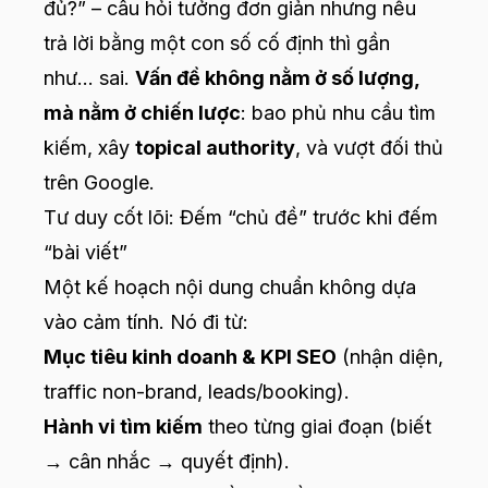
đủ?” – câu hỏi tưởng đơn giản nhưng nếu
trả lời bằng một con số cố định thì gần
như… sai.
Vấn đề không nằm ở số lượng,
mà nằm ở chiến lược
: bao phủ nhu cầu tìm
kiếm, xây
topical authority
, và vượt đối thủ
trên Google.
Tư duy cốt lõi: Đếm “chủ đề” trước khi đếm
“bài viết”
Một kế hoạch nội dung chuẩn không dựa
vào cảm tính. Nó đi từ:
Mục tiêu kinh doanh & KPI SEO
(nhận diện,
traffic non-brand, leads/booking).
Hành vi tìm kiếm
theo từng giai đoạn (biết
→ cân nhắc → quyết định).