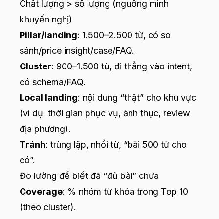
Chất lượng > số lượng (ngưỡng mình
khuyến nghị)
Pillar/landing
: 1.500–2.500 từ, có so
sánh/price insight/case/FAQ.
Cluster
: 900–1.500 từ, đi thẳng vào intent,
có schema/FAQ.
Local landing
: nội dung “thật” cho khu vực
(ví dụ: thời gian phục vụ, ảnh thực, review
địa phương).
Tránh
: trùng lặp, nhồi từ, “bài 500 từ cho
có”.
Đo lường để biết đã “đủ bài” chưa
Coverage
: % nhóm từ khóa trong Top 10
(theo cluster).