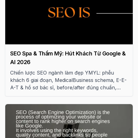
SEO Spa & Thẩm Mỹ: Hút Khách Từ Google &
AI 2026
Chiến lược SEO ngành làm đẹp YMYL: phễu
khách 6 giai đoạn, MedicalBusiness schema, E-E-
A-T & hồ sơ bác sĩ, before/after đúng chuẩn,
Local SEO và tuân thủ pháp luật y tế VN.