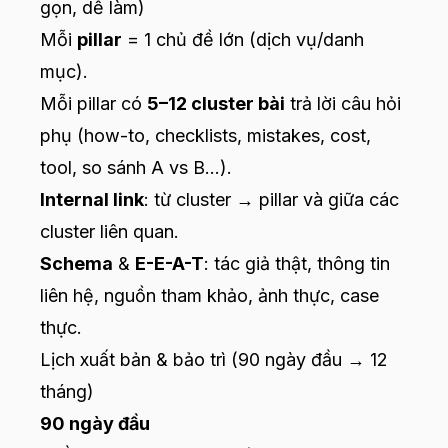
gọn, dễ làm)
Mỗi
pillar
= 1 chủ đề lớn (dịch vụ/danh
mục).
Mỗi pillar có
5–12 cluster bài
trả lời câu hỏi
phụ (how-to, checklists, mistakes, cost,
tool, so sánh A vs B…).
Internal link
: từ cluster → pillar và giữa các
cluster liên quan.
Schema
&
E-E-A-T
: tác giả thật, thông tin
liên hệ, nguồn tham khảo, ảnh thực, case
thực.
Lịch xuất bản & bảo trì (90 ngày đầu → 12
tháng)
90 ngày đầu