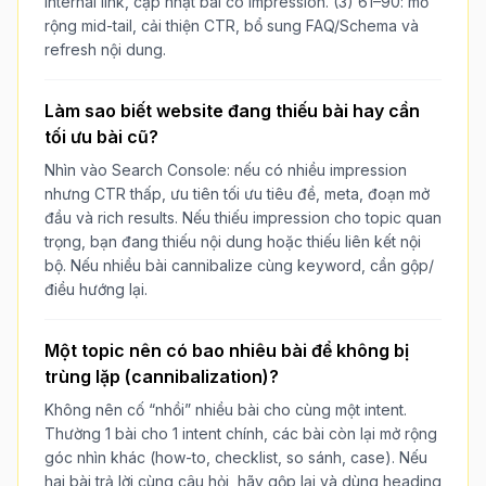
internal link, cập nhật bài có impression. (3) 61–90: mở
rộng mid-tail, cải thiện CTR, bổ sung FAQ/Schema và
refresh nội dung.
Làm sao biết website đang thiếu bài hay cần
tối ưu bài cũ?
Nhìn vào Search Console: nếu có nhiều impression
nhưng CTR thấp, ưu tiên tối ưu tiêu đề, meta, đoạn mở
đầu và rich results. Nếu thiếu impression cho topic quan
trọng, bạn đang thiếu nội dung hoặc thiếu liên kết nội
bộ. Nếu nhiều bài cannibalize cùng keyword, cần gộp/
điều hướng lại.
Một topic nên có bao nhiêu bài để không bị
trùng lặp (cannibalization)?
Không nên cố “nhồi” nhiều bài cho cùng một intent.
Thường 1 bài cho 1 intent chính, các bài còn lại mở rộng
góc nhìn khác (how-to, checklist, so sánh, case). Nếu
hai bài trả lời cùng câu hỏi, hãy gộp lại và dùng heading