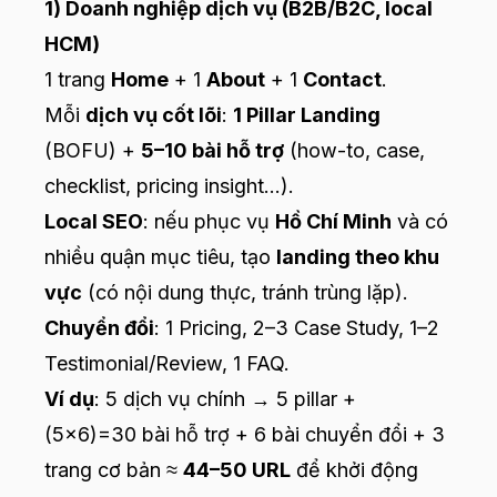
1) Doanh nghiệp dịch vụ (B2B/B2C, local
HCM)
1 trang
Home
+ 1
About
+ 1
Contact
.
Mỗi
dịch vụ cốt lõi
:
1 Pillar Landing
(BOFU) +
5–10 bài hỗ trợ
(how-to, case,
checklist, pricing insight…).
Local SEO
: nếu phục vụ
Hồ Chí Minh
và có
nhiều quận mục tiêu, tạo
landing theo khu
vực
(có nội dung thực, tránh trùng lặp).
Chuyển đổi
: 1 Pricing, 2–3 Case Study, 1–2
Testimonial/Review, 1 FAQ.
Ví dụ
: 5 dịch vụ chính → 5 pillar +
(5×6)=30 bài hỗ trợ + 6 bài chuyển đổi + 3
trang cơ bản ≈
44–50 URL
để khởi động