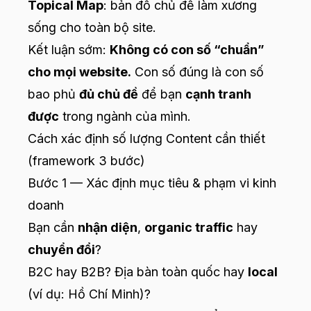
Topical Map
: bản đồ chủ đề làm xương
sống cho toàn bộ site.
Kết luận sớm:
Không có con số “chuẩn”
cho mọi website.
Con số đúng là con số
bao phủ
đủ chủ đề
để bạn
cạnh tranh
được
trong ngành của mình.
Cách xác định số lượng Content cần thiết
(framework 3 bước)
Bước 1 — Xác định mục tiêu & phạm vi kinh
doanh
Bạn cần
nhận diện
,
organic traffic
hay
chuyển đổi
?
B2C hay B2B? Địa bàn toàn quốc hay
local
(ví dụ: Hồ Chí Minh)?