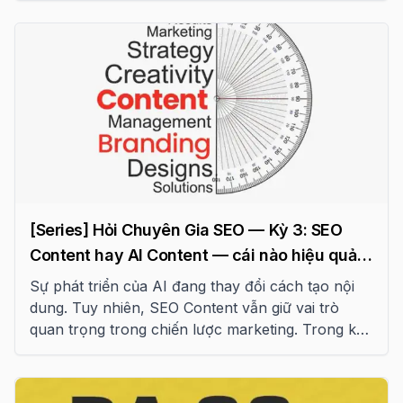
[Series] Hỏi Chuyên Gia SEO — Kỳ 3: SEO
Content hay AI Content — cái nào hiệu quả
2026
Sự phát triển của AI đang thay đổi cách tạo nội
dung. Tuy nhiên, SEO Content vẫn giữ vai trò
quan trọng trong chiến lược marketing. Trong kỳ
3 của series “Hỏi chuyên gia”, chúng tôi phân tích
sự khác biệt và hiệu quả của hai loại nội dung này.