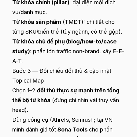
Từ khóa chính (pillar)
: đại diện mỗi dịch
vụ/danh mục.
Từ khóa sản phẩm
(TMĐT): chi tiết cho
từng SKU/biến thể (tùy ngành, có thể gộp).
Từ khóa chủ đề phụ (blog/how-to/case
study)
: phần lớn traffic non-brand, xây E-E-
A-T.
Bước 3 — Đối chiếu đối thủ & cập nhật
Topical Map
Chọn 1–2
đối thủ thực sự mạnh trên tổng
thể bộ từ khóa
(đừng chỉ nhìn vài truy vấn
head).
Dùng công cụ (Ahrefs, Semrush; tại VN
mình đánh giá tốt
Sona Tools
cho phần