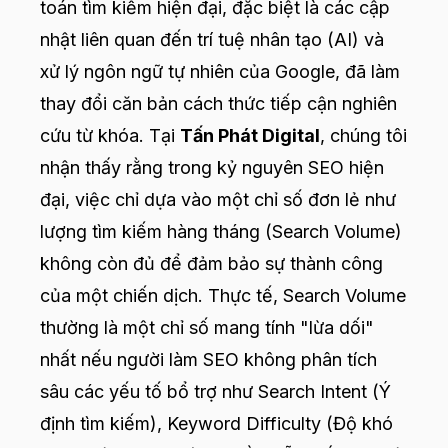
toán tìm kiếm hiện đại, đặc biệt là các cập
nhật liên quan đến trí tuệ nhân tạo (AI) và
xử lý ngôn ngữ tự nhiên của Google, đã làm
thay đổi căn bản cách thức tiếp cận nghiên
cứu từ khóa. Tại
Tấn Phát Digital
, chúng tôi
nhận thấy rằng trong kỷ nguyên SEO hiện
đại, việc chỉ dựa vào một chỉ số đơn lẻ như
lượng tìm kiếm hàng tháng (Search Volume)
không còn đủ để đảm bảo sự thành công
của một chiến dịch. Thực tế, Search Volume
thường là một chỉ số mang tính "lừa dối"
nhất nếu người làm SEO không phân tích
sâu các yếu tố bổ trợ như Search Intent (Ý
định tìm kiếm), Keyword Difficulty (Độ khó