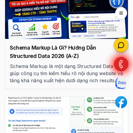
Open 
Schema Markup Là Gì? Hướng Dẫn
Structured Data 2026 (A-Z)
Schema Markup là một dạng Structured Data
giúp công cụ tìm kiếm hiểu rõ nội dung website và
tăng khả năng xuất hiện dưới dạng rich results.
Bài viết này tổng hợp hơn 15 loại Schema Markup
quan trọng theo tiêu chuẩn Google năm 2026.