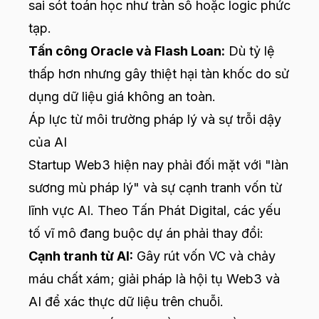
sai sót toán học như tràn số hoặc logic phức
tạp.
Tấn công Oracle và Flash Loan:
Dù tỷ lệ
thấp hơn nhưng gây thiệt hại tàn khốc do sử
dụng dữ liệu giá không an toàn.
Áp lực từ môi trường pháp lý và sự trỗi dậy
của AI
Startup Web3 hiện nay phải đối mặt với "làn
sương mù pháp lý" và sự cạnh tranh vốn từ
lĩnh vực AI. Theo Tấn Phát Digital, các yếu
tố vĩ mô đang buộc dự án phải thay đổi:
Cạnh tranh từ AI:
Gây rút vốn VC và chảy
máu chất xám; giải pháp là hội tụ Web3 và
AI để xác thực dữ liệu trên chuỗi.