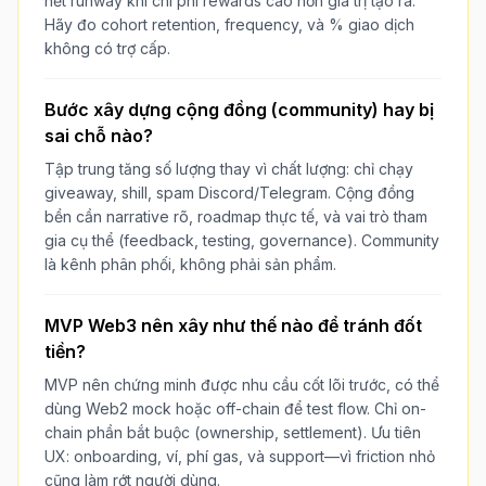
hết runway khi chi phí rewards cao hơn giá trị tạo ra.
Hãy đo cohort retention, frequency, và % giao dịch
không có trợ cấp.
Bước xây dựng cộng đồng (community) hay bị
sai chỗ nào?
Tập trung tăng số lượng thay vì chất lượng: chỉ chạy
giveaway, shill, spam Discord/Telegram. Cộng đồng
bền cần narrative rõ, roadmap thực tế, và vai trò tham
gia cụ thể (feedback, testing, governance). Community
là kênh phân phối, không phải sản phẩm.
MVP Web3 nên xây như thế nào để tránh đốt
tiền?
MVP nên chứng minh được nhu cầu cốt lõi trước, có thể
dùng Web2 mock hoặc off-chain để test flow. Chỉ on-
chain phần bắt buộc (ownership, settlement). Ưu tiên
UX: onboarding, ví, phí gas, và support—vì friction nhỏ
cũng làm rớt người dùng.