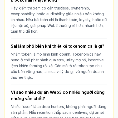
Hãy kiểm tra xem có cần trustless, ownership,
composability, hoặc auditability giữa nhiều bên không
tin nhau. Nếu bài toán chỉ là thanh toán, loyalty, hoặc dữ
liệu nội bộ, giải pháp Web2 thường rẻ hơn, nhanh hơn,
tuân thủ dễ hơn.
Sai lầm phổ biến khi thiết kế tokenomics là gì?
Nhầm token là mô hình kinh doanh. Tokenomics hay
hỏng ở chỗ phát hành quá sớm, utility mơ hồ, incentive
lệch khiến farming rồi xả. Cần mô tả rõ token tạo nhu
cầu bền vững nào, ai mua vì lý do gì, và nguồn doanh
thu/fee thực.
Vì sao nhiều dự án Web3 có nhiều người dùng
nhưng vẫn chết?
Nhiều “user” là airdrop hunters, không phải người dùng
sản phẩm. Nếu retention thấp sau incentives, dự án sẽ