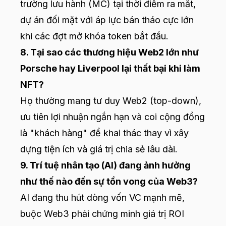
trường lưu hành (MC) tại thời điểm ra mắt,
dự án đối mặt với áp lực bán tháo cực lớn
khi các đợt mở khóa token bắt đầu.
8. Tại sao các thương hiệu Web2 lớn như
Porsche hay Liverpool lại thất bại khi làm
NFT?
Họ thường mang tư duy Web2 (top-down),
ưu tiên lợi nhuận ngắn hạn và coi cộng đồng
là "khách hàng" để khai thác thay vì xây
dựng tiện ích và giá trị chia sẻ lâu dài.
9. Trí tuệ nhân tạo (AI) đang ảnh hưởng
như thế nào đến sự tồn vong của Web3?
AI đang thu hút dòng vốn VC mạnh mẽ,
buộc Web3 phải chứng minh giá trị ROI