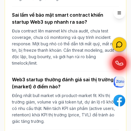
Sai lầm về bảo mật smart contract khiến
Open 
startup Web3 sụp nhanh ra sao?
Đưa contract lên mainnet khi chưa audit, chưa test
coverage, chưa có monitoring và quy trình incident
response. Một bug nhỏ có thể dẫn tới mất quỹ, mất niềm
tin, bị freeze thanh khoản. Cần threat modeling, audit
độc lập, bug bounty, và giới hạn rủi ro bằng
timelock/limit.
Web3 startup thường đánh giá sai thị trường
(market) ở điểm nào?
Đồng nhất bull market với product-market fit. Khi thị
trường giảm, volume và giá token tụt, dự án lộ rõ không
có nhu cầu thật. Nên tách KPI sản phẩm (active users,
retention) khỏi KPI thị trường (price, TVL) để tránh ảo
giác tăng trưởng.