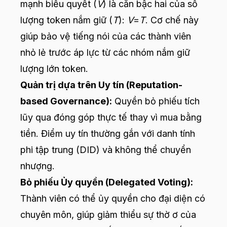
mạnh biểu quyết (
V
) là căn bậc hai của số
lượng token nắm giữ (
T
):
V
=
T
​. Cơ chế này
giúp bảo vệ tiếng nói của các thành viên
nhỏ lẻ trước áp lực từ các nhóm nắm giữ
lượng lớn token.
Quản trị dựa trên Uy tín (Reputation-
based Governance):
Quyền bỏ phiếu tích
lũy qua đóng góp thực tế thay vì mua bằng
tiền. Điểm uy tín thường gắn với danh tính
phi tập trung (DID) và không thể chuyển
nhượng.
Bỏ phiếu Ủy quyền (Delegated Voting):
Thành viên có thể ủy quyền cho đại diện có
chuyên môn, giúp giảm thiểu sự thờ ơ của