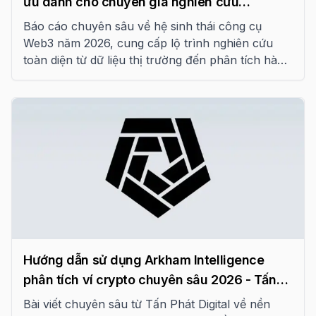
ưu dành cho chuyên gia nghiên cứu
Blockchain năm 2026
Báo cáo chuyên sâu về hệ sinh thái công cụ
Web3 năm 2026, cung cấp lộ trình nghiên cứu
toàn diện từ dữ liệu thị trường đến phân tích hành
vi on-chain và rủi ro kỹ thuật.
Hướng dẫn sử dụng Arkham Intelligence
phân tích ví crypto chuyên sâu 2026 - Tấn
Phát Digital
Bài viết chuyên sâu từ Tấn Phát Digital về nền