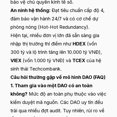
bảo vệ chủ quyền kinh tế số.
An ninh hệ thống:
Đạt tiêu chuẩn cấp độ 4,
đảm bảo vận hành 24/7 và có cơ chế dự
phòng nóng (Hot-Hot Redundancy).
Hiện tại, nhiều đơn vị lớn đã sẵn sàng gia
nhập thị trường thí điểm như
HDEX
(vốn
300 tỷ và lộ trình tăng lên 10.000 tỷ VNĐ),
VIEX
(vốn 1.000 tỷ VNĐ) và
TCEX
của hệ
sinh thái Techcombank.
Câu hỏi thường gặp về mô hình DAO (FAQ)
1. Tham gia vào một DAO có an toàn
không?
Mức độ an toàn phụ thuộc vào việc
kiểm duyệt mã nguồn. Các DAO uy tín đều
trải qua nhiều đợt audit. Tuy nhiên, rủi ro về