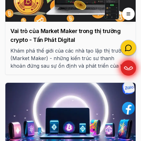
Open 
Vai trò của Market Maker trong thị trường
crypto - Tấn Phát Digital
Khám phá thế giới của các nhà tạo lập thị trường
(Market Maker) - những kiến trúc sư thanh
khoản đứng sau sự ổn định và phát triển của thị
trường tiền mã hóa toàn cầu theo phân tích từ
Tấn Phát Digital.