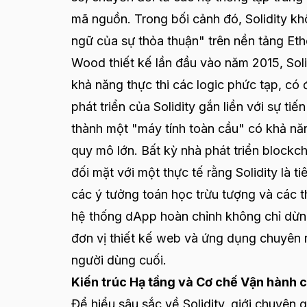
mã nguồn. Trong bối cảnh đó, Solidity kh
ngữ của sự thỏa thuận" trên nền tảng Et
Wood thiết kế lần đầu vào năm 2015, Soli
khả năng thực thi các logic phức tạp, có
phát triển của Solidity gắn liền với sự t
thành một "máy tính toàn cầu" có khả năn
quy mô lớn. Bất kỳ nhà phát triển blockc
đối mặt với một thực tế rằng Solidity là 
các ý tưởng toán học trừu tượng và các th
hệ thống dApp hoàn chỉnh không chỉ dừng
đơn vị thiết kế web và ứng dụng chuyên
người dùng cuối.
Kiến trúc Hạ tầng và Cơ chế Vận hành
Để hiểu sâu sắc về Solidity, giới chuyên 