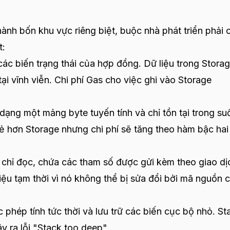
hành bốn khu vực riêng biệt, buộc nhà phát triển phải 
t:
các biến trạng thái của hợp đồng. Dữ liệu trong Stora
tại vĩnh viễn. Chi phí Gas cho việc ghi vào Storage
dạng một mảng byte tuyến tính và chỉ tồn tại trong su
rẻ hơn Storage nhưng chi phí sẽ tăng theo hàm bậc hai
chỉ đọc, chứa các tham số được gửi kèm theo giao dị
 liệu tạm thời vì nó không thể bị sửa đổi bởi mã nguồn 
phép tính tức thời và lưu trữ các biến cục bộ nhỏ. St
y ra lỗi "Stack too deep".