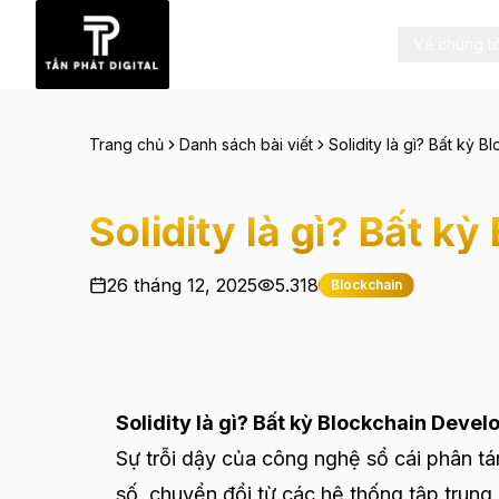
Về chúng tô
Trang chủ
Danh sách bài viết
Solidity là gì? Bất kỳ 
Solidity là gì? Bất k
26 tháng 12, 2025
5.318
Blockchain
Solidity là gì? Bất kỳ Blockchain Devel
Sự trỗi dậy của công nghệ sổ cái phân tán
số, chuyển đổi từ các hệ thống tập trung