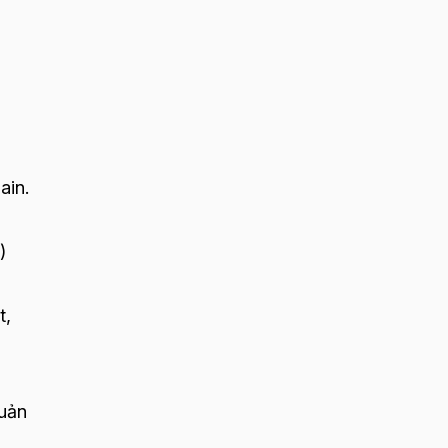
ain.
)
t,
quản