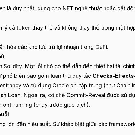
en là duy nhất, dùng cho NFT nghệ thuật hoặc bất độ
 lý cả token thay thế và không thay thế trong một hợ
n hóa các kho lưu trữ lợi nhuận trong DeFi.
hủ
 Solidity. Một lỗi nhỏ có thể dẫn đến thiệt hại tài chín
ự phổ biến bao gồm tuân thủ quy tắc
Checks-Effects
ntrancy và sử dụng Oracle phi tập trung (như Chainli
lash Loan. Ngoài ra, cơ chế Commit-Reveal được sử d
ront-running (chạy trước giao dịch).
huỗi
ng lớn đến hiệu suất. Sự khác biệt giữa các framewor