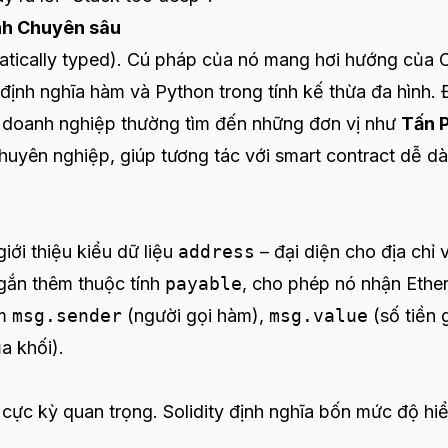
nh Chuyên sâu
(statically typed). Cú pháp của nó mang hơi hướng của
 định nghĩa hàm và Python trong tính kế thừa đa hình.
ác doanh nghiệp thường tìm đến những đơn vị như
Tấn 
huyên nghiệp, giúp tương tác với smart contract dễ d
giới thiệu kiểu dữ liệu
address
– đại diện cho địa chỉ v
gắn thêm thuộc tính
payable
, cho phép nó nhận Ether
ồm
msg.sender
(người gọi hàm),
msg.value
(số tiền 
a khối).
à cực kỳ quan trọng. Solidity định nghĩa bốn mức độ hi