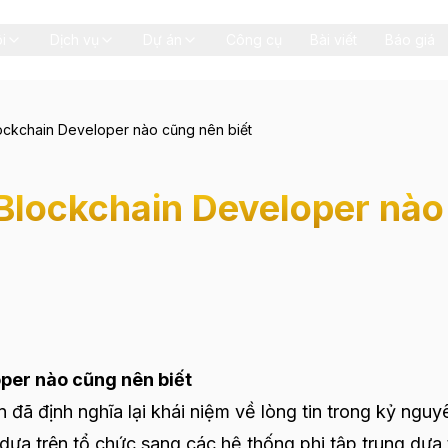
i
Dịch vụ
Dự án
Công cụ
Bài viết
Báo giá
Blockchain Developer nào cũng nên biết
ỳ Blockchain Developer nào
oper nào cũng nên biết
 đã định nghĩa lại khái niệm về lòng tin trong kỷ nguy
 dựa trên tổ chức sang các hệ thống phi tập trung dựa 