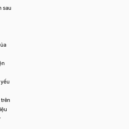
n sau
à
của
ện
 yếu
 trên
iệu
ỹ