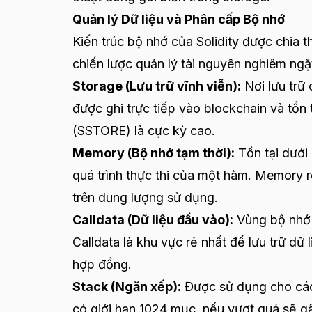
Quản lý Dữ liệu và Phân cấp Bộ nhớ
Kiến trúc bộ nhớ của Solidity được chia t
chiến lược quản lý tài nguyên nghiêm ngặ
Storage (Lưu trữ vĩnh viễn):
Nơi lưu trữ 
được ghi trực tiếp vào blockchain và tồn 
(SSTORE) là cực kỳ cao.
Memory (Bộ nhớ tạm thời):
Tồn tại dưới 
quá trình thực thi của một hàm. Memory 
trên dung lượng sử dụng.
Calldata (Dữ liệu đầu vào):
Vùng bộ nhớ 
Calldata là khu vực rẻ nhất để lưu trữ dữ
hợp đồng.
Stack (Ngăn xếp):
Được sử dụng cho các 
có giới hạn 1024 mục, nếu vượt quá sẽ gâ