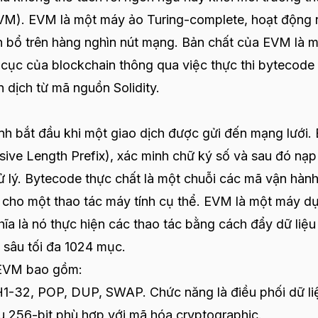
EVM). EVM là một máy ảo Turing-complete, hoạt động
n bổ trên hàng nghìn nút mạng. Bản chất của EVM là 
n cục của blockchain thông qua việc thực thi bytecode
 dịch từ mã nguồn Solidity.
inh bắt đầu khi một giao dịch được gửi đến mạng lưới
rsive Length Prefix), xác minh chữ ký số và sau đó nạp
lý. Bytecode thực chất là một chuỗi các mã vận hàn
n cho một thao tác máy tính cụ thể. EVM là một máy d
ĩa là nó thực hiện các thao tác bằng cách đẩy dữ liệu
ộ sâu tối đa 1024 mục.
 EVM bao gồm:
32, POP, DUP, SWAP. Chức năng là điều phối dữ li
ệu 256-bit phù hợp với mã hóa cryptographic.