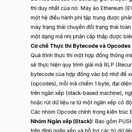
thi duy nhất của nó: Máy ảo Ethereum (
một hệ điều hành phi tập trung được phâ
máy trạng thái chuyển đổi trạng thái toà
một dạng mã nhị phân cấp thấp được biên
Cơ chế Thực thi Bytecode và Opcodes
Quá trình thực thi một hợp đồng thông m
sẽ thực hiện quy trình giải mã RLP (Recu
bytecode của hợp đồng vào bộ nhớ để xử 
(opcodes), mỗi mã chiếm 1 byte, đại diệ
trên ngăn xếp (stack-based machine), ngh
hoặc rút dữ liệu ra từ một ngăn xếp có đ
Các nhóm Opcode chính trong kiến trúc
Nhóm Ngăn xếp (Stack):
Bao gồm PUSH1-
trên đỉnh ngăn xếp và hỗ trợ các từ dữ li