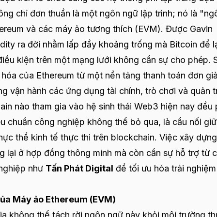
ông chỉ đơn thuần là một ngôn ngữ lập trình; nó là "ng
hereum và các máy ảo tương thích (EVM). Được Gavin
dity ra đời nhằm lấp đầy khoảng trống mà Bitcoin để lạ
 điều kiện trên một mạng lưới không cần sự cho phép. 
iến hóa của Ethereum từ một nền tảng thanh toán đơn gi
g vận hành các ứng dụng tài chính, trò chơi và quản tr
hain nào tham gia vào hệ sinh thái Web3 hiện nay đều 
tiêu chuẩn công nghiệp không thể bỏ qua, là cầu nối gi
ực thể kinh tế thực thi trên blockchain. Việc xây dựn
 lại ở hợp đồng thông minh mà còn cần sự hỗ trợ từ 
 nghiệp như
Tấn Phát Digital
để tối ưu hóa trải nghiệm
 của Máy ảo Ethereum (EVM)
gia không thể tách rời ngôn ngữ này khỏi môi trường t