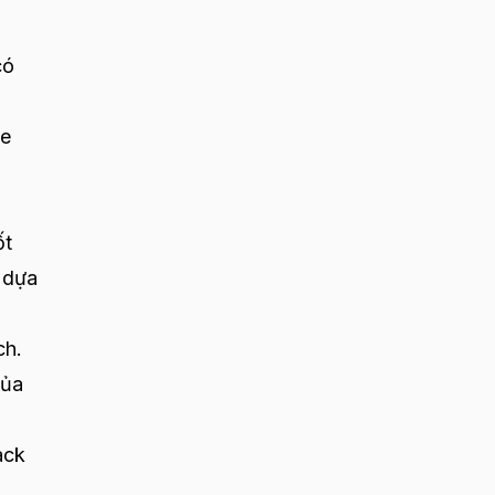
có
ge
ốt
 dựa
ch.
của
ack