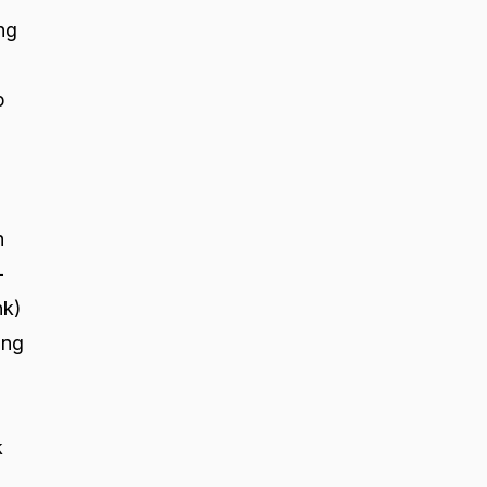
ng
p
h
-
nk)
ụng
k