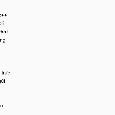
 C++
 Để
Phát
àng
í
 trực
gửi
ển