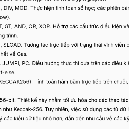
IV, MOD. Thực hiện tính toán số học; các phiên bả
low).
 GT, AND, OR, XOR. Hỗ trợ các cấu trúc điều kiện v
g trình.
LOAD. Tương tác trực tiếp với trạng thái vĩnh viễn 
nhất về Gas.
UMPI, PC. Điều hướng thực thi dựa trên các điều ki
f-else.
CCAK256). Tính toán hàm băm trực tiếp trên chuỗi,
56-bit. Thiết kế này nhằm tối ưu hóa cho các thao tác
m như Keccak-256. Tuy nhiên, việc sử dụng các từ dữ l
lý các kiểu dữ liệu nhỏ hơn, dẫn đến nhu cầu về các k