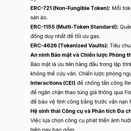
ERC-721 (Non-Fungible Token):
Mỗi tok
sản ảo.
ERC-1155 (Multi-Token Standard):
Quản
đồng duy nhất để tối ưu gas.
ERC-4626 (Tokenized Vaults):
Tiêu chuẩ
An ninh Bảo mật và Chiến lược Phòng t
Bảo mật là ưu tiên hàng đầu trong lập trình
không thể cứu vãn. Chiến lược phòng ng
Interactions (CEI)
để chống tấn công Ree
để ngăn chặn thao túng giá thông qua F
để bảo vệ tính công bằng trước vấn nạn F
Hệ sinh thái Công cụ và Phân tích Đa c
Việc lựa chọn công cụ phát triển ảnh hưở
hiện nay bao gồm: