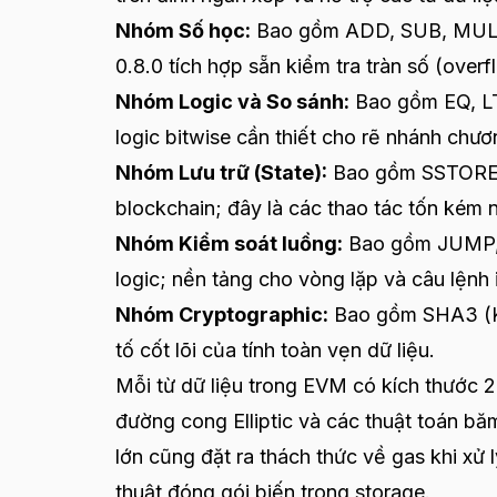
Nhóm Số học:
Bao gồm ADD, SUB, MUL, D
0.8.0 tích hợp sẵn kiểm tra tràn số (overf
Nhóm Logic và So sánh:
Bao gồm EQ, LT,
logic bitwise cần thiết cho rẽ nhánh chươn
Nhóm Lưu trữ (State):
Bao gồm SSTORE, S
blockchain; đây là các thao tác tốn kém 
Nhóm Kiểm soát luồng:
Bao gồm JUMP, J
logic; nền tảng cho vòng lặp và câu lệnh i
Nhóm Cryptographic:
Bao gồm SHA3 (KE
tố cốt lõi của tính toàn vẹn dữ liệu.
Mỗi từ dữ liệu trong EVM có kích thước 2
đường cong Elliptic và các thuật toán bă
lớn cũng đặt ra thách thức về gas khi xử 
thuật đóng gói biến trong storage.