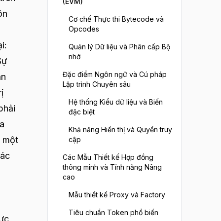
(EVM)
ôn
Cơ chế Thực thi Bytecode và
Opcodes
i:
Quản lý Dữ liệu và Phân cấp Bộ
nhớ
Sự
Đặc điểm Ngôn ngữ và Cú pháp
ản
Lập trình Chuyên sâu
ị
Hệ thống Kiểu dữ liệu và Biến
phải
đặc biệt
ữa
Khả năng Hiển thị và Quyền truy
g một
cập
các
Các Mẫu Thiết kế Hợp đồng
thông minh và Tính năng Nâng
cao
Mẫu thiết kế Proxy và Factory
Tiêu chuẩn Token phổ biến
hực