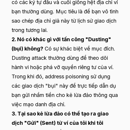
có các ký tự đầu và cuối giống hệt địa chỉ ví
bạn thường dùng. Mục tiêu là để bạn vô tình
sao chép địa chỉ giả này từ lịch sử giao dịch
trong tương lai.
2. Nó có khác gì với tấn công "Dusting"
(bụi) không?
Có sự khác biệt về mục đích.
Dusting attack thường dùng để theo dõi
hành vi hoặc phá vỡ quyền riêng tư của ví.
Trong khi đó, address poisoning sử dụng
các giao dịch "bụi" này để trực tiếp dẫn dụ
bạn gửi nhầm tiền cho kẻ lừa đảo thông qua
việc mạo danh địa chỉ.
3. Tại sao kẻ lừa đảo có thể tạo ra giao
dịch "Gửi" (Sent) từ ví của tôi khi tôi