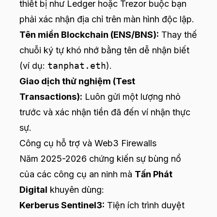
thiết bị như Ledger hoặc Trezor buộc bạn
phải xác nhận địa chỉ trên màn hình độc lập.
Tên miền Blockchain (ENS/BNS):
Thay thế
chuỗi ký tự khó nhớ bằng tên dễ nhận biết
(ví dụ:
tanphat.eth
).
Giao dịch thử nghiệm (Test
Transactions):
Luôn gửi một lượng nhỏ
trước và xác nhận tiền đã đến ví nhận thực
sự.
Công cụ hỗ trợ và Web3 Firewalls
Năm 2025-2026 chứng kiến sự bùng nổ
của các công cụ an ninh mà
Tấn Phát
Digital
khuyên dùng:
Kerberus Sentinel3:
Tiện ích trình duyệt