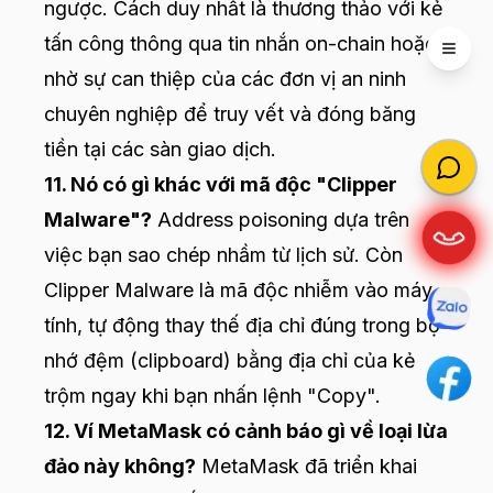
ngược. Cách duy nhất là thương thảo với kẻ
tấn công thông qua tin nhắn on-chain hoặc
Open 
nhờ sự can thiệp của các đơn vị an ninh
chuyên nghiệp để truy vết và đóng băng
tiền tại các sàn giao dịch.
11. Nó có gì khác với mã độc "Clipper
Malware"?
Address poisoning dựa trên
việc bạn sao chép nhầm từ lịch sử. Còn
Clipper Malware là mã độc nhiễm vào máy
tính, tự động thay thế địa chỉ đúng trong bộ
nhớ đệm (clipboard) bằng địa chỉ của kẻ
trộm ngay khi bạn nhấn lệnh "Copy".
12. Ví MetaMask có cảnh báo gì về loại lừa
đảo này không?
MetaMask đã triển khai