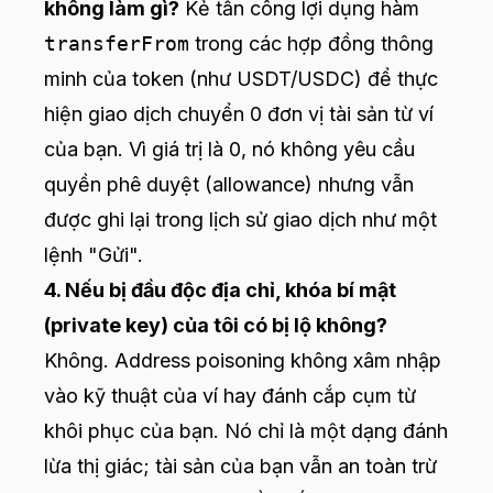
không làm gì?
Kẻ tấn công lợi dụng hàm
transferFrom
trong các hợp đồng thông
minh của token (như USDT/USDC) để thực
hiện giao dịch chuyển 0 đơn vị tài sản từ ví
của bạn. Vì giá trị là 0, nó không yêu cầu
quyền phê duyệt (allowance) nhưng vẫn
được ghi lại trong lịch sử giao dịch như một
lệnh "Gửi".
4. Nếu bị đầu độc địa chỉ, khóa bí mật
(private key) của tôi có bị lộ không?
Không. Address poisoning không xâm nhập
vào kỹ thuật của ví hay đánh cắp cụm từ
khôi phục của bạn. Nó chỉ là một dạng đánh
lừa thị giác; tài sản của bạn vẫn an toàn trừ