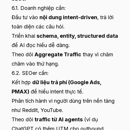
6.1. Doanh nghiệp cần:
Đầu tư vào
nội dung intent-driven
, trả lời
toàn diện các câu hỏi.
Triển khai
schema, entity, structured data
để AI đọc hiểu dễ dàng.
Theo dõi
Aggregate Traffic
thay vì chăm
chăm vào thứ hạng.
6.2. SEOer cần:
Kết hợp
dữ liệu trả phí (Google Ads,
PMAX)
để hiểu intent thực tế.
Phân tích hành vi người dùng trên nền tảng
như Reddit, YouTube.
Theo dõi
traffic từ AI agents
(ví dụ
ChatGPT có thêm UTM cho outbound