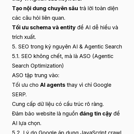
Tạo nội dung chuyên sâu
trả lời toàn diện
các câu hỏi liên quan.
Tối ưu schema và entity
để AI dễ hiểu và
trích xuất.
5. SEO trong kỷ nguyên AI & Agentic Search
5.1. SEO không chết, mà là ASO (Agentic
Search Optimization)
ASO tập trung vào:
Tối ưu cho
AI agents
thay vì chỉ Google
SERP.
Cung cấp dữ liệu có cấu trúc rõ ràng.
Đảm bảo website là nguồn
đáng tin cậy
để
AI lựa chọn.
5.2. Lý do Google áp dụng JavaScript crawl