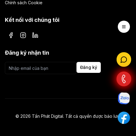
Chính sách Cookie
Kết nối với chúng tôi
Open 
Facebook
Instagram
LinkedIn
Đăng ký nhận tin
Đăng ký
©
2026
Tấn Phát Digital. Tất cả quyền được bảo lưu.