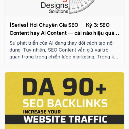
[Series] Hỏi Chuyên Gia SEO — Kỳ 3: SEO
Content hay AI Content — cái nào hiệu quả
2026
Sự phát triển của AI đang thay đổi cách tạo nội
dung. Tuy nhiên, SEO Content vẫn giữ vai trò
quan trọng trong chiến lược marketing. Trong kỳ
3 của series “Hỏi chuyên gia”, chúng tôi phân tích
sự khác biệt và hiệu quả của hai loại nội dung này.