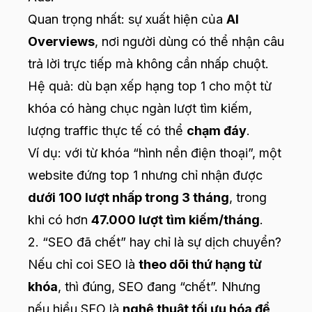
Quan trọng nhất: sự xuất hiện của
AI
Overviews
, nơi người dùng có thể nhận câu
trả lời trực tiếp mà không cần nhấp chuột.
Hệ quả: dù bạn xếp hạng top 1 cho một từ
khóa có hàng chục ngàn lượt tìm kiếm,
lượng traffic thực tế có thể
chạm đáy
.
Ví dụ: với từ khóa “hình nền điện thoại”, một
website đứng top 1 nhưng chỉ nhận được
dưới 100 lượt nhấp trong 3 tháng
, trong
khi có hơn
47.000 lượt tìm kiếm/tháng
.
2. “SEO đã chết” hay chỉ là sự dịch chuyển?
Nếu chỉ coi SEO là
theo dõi thứ hạng từ
khóa
, thì đúng, SEO đang “chết”. Nhưng
nếu hiểu SEO là
nghệ thuật tối ưu hóa để