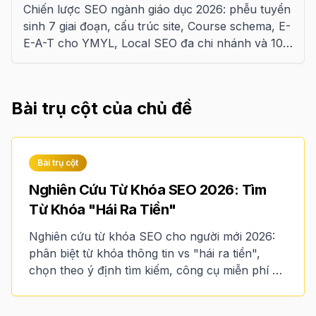
Chiến lược SEO ngành giáo dục 2026: phễu tuyển
sinh 7 giai đoạn, cấu trúc site, Course schema, E-
E-A-T cho YMYL, Local SEO đa chi nhánh và 10
sai lầm cần tránh.
Bài trụ cột của chủ đề
Bài trụ cột
Nghiên Cứu Từ Khóa SEO 2026: Tìm
Từ Khóa "Hái Ra Tiền"
Nghiên cứu từ khóa SEO cho người mới 2026:
phân biệt từ khóa thông tin vs "hái ra tiền",
chọn theo ý định tìm kiếm, công cụ miễn phí và
lập bản đồ từ khóa.