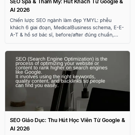
SEO Spa & Thẩm Mỹ: Hút Khách Từ Google &
AI 2026
Chiến lược SEO ngành làm đẹp YMYL: phễu
khách 6 giai đoạn, MedicalBusiness schema, E-E-
A-T & hồ sơ bác sĩ, before/after đúng chuẩn,
Local SEO và tuân thủ pháp luật y tế VN.
SEO Giáo Dục: Thu Hút Học Viên Từ Google &
AI 2026