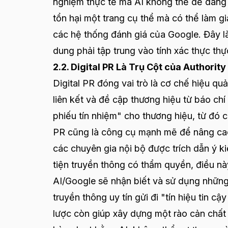
nghiệm thực tế mà AI không thể dễ dàng 
tổn hại một trang cụ thể mà có thể làm gi
các hệ thống đánh giá của Google. Đây l
dung phải tập trung vào tính xác thực thự
2.2. Digital PR Là Trụ Cột của Authority
Digital PR đóng vai trò là cơ chế hiệu qu
liên kết và đề cập thương hiệu từ báo chí
phiếu tín nhiệm" cho thương hiệu, từ đó 
PR cũng là công cụ mạnh mẽ để nâng cao
các chuyên gia nội bộ được trích dẫn ý k
tiện truyền thông có thẩm quyền, điều này
AI/Google sẽ nhận biết và sử dụng những 
truyền thông uy tín gửi đi "tín hiệu tin c
lược còn giúp xây dựng một rào cản chất 