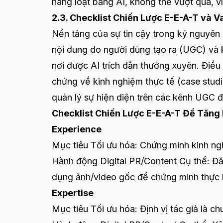
hàng loạt bằng AI, không thể vượt qua, v
2.3. Checklist Chiến Lược E-E-A-T và Va
Nền tảng của sự tin cậy trong kỷ nguyên
nội dung do người dùng tạo ra (UGC) và k
nơi được AI trích dẫn thường xuyên. Điều
chứng về kinh nghiệm thực tế (case studi
quản lý sự hiện diện trên các kênh UGC 
Checklist Chiến Lược E-E-A-T Để Tăng
Experience
Mục tiêu Tối ưu hóa: Chứng minh kinh n
Hành động Digital PR/Content Cụ thể: Đăng
dụng ảnh/video gốc để chứng minh thực 
Expertise
Mục tiêu Tối ưu hóa: Định vị tác giả là c