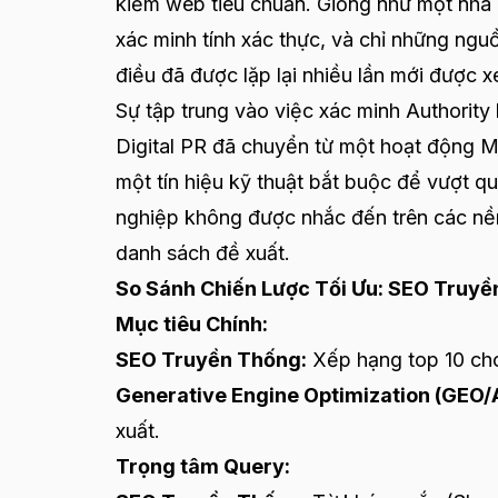
kiếm web tiêu chuẩn. Giống như một nhà 
xác minh tính xác thực, và chỉ những ngu
điều đã được lặp lại nhiều lần mới được x
Sự tập trung vào việc xác minh Authority
Digital PR đã chuyển từ một hoạt động 
một tín hiệu kỹ thuật bắt buộc để vượt 
nghiệp không được nhắc đến trên các nền
danh sách đề xuất.
So Sánh Chiến Lược Tối Ưu: SEO Truyề
Mục tiêu Chính:
SEO Truyền Thống:
Xếp hạng top 10 cho
Generative Engine Optimization (GEO/A
xuất.
Trọng tâm Query: