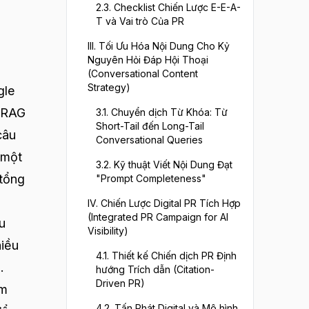
2.3. Checklist Chiến Lược E-E-A-
T và Vai trò Của PR
III. Tối Ưu Hóa Nội Dung Cho Kỷ
Nguyên Hỏi Đáp Hội Thoại
(Conversational Content
Strategy)
gle
à RAG
3.1. Chuyển dịch Từ Khóa: Từ
Short-Tail đến Long-Tail
câu
Conversational Queries
 một
3.2. Kỹ thuật Viết Nội Dung Đạt
 tổng
"Prompt Completeness"
IV. Chiến Lược Digital PR Tích Hợp
(Integrated PR Campaign for AI
u
Visibility)
hiều
4.1. Thiết kế Chiến dịch PR Định
.
hướng Trích dẫn (Citation-
Driven PR)
ìm
4.2. Tấn Phát Digital và Mô hình