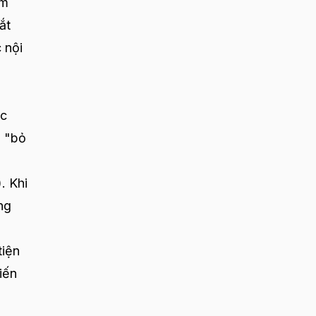
àm
ắt
 nội
ác
g "bỏ
. Khi
ng
tiện
iến