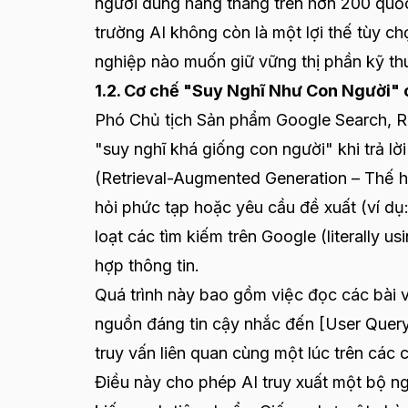
người dùng hàng tháng trên hơn 200 quốc 
trường AI không còn là một lợi thế tùy c
nghiệp nào muốn giữ vững thị phần kỹ th
1.2. Cơ chế "Suy Nghĩ Như Con Người" 
Phó Chủ tịch Sản phẩm Google Search, R
"suy nghĩ khá giống con người" khi trả lờ
(Retrieval-Augmented Generation – Thế h
hỏi phức tạp hoặc yêu cầu đề xuất (ví dụ
loạt các tìm kiếm trên Google (literally 
hợp thông tin.
Quá trình này bao gồm việc đọc các bài 
nguồn đáng tin cậy nhắc đến [User Query
truy vấn liên quan cùng một lúc trên các 
Điều này cho phép AI truy xuất một bộ ng