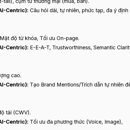
tail), cụm từ thương mại (mua, bán).
I-Centric):
Câu hỏi dài, tự nhiên, phức tạp, đa ý định
 Mật độ từ khóa, Tối ưu On-page.
I-Centric):
E-E-A-T, Trustworthiness, Semantic Clarit
ượng cao.
I-Centric):
Tạo Brand Mentions/Trích dẫn tự nhiên đ
ộ tải (CWV).
I-Centric):
Tối ưu đa phương thức (Voice, Image),