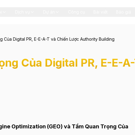
i
Dịch vụ
Dự án
Công cụ
Bài viết
Báo giá
 Của Digital PR, E-E-A-T và Chiến Lược Authority Building
ng Của Digital PR, E-E-A
ngine Optimization (GEO) và Tầm Quan Trọng Của