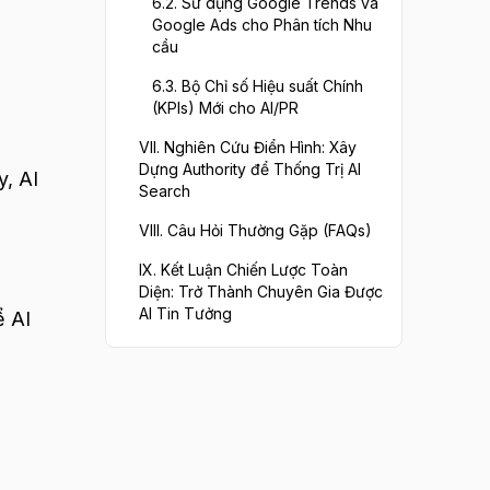
6.2. Sử dụng Google Trends và
Google Ads cho Phân tích Nhu
cầu
6.3. Bộ Chỉ số Hiệu suất Chính
(KPIs) Mới cho AI/PR
VII. Nghiên Cứu Điển Hình: Xây
Dựng Authority để Thống Trị AI
y, AI
Search
VIII. Câu Hỏi Thường Gặp (FAQs)
IX. Kết Luận Chiến Lược Toàn
Diện: Trở Thành Chuyên Gia Được
AI Tin Tưởng
ể AI