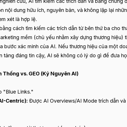
nghiên cứu, AI tìm kiếm các trích dẫn và bằng chứng 
ồn nội dung hữu ích, nguyên bản, và không lặp lại nhữ
em xét là hợp lệ.
 bằng cách tìm kiếm các trích dẫn từ bên thứ ba cho t
Marketing mềm (chủ yếu nhằm xây dựng thương hiệu) 
qua bước xác minh của AI. Nếu thương hiệu của một do
 tảng đáng tin cậy, AI sẽ không có lý do gì để đưa h
n Thống vs. GEO (Kỷ Nguyên AI)
 "Blue Links."
I-Centric):
Được AI Overviews/AI Mode trích dẫn và