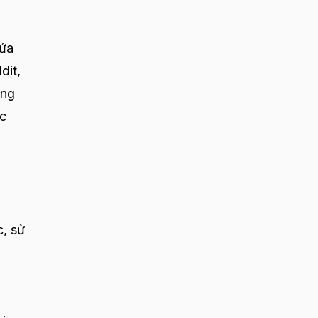
hứa
dit,
ằng
ực
c, sử