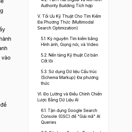
để
Authority Building Tích hợp
ng
V. Tối Ưu Kỹ Thuật Cho Tìm Kiếm
Đa Phương Thức (Multimodal
Search Optimization)
hấy
thành
5.1. Kỷ nguyên Tìm kiếm bằng
Hình ảnh, Giọng nói, và Video
anh
5.2. Nền tảng Kỹ thuật Cơ bản
ọ vào
Cốt lõi
5.3. Sử dụng Dữ liệu Cấu trúc
(Schema Markup) Đa phương
thức
VI. Đo Lường và Điều Chỉnh Chiến
Lược Bằng Dữ Liệu AI
 đề
6.1. Tận dụng Google Search
Console (GSC) để "Giải mã" AI
Queries