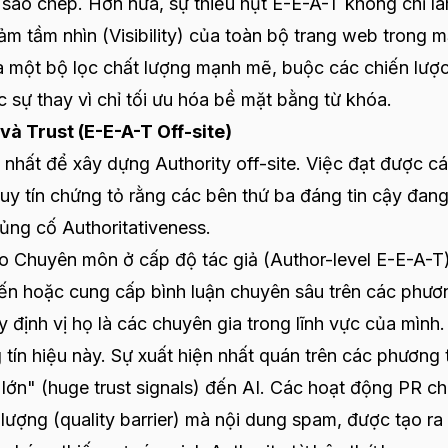
sao chép. Hơn nữa, sự thiếu hụt E-E-A-T không chỉ l
ảm tầm nhìn (Visibility) của toàn bộ trang web trong m
à một bộ lọc chất lượng mạnh mẽ, buộc các chiến lược
c sự thay vì chỉ tối ưu hóa bề mặt bằng từ khóa.
 và Trust (E-E-A-T Off-site)
ả nhất để xây dựng Authority off-site. Việc đạt được c
 uy tín chứng tỏ rằng các bên thứ ba đáng tin cậy đan
củng cố Authoritativeness.
 Chuyên môn ở cấp độ tác giả (Author-level E-E-A-T)
iến hoặc cung cấp bình luận chuyên sâu trên các phươ
 định vị họ là các chuyên gia trong lĩnh vực của mình.
tín hiệu này. Sự xuất hiện nhất quán trên các phương 
ậy lớn" (huge trust signals) đến AI. Các hoạt động PR ch
lượng (quality barrier) mà nội dung spam, được tạo ra