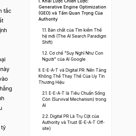
I. Khái Lược Chiến Lược:
Generative Engine Optimization
n tắc
(GEO) và Tầm Quan Trọng Của
Authority
ất
ịnh
1.1. Bản chất của Tìm kiếm Thế
hệ mới (The AI Search Paradigm
Shift)
1.2. Cơ chế "Suy Nghĩ Như Con
oại
Người" của AI Google
 này
II. E-E-A-T và Digital PR: Nền Tảng
Không Thể Thay Thế Của Uy Tín
 vào
Thương Hiệu
khẳng
2.1. E-E-A-T là Tiêu Chuẩn Sống
nh
Còn (Survival Mechanism) trong
AI
u
2.2. Digital PR Là Trụ Cột của
Authority và Trust (E-E-A-T Off-
 tỷ
site)