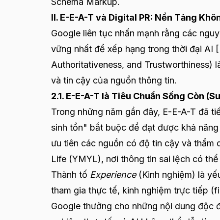
Schema Markup.
II. E-E-A-T và Digital PR: Nền Tảng K
Google liên tục nhấn mạnh rằng các nguyê
vững nhất để xếp hạng trong thời đại AI [
Authoritativeness, and Trustworthiness) 
và tin cậy của nguồn thông tin.
2.1. E-E-A-T là Tiêu Chuẩn Sống Còn (S
Trong những năm gần đây, E-E-A-T đã ti
sinh tồn" bắt buộc để đạt được khả năng 
ưu tiên các nguồn có độ tin cậy và thẩm
Life (YMYL), nơi thông tin sai lệch có t
Thành tố
Experience
(Kinh nghiệm) là yế
tham gia thực tế, kinh nghiệm trực tiếp (
Google thưởng cho những nội dung độc đá