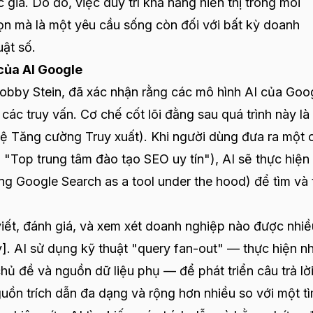
gia. Do đó, việc duy trì khả năng hiển thị trong môi
họn mà là một yêu cầu sống còn đối với bất kỳ doanh
uật số.
của AI Google
obby Stein, đã xác nhận rằng các mô hình AI của Goo
i các truy vấn. Cơ chế cốt lõi đằng sau quá trình này l
ệ Tăng cường Truy xuất). Khi người dùng đưa ra một 
: "Top trung tâm đào tạo SEO uy tín"), AI sẽ thực hiện
using Google Search as a tool under the hood) để tìm và
viết, đánh giá, và xem xét doanh nghiệp nào được nhiề
]. AI sử dụng kỹ thuật "query fan-out" — thực hiện n
chủ đề và nguồn dữ liệu phụ — để phát triển câu trả lời
uồn trích dẫn đa dạng và rộng hơn nhiều so với một t