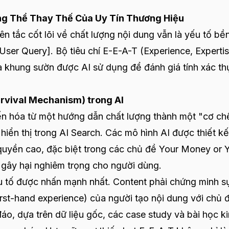
hông Thể Thay Thế Của Uy Tín Thương Hiệu
n tắc cốt lõi về chất lượng nội dung vẫn là yếu tố bề
User Query]. Bộ tiêu chí E-E-A-T (Experience, Expertis
là khung sườn được AI sử dụng để đánh giá tính xác th
urvival Mechanism) trong AI
ến hóa từ một hướng dẫn chất lượng thành một "cơ ch
hiển thị trong AI Search. Các mô hình AI được thiết k
 quyền cao, đặc biệt trong các chủ đề Your Money or 
hể gây hại nghiêm trọng cho người dùng.
u tố được nhấn mạnh nhất. Content phải chứng minh s
first-hand experience) của người tạo nội dung với chủ 
o, dựa trên dữ liệu gốc, các case study và bài học k