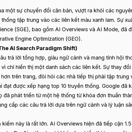
qua một sự chuyển đổi căn bản, vượt ra khỏi các nguyê
 thống tập trung vào các liên kết màu xanh lam. Sự xu
rience (SGE), bao gồm AI Overviews và AI Mode, đã đ
rative Engine Optimization (GEO).
(The AI Search Paradigm Shift)
 trả lời tổng hợp, giàu ngữ cảnh và mang tính hội th
 vì chỉ hiển thị một danh sách các liên kết. Sự thay đổi
ơn trên trang, đòi hỏi các nhà tiếp thị phải tập trung
hỉ đạt được xếp hạng top 10 truyền thống. Google đã 
ọ đã phát triển từ một hệ thống từ khóa đơn thuần thà
ung cấp các câu trả lời dựa trên ngữ cảnh và lý luận sâ
kiếm này là rất lớn. AI Overviews hiện đã tiếp cận 1.5