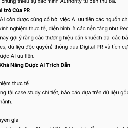
ì chúng thiếu sự xác minh Authority từ bên thứ ba.
i trò Của PR
 AI còn được củng cố bởi việc AI ưu tiên các nguồn c
inh nghiệm thực tế, điển hình là các nền tảng như Red
 này gợi ý rằng các thương hiệu cần khuếch đại các b
es, dữ liệu độc quyền) thông qua Digital PR và tích c
được AI ưu tiên.
 Khả Năng Được AI Trích Dẫn
ghiệm thực tế
 tải case study chi tiết, báo cáo dựa trên dữ liệu gố
hành.
huyên gia