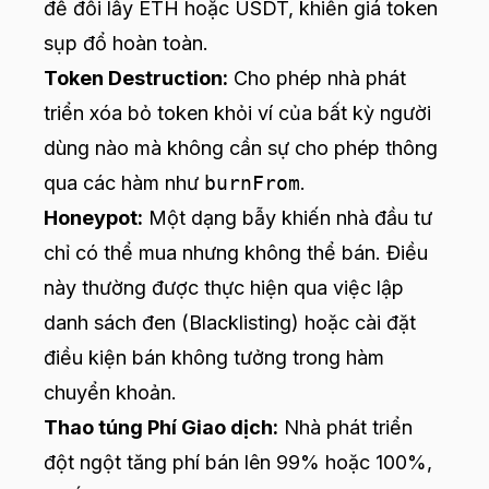
để đổi lấy ETH hoặc USDT, khiến giá token
sụp đổ hoàn toàn.
Token Destruction:
Cho phép nhà phát
triển xóa bỏ token khỏi ví của bất kỳ người
dùng nào mà không cần sự cho phép thông
qua các hàm như
burnFrom
.
Honeypot:
Một dạng bẫy khiến nhà đầu tư
chỉ có thể mua nhưng không thể bán. Điều
này thường được thực hiện qua việc lập
danh sách đen (Blacklisting) hoặc cài đặt
điều kiện bán không tưởng trong hàm
chuyển khoản.
Thao túng Phí Giao dịch:
Nhà phát triển
đột ngột tăng phí bán lên 99% hoặc 100%,