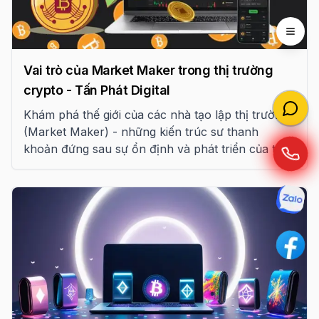
Open 
Vai trò của Market Maker trong thị trường
crypto - Tấn Phát Digital
Khám phá thế giới của các nhà tạo lập thị trường
(Market Maker) - những kiến trúc sư thanh
khoản đứng sau sự ổn định và phát triển của thị
trường tiền mã hóa toàn cầu theo phân tích từ
Tấn Phát Digital.