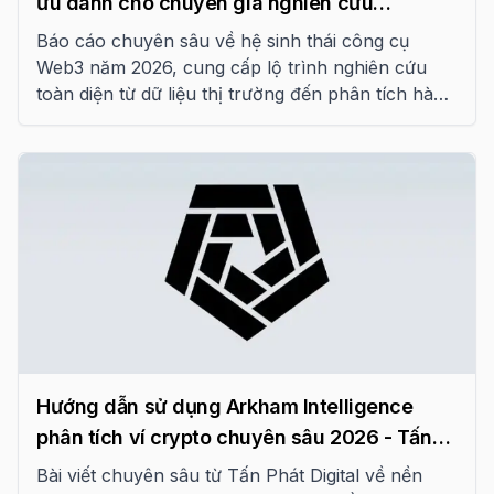
ưu dành cho chuyên gia nghiên cứu
Blockchain năm 2026
Báo cáo chuyên sâu về hệ sinh thái công cụ
Web3 năm 2026, cung cấp lộ trình nghiên cứu
toàn diện từ dữ liệu thị trường đến phân tích hành
vi on-chain và rủi ro kỹ thuật.
Hướng dẫn sử dụng Arkham Intelligence
phân tích ví crypto chuyên sâu 2026 - Tấn
Phát Digital
Bài viết chuyên sâu từ Tấn Phát Digital về nền