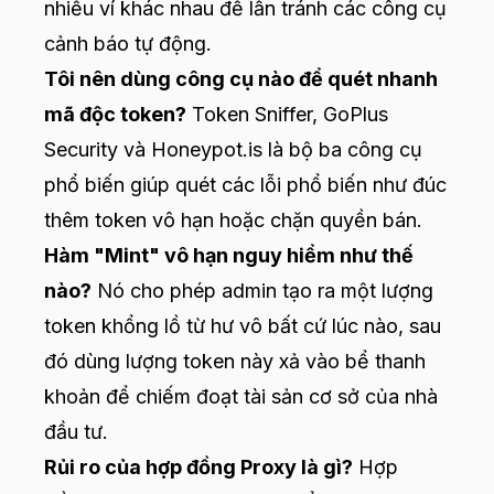
nhiều ví khác nhau để lẩn tránh các công cụ
cảnh báo tự động.
Tôi nên dùng công cụ nào để quét nhanh
mã độc token?
Token Sniffer, GoPlus
Security và Honeypot.is là bộ ba công cụ
phổ biến giúp quét các lỗi phổ biến như đúc
thêm token vô hạn hoặc chặn quyền bán.
Hàm "Mint" vô hạn nguy hiểm như thế
nào?
Nó cho phép admin tạo ra một lượng
token khổng lồ từ hư vô bất cứ lúc nào, sau
đó dùng lượng token này xả vào bể thanh
khoản để chiếm đoạt tài sản cơ sở của nhà
đầu tư.
Rủi ro của hợp đồng Proxy là gì?
Hợp