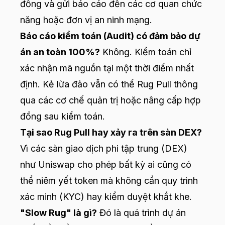
đồng và gửi báo cáo đến các cơ quan chức
năng hoặc đơn vị an ninh mạng.
Báo cáo kiểm toán (Audit) có đảm bảo dự
án an toàn 100%?
Không. Kiểm toán chỉ
xác nhận mã nguồn tại một thời điểm nhất
định. Kẻ lừa đảo vẫn có thể Rug Pull thông
qua các cơ chế quản trị hoặc nâng cấp hợp
đồng sau kiểm toán.
Tại sao Rug Pull hay xảy ra trên sàn DEX?
Vì các sàn giao dịch phi tập trung (DEX)
như Uniswap cho phép bất kỳ ai cũng có
thể niêm yết token mà không cần quy trình
xác minh (KYC) hay kiểm duyệt khắt khe.
"Slow Rug" là gì?
Đó là quá trình dự án