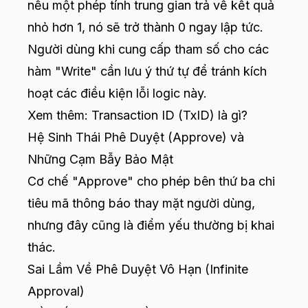
nếu một phép tính trung gian trả về kết quả
nhỏ hơn 1, nó sẽ trở thành 0 ngay lập tức.
Người dùng khi cung cấp tham số cho các
hàm "Write" cần lưu ý thứ tự để tránh kích
hoạt các điều kiện lỗi logic này.
Xem thêm:
Transaction ID (TxID) là gì?
Hệ Sinh Thái Phê Duyệt (Approve) và
Những Cạm Bẫy Bảo Mật
Cơ chế "Approve" cho phép bên thứ ba chi
tiêu mã thông báo thay mặt người dùng,
nhưng đây cũng là điểm yếu thường bị khai
thác.
Sai Lầm Về Phê Duyệt Vô Hạn (Infinite
Approval)