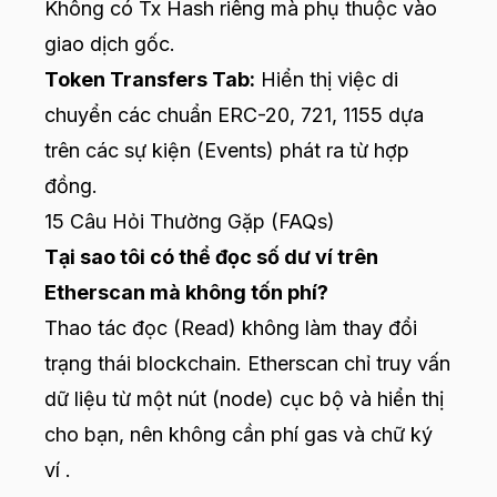
Không có Tx Hash riêng mà phụ thuộc vào
giao dịch gốc.
Token Transfers Tab:
Hiển thị việc di
chuyển các chuẩn ERC-20, 721, 1155 dựa
trên các sự kiện (Events) phát ra từ hợp
đồng.
15 Câu Hỏi Thường Gặp (FAQs)
Tại sao tôi có thể đọc số dư ví trên
Etherscan mà không tốn phí?
Thao tác đọc (Read) không làm thay đổi
trạng thái blockchain. Etherscan chỉ truy vấn
dữ liệu từ một nút (node) cục bộ và hiển thị
cho bạn, nên không cần phí gas và chữ ký
ví .