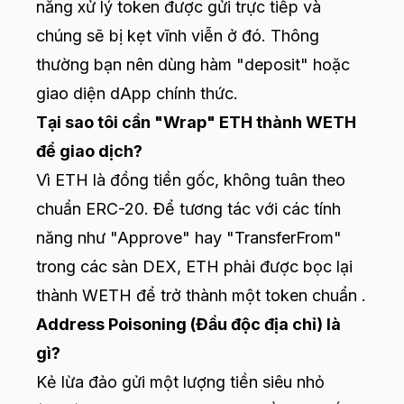
năng xử lý token được gửi trực tiếp và
chúng sẽ bị kẹt vĩnh viễn ở đó. Thông
thường bạn nên dùng hàm "deposit" hoặc
giao diện dApp chính thức.
Tại sao tôi cần "Wrap" ETH thành WETH
để giao dịch?
Vì ETH là đồng tiền gốc, không tuân theo
chuẩn ERC-20. Để tương tác với các tính
năng như "Approve" hay "TransferFrom"
trong các sàn DEX, ETH phải được bọc lại
thành WETH để trở thành một token chuẩn .
Address Poisoning (Đầu độc địa chỉ) là
gì?
Kẻ lừa đảo gửi một lượng tiền siêu nhỏ