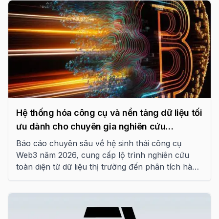
Hệ thống hóa công cụ và nền tảng dữ liệu tối
ưu dành cho chuyên gia nghiên cứu
Blockchain năm 2026
Báo cáo chuyên sâu về hệ sinh thái công cụ
Web3 năm 2026, cung cấp lộ trình nghiên cứu
toàn diện từ dữ liệu thị trường đến phân tích hành
vi on-chain và rủi ro kỹ thuật.