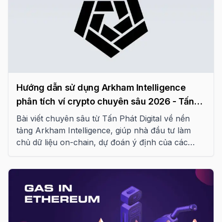
Hướng dẫn sử dụng Arkham Intelligence
phân tích ví crypto chuyên sâu 2026 - Tấn
Phát Digital
Bài viết chuyên sâu từ Tấn Phát Digital về nền
tảng Arkham Intelligence, giúp nhà đầu tư làm
chủ dữ liệu on-chain, dự đoán ý định của các
thực thể lớn và tối ưu hóa chiến lược giao dịch
trong kỷ nguyên trí tuệ blockchain năm 2026.