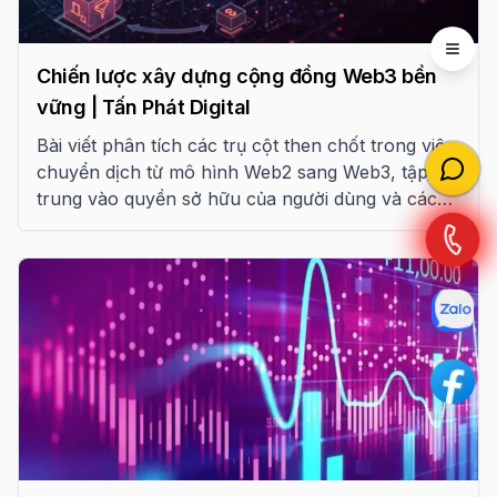
Open 
Chiến lược xây dựng cộng đồng Web3 bền
vững | Tấn Phát Digital
Bài viết phân tích các trụ cột then chốt trong việc
chuyển dịch từ mô hình Web2 sang Web3, tập
trung vào quyền sở hữu của người dùng và các
chiến lược thực thi thực tế để xây dựng cộng
đồng trung thành trong kỷ nguyên mới.