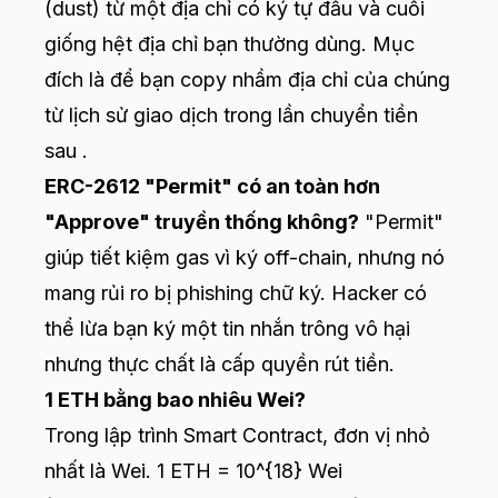
(dust) từ một địa chỉ có ký tự đầu và cuối
giống hệt địa chỉ bạn thường dùng. Mục
đích là để bạn copy nhầm địa chỉ của chúng
từ lịch sử giao dịch trong lần chuyển tiền
sau .
ERC-2612 "Permit" có an toàn hơn
"Approve" truyền thống không?
"Permit"
giúp tiết kiệm gas vì ký off-chain, nhưng nó
mang rủi ro bị phishing chữ ký. Hacker có
thể lừa bạn ký một tin nhắn trông vô hại
nhưng thực chất là cấp quyền rút tiền.
1 ETH bằng bao nhiêu Wei?
Trong lập trình Smart Contract, đơn vị nhỏ
nhất là Wei. 1 ETH = 10^{18} Wei