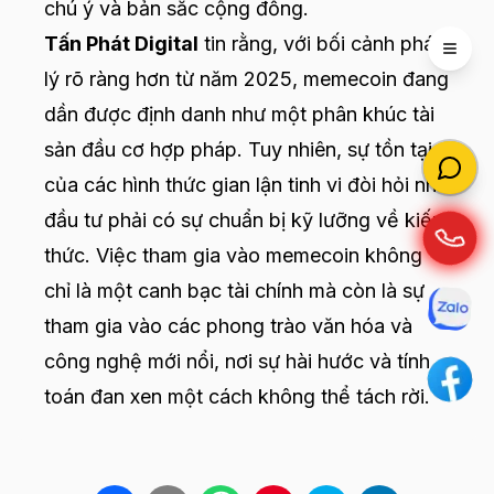
chú ý và bản sắc cộng đồng.
Tấn Phát Digital
tin rằng, với bối cảnh pháp
Open 
lý rõ ràng hơn từ năm 2025, memecoin đang
dần được định danh như một phân khúc tài
sản đầu cơ hợp pháp. Tuy nhiên, sự tồn tại
của các hình thức gian lận tinh vi đòi hỏi nhà
đầu tư phải có sự chuẩn bị kỹ lưỡng về kiến
thức. Việc tham gia vào memecoin không
chỉ là một canh bạc tài chính mà còn là sự
tham gia vào các phong trào văn hóa và
công nghệ mới nổi, nơi sự hài hước và tính
toán đan xen một cách không thể tách rời.