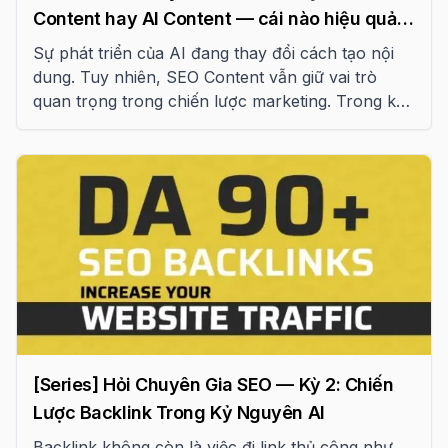
Content hay AI Content — cái nào hiệu quả
2026
Sự phát triển của AI đang thay đổi cách tạo nội
dung. Tuy nhiên, SEO Content vẫn giữ vai trò
quan trọng trong chiến lược marketing. Trong kỳ
3 của series “Hỏi chuyên gia”, chúng tôi phân tích
sự khác biệt và hiệu quả của hai loại nội dung này.
[Series] Hỏi Chuyên Gia SEO — Kỳ 2: Chiến
Lược Backlink Trong Kỷ Nguyên AI
Backlink không còn là việc đi link thủ công như