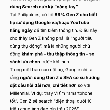
dùng Search cực kỳ “nặng tay”
.
Tại Philippines, có tới
89% Gen Z cho biết
họ sử dụng Google và/hoặc YouTube
hằng ngày
để tìm kiếm thông tin. Điều này
cho thấy Gen Z không phải là “người tiêu
dùng thụ động”, mà là những người chủ
động
khám phá – thu thập thông tin – so
sánh lựa chọn
trước khi mua.
Trong một báo cáo nội bộ, Google chỉ ra
rằng
người dùng Gen Z ở SEA có xu hướng
đặt câu hỏi dài hơn, chi tiết hơn
so với
Millennial. Ví dụ: thay vì tìm “smartphone
tốt”, Gen Z sẽ search “điện thoại dưới 10
triệu chụp ảnh đẹp pin trâu 2025”.