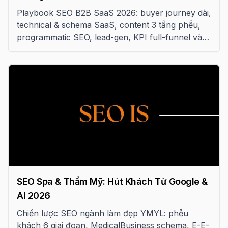
Playbook SEO B2B SaaS 2026: buyer journey dài,
technical & schema SaaS, content 3 tầng phễu,
programmatic SEO, lead-gen, KPI full-funnel và
lộ trình 18 tháng giảm CAC
SEO Spa & Thẩm Mỹ: Hút Khách Từ Google &
AI 2026
Chiến lược SEO ngành làm đẹp YMYL: phễu
khách 6 giai đoạn, MedicalBusiness schema, E-E-