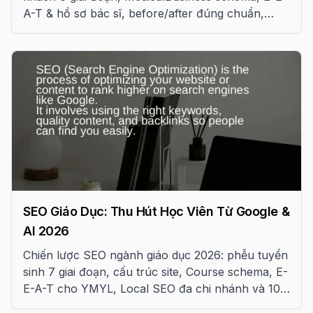
A-T & hồ sơ bác sĩ, before/after đúng chuẩn,
Local SEO và tuân thủ pháp luật y tế VN.
SEO Giáo Dục: Thu Hút Học Viên Từ Google &
AI 2026
Chiến lược SEO ngành giáo dục 2026: phễu tuyển
sinh 7 giai đoạn, cấu trúc site, Course schema, E-
E-A-T cho YMYL, Local SEO đa chi nhánh và 10
sai lầm cần tránh.