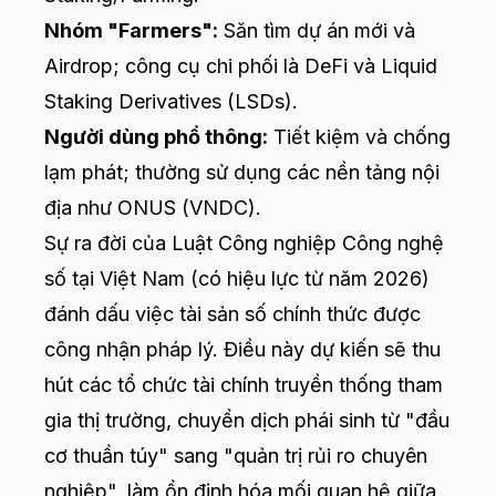
Nhóm "Farmers":
Săn tìm dự án mới và
Airdrop; công cụ chi phối là DeFi và Liquid
Staking Derivatives (LSDs).
Người dùng phổ thông:
Tiết kiệm và chống
lạm phát; thường sử dụng các nền tảng nội
địa như ONUS (VNDC).
Sự ra đời của Luật Công nghiệp Công nghệ
số tại Việt Nam (có hiệu lực từ năm 2026)
đánh dấu việc tài sản số chính thức được
công nhận pháp lý. Điều này dự kiến sẽ thu
hút các tổ chức tài chính truyền thống tham
gia thị trường, chuyển dịch phái sinh từ "đầu
cơ thuần túy" sang "quản trị rủi ro chuyên
nghiệp", làm ổn định hóa mối quan hệ giữa