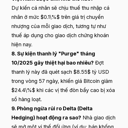
Dự kiến cá nhân sẽ chịu thuế thu nhập cá
nhân ở mức $0.1\%$ trên giá trị chuyển
nhượng của mỗi giao dịch, tương tự như
thuế áp dụng cho giao dịch chứng khoán
hiện nay.
8. Sự kiện thanh lý "Purge" tháng
10/2025 gây thiệt hại bao nhiêu?
Đợt
thanh lý này đã quét sạch $8.55$ tỷ USD
trong vòng 57 ngày, khiến giá Bitcoin giảm
$24.4\%$ khi các vị thế đòn bẩy cao bị xóa
sổ hàng loạt.
9. Phòng ngừa rủi ro Delta (Delta
Hedging) hoạt động ra sao?
Nhà giao dịch
sẽ mở một vị thế đối ứng (ví dụ: bán khống