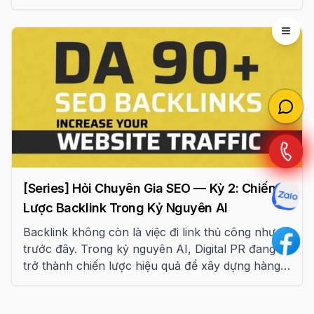
3 của series “Hỏi chuyên gia”, chúng tôi phân tích
sự khác biệt và hiệu quả của hai loại nội dung này.
Open 
[Series] Hỏi Chuyên Gia SEO — Kỳ 2: Chiến
Lược Backlink Trong Kỷ Nguyên AI
Backlink không còn là việc đi link thủ công như
trước đây. Trong kỷ nguyên AI, Digital PR đang
trở thành chiến lược hiệu quả để xây dựng hàng
trăm liên kết tự nhiên. Bài viết này chia sẻ góc
nhìn chuyên gia về cách triển khai.