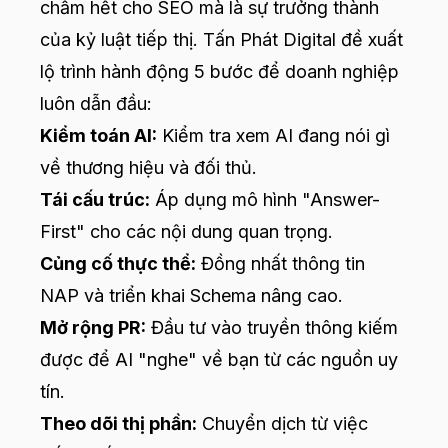
chấm hết cho SEO mà là sự trưởng thành
của kỷ luật tiếp thị.
Tấn Phát Digital
đề xuất
lộ trình hành động 5 bước để doanh nghiệp
luôn dẫn đầu:
Kiểm toán AI:
Kiểm tra xem AI đang nói gì
về thương hiệu và đối thủ.
Tái cấu trúc:
Áp dụng mô hình "Answer-
First" cho các nội dung quan trọng.
Củng cố thực thể:
Đồng nhất thông tin
NAP và triển khai Schema nâng cao.
Mở rộng PR:
Đầu tư vào truyền thông kiếm
được để AI "nghe" về bạn từ các nguồn uy
tín.
Theo dõi thị phần:
Chuyển dịch từ việc