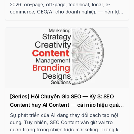
2026: on-page, off-page, technical, local, e-
commerce, GEO/AI cho doanh nghiệp — nên tự
làm hay thuê dịch vụ?
[Series] Hỏi Chuyên Gia SEO — Kỳ 3: SEO
Content hay AI Content — cái nào hiệu quả
2026
Sự phát triển của AI đang thay đổi cách tạo nội
dung. Tuy nhiên, SEO Content vẫn giữ vai trò
quan trọng trong chiến lược marketing. Trong kỳ