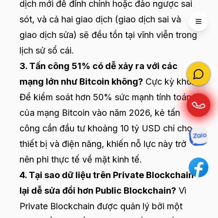
dịch mới để đính chính hoặc đảo ngược sai
sót, và cả hai giao dịch (giao dịch sai và
Open 
giao dịch sửa) sẽ đều tồn tại vĩnh viễn trong
lịch sử sổ cái.
3. Tấn công 51% có dễ xảy ra với các
mạng lớn như Bitcoin không?
Cực kỳ khó.
Để kiểm soát hơn 50% sức mạnh tính toán
của mạng Bitcoin vào năm 2026, kẻ tấn
công cần đầu tư khoảng 10 tỷ USD chỉ cho
thiết bị và điện năng, khiến nỗ lực này trở
nên phi thực tế về mặt kinh tế.
4. Tại sao dữ liệu trên Private Blockchain
lại dễ sửa đổi hơn Public Blockchain?
Vì
Private Blockchain được quản lý bởi một