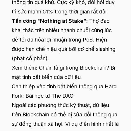
thông tin quá khứ. Cực kỳ khó, đòi hỏi duy
trì sức mạnh 51% trong thời gian rất dài.
Tấn công "Nothing at Stake":
Thợ đào
khai thác trên nhiều nhánh chuỗi cùng lúc
để tối đa hóa lợi nhuận trong PoS. Hiện
được hạn chế hiệu quả bởi cơ chế slashing
(phạt cổ phần).
Xem thêm:
Chain là gì trong Blockchain? Bí
mật tính bất biến của dữ liệu
Can thiệp vào tính bất biến thông qua Hard
Fork: Bài học từ The DAO
Ngoài các phương thức kỹ thuật, dữ liệu
trên Blockchain có thể bị sửa đổi thông qua
sự đồng thuận xã hội. Ví dụ điển hình nhất là