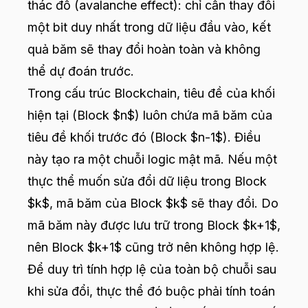
thác đổ (avalanche effect): chỉ cần thay đổi
một bit duy nhất trong dữ liệu đầu vào, kết
quả băm sẽ thay đổi hoàn toàn và không
thể dự đoán trước.
Trong cấu trúc Blockchain, tiêu đề của khối
hiện tại (Block $n$) luôn chứa mã băm của
tiêu đề khối trước đó (Block $n-1$). Điều
này tạo ra một chuỗi logic mật mã. Nếu một
thực thể muốn sửa đổi dữ liệu trong Block
$k$, mã băm của Block $k$ sẽ thay đổi. Do
mã băm này được lưu trữ trong Block $k+1$,
nên Block $k+1$ cũng trở nên không hợp lệ.
Để duy trì tính hợp lệ của toàn bộ chuỗi sau
khi sửa đổi, thực thể đó buộc phải tính toán