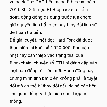
vụ hack The DAO trên mạng Ethereum năm
2016. Khi 3,6 triệu ETH bị hacker chiếm
đoạt, cộng đồng đã đứng trước lựa chọn:
giữ nguyên tính bất biến hay thay đổi lịch sử
để hoàn trả tiền.
Để giải quyết, một đợt Hard Fork đã được
thực hiện tại khối số 1.920.000. Bản cập
nhật này can thiệp vào trạng thái của
Blockchain, chuyển số ETH bị đánh cắp vào
một hợp đồng rút tiền mới. Hành động này
chứng minh tính bất biến không phải là tuyệt
đối mà có thể bị thay đổi nếu đa số các bên
liên quan đồng ý thực hiện can thiệp hệ
thống.