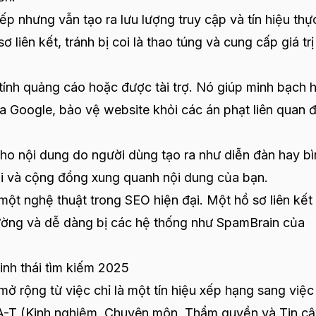
ếp nhưng vẫn tạo ra lưu lượng truy cập và tín hiệu thự
 liên kết, tránh bị coi là thao túng và cung cấp giá trị
tính quảng cáo hoặc được tài trợ. Nó giúp minh bạch 
a Google, bảo vệ website khỏi các án phạt liên quan 
o nội dung do người dùng tạo ra như diễn đàn hay bì
ội và cộng đồng xung quanh nội dung của bạn.
một nghệ thuật trong SEO hiện đại. Một hồ sơ liên kết 
thường và dễ dàng bị các hệ thống như SpamBrain của
sinh thái tìm kiếm 2025
ở rộng từ việc chỉ là một tín hiệu xếp hạng sang việc 
A-T (Kinh nghiệm, Chuyên môn, Thẩm quyền và Tin cậ