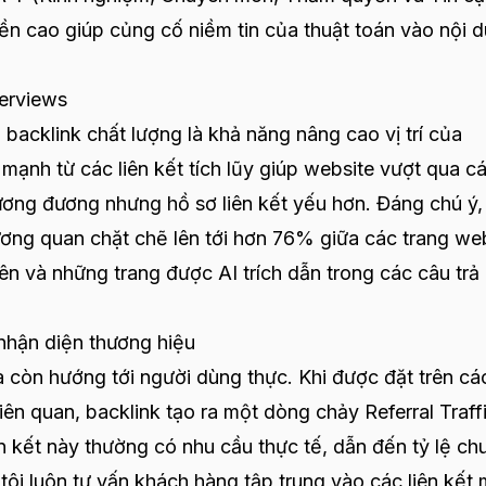
ền cao giúp củng cố niềm tin của thuật toán vào nội 
verviews
a backlink chất lượng là khả năng nâng cao vị trí của
mạnh từ các liên kết tích lũy giúp website vượt qua c
tương đương nhưng hồ sơ liên kết yếu hơn. Đáng chú ý,
ương quan chặt chẽ lên tới hơn 76% giữa các trang we
ên và những trang được AI trích dẫn trong các câu trả 
 nhận diện thương hiệu
 còn hướng tới người dùng thực. Khi được đặt trên cá
iên quan, backlink tạo ra một dòng chảy Referral Traff
n kết này thường có nhu cầu thực tế, dẫn đến tỷ lệ ch
 tôi luôn tư vấn khách hàng tập trung vào các liên kết