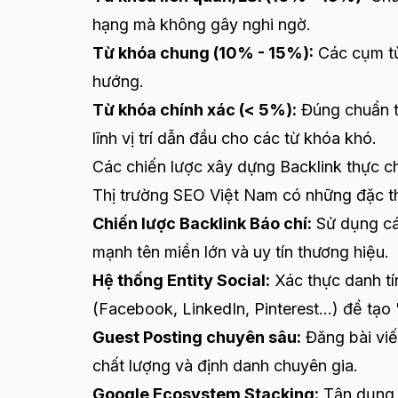
hạng mà không gây nghi ngờ.
Từ khóa chung (10% - 15%):
Các cụm từ
hướng.
Từ khóa chính xác (< 5%):
Đúng chuẩn t
lĩnh vị trí dẫn đầu cho các từ khóa khó.
Các chiến lược xây dựng Backlink thực ch
Thị trường SEO Việt Nam có những đặc thù
Chiến lược Backlink Báo chí:
Sử dụng các
mạnh tên miền lớn và uy tín thương hiệu.
Hệ thống Entity Social:
Xác thực danh tí
(Facebook, LinkedIn, Pinterest...) để tạo 
Guest Posting chuyên sâu:
Đăng bài viế
chất lượng và định danh chuyên gia.
Google Ecosystem Stacking:
Tận dụng 