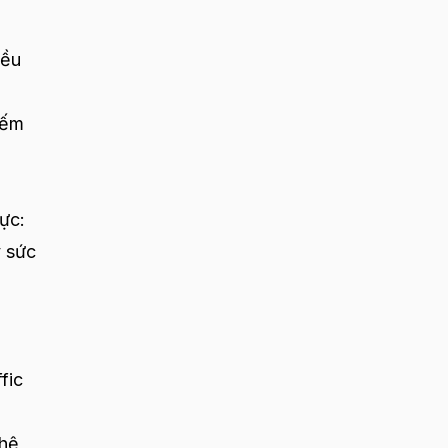
iều
iếm
ực:
y sức
fic
 hệ