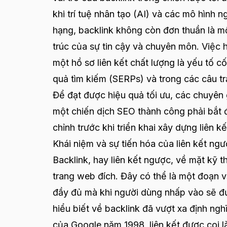
khi trí tuệ nhân tạo (AI) và các mô hình 
hạng, backlink không còn đơn thuần là mộ
trúc của sự tin cậy và chuyên môn. Việc 
một hồ sơ liên kết chất lượng là yếu tố cố
quả tìm kiếm (SERPs) và trong các câu trả
Để đạt được hiệu quả tối ưu, các chuyên 
một chiến dịch SEO thành công phải bắt 
chỉnh trước khi triển khai xây dựng liên k
Khái niệm và sự tiến hóa của liên kết ng
Backlink, hay liên kết ngược, về mặt kỹ t
trang web đích. Đây có thể là một đoạn 
đầy đủ mà khi người dùng nhấp vào sẽ đư
hiểu biết về backlink đã vượt xa định ng
của Google năm 1998, liên kết được coi l