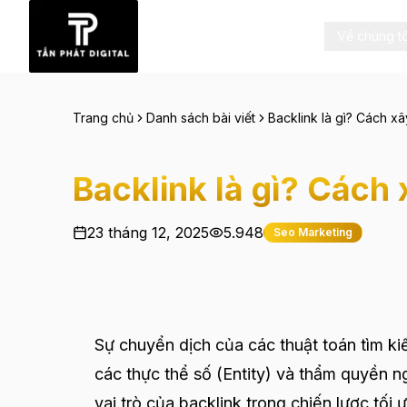
Về chúng tô
Trang chủ
Danh sách bài viết
Backlink là gì? Cách x
Backlink là gì? Cách
23 tháng 12, 2025
5.948
Seo Marketing
Sự chuyển dịch của các thuật toán tìm kiế
các thực thể số (Entity) và thẩm quyền n
vai trò của backlink trong chiến lược tố