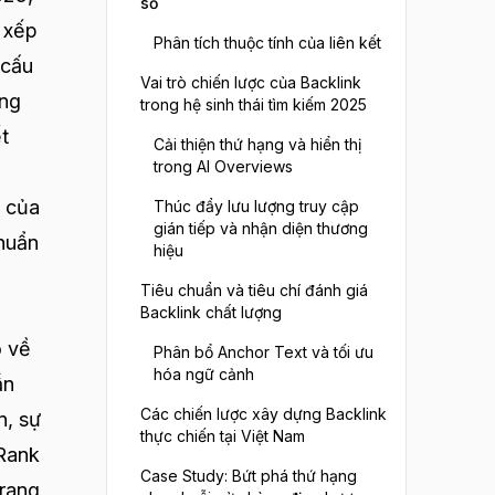
số
h xếp
Phân tích thuộc tính của liên kết
 cấu
Vai trò chiến lược của Backlink
ựng
trong hệ sinh thái tìm kiếm 2025
t
Cải thiện thứ hạng và hiển thị
trong AI Overviews
 của
Thúc đẩy lưu lượng truy cập
gián tiếp và nhận diện thương
chuẩn
hiệu
Tiêu chuẩn và tiêu chí đánh giá
Backlink chất lượng
ỏ về
Phân bổ Anchor Text và tối ưu
hóa ngữ cảnh
ẫn
Các chiến lược xây dựng Backlink
n, sự
thực chiến tại Việt Nam
eRank
Case Study: Bứt phá thứ hạng
trang