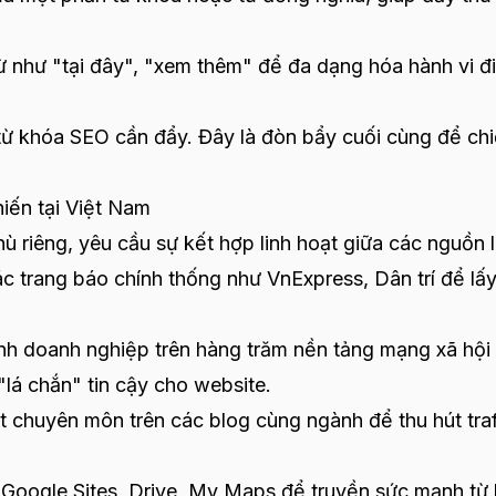
 như "tại đây", "xem thêm" để đa dạng hóa hành vi đ
ừ khóa SEO cần đẩy. Đây là đòn bẩy cuối cùng để ch
iến tại Việt Nam
 riêng, yêu cầu sự kết hợp linh hoạt giữa các nguồn l
 trang báo chính thống như VnExpress, Dân trí để lấ
nh doanh nghiệp trên hàng trăm nền tảng mạng xã hội
"lá chắn" tin cậy cho website.
t chuyên môn trên các blog cùng ngành để thu hút traf
Google Sites, Drive, My Maps để truyền sức mạnh từ