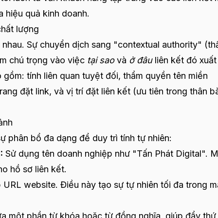
óa hiệu quả kinh doanh.
chất lượng
ư nhau. Sự chuyển dịch sang "contextual authority" (t
ếm chú trọng vào việc
tại sao
và
ở đâu
liên kết đó xuất
o gồm: tính liên quan tuyệt đối, thẩm quyền tên miền
ng đặt link, và vị trí đặt liên kết (ưu tiên trong thân b
ảnh
sự phân bổ đa dạng để duy trì tính tự nhiên:
:
Sử dụng tên doanh nghiệp như "Tấn Phát Digital". 
o hồ sơ liên kết.
 URL website. Điều này tạo sự tự nhiên tối đa trong m
 một phần từ khóa hoặc từ đồng nghĩa, giúp đẩy thứ