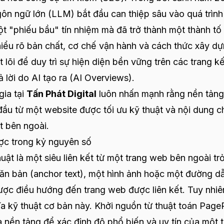
ngôn ngữ lớn (LLM) bắt đầu can thiệp sâu vào quá trìn
t "phiếu bầu" tín nhiệm mà đã trở thành một thành tố
hiểu rõ bản chất, cơ chế vận hành và cách thức xây d
t lõi để duy trì sự hiện diện bền vững trên các trang kế
 lời do AI tạo ra (AI Overviews).
gia tại
Tấn Phát Digital
luôn nhấn mạnh rằng nền tảng
đầu từ một website được tối ưu kỹ thuật và nội dung 
ết bên ngoài.
ược trong kỷ nguyên số
huật là một siêu liên kết từ một trang web bên ngoài tr
văn bản (anchor text), một hình ảnh hoặc một đường d
ợc điều hướng đến trang web được liên kết. Tuy nhiê
hĩa kỹ thuật cơ bản này. Khởi nguồn từ thuật toán Pag
à nền tảng để xác định độ phổ biến và uy tín của một 