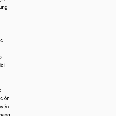
dung
ác
b
lời
c
ic ổn
uyển
 mang