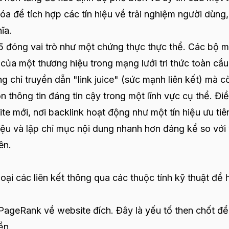
óa để tích hợp các tín hiệu về trải nghiệm người dùng,
ĩa.
5 đóng vai trò như một chứng thực thực thể. Các bộ 
 của một thương hiệu trong mạng lưới tri thức toàn cầu
ng chỉ truyền dẫn "link juice" (sức mạnh liên kết) mà c
 thông tin đáng tin cậy trong một lĩnh vực cụ thể. Đi
te mới, nơi backlink hoạt động như một tín hiệu ưu tiê
liệu và lập chỉ mục nội dung nhanh hơn đáng kể so với
ên.
ại các liên kết thông qua các thuộc tính kỹ thuật để 
 PageRank về website đích. Đây là yếu tố then chốt đ
ền.