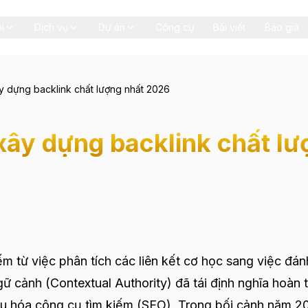
i
Dịch vụ
Dự án
Công cụ
Bài viết
Báo giá
ây dựng backlink chất lượng nhất 2026
 xây dựng backlink chất l
m từ việc phân tích các liên kết cơ học sang việc đán
gữ cảnh (Contextual Authority) đã tái định nghĩa hoàn 
i ưu hóa công cụ tìm kiếm (SEO). Trong bối cảnh năm 2