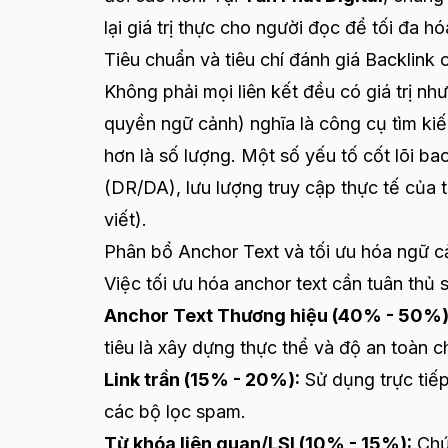
lại giá trị thực cho người đọc để tối đa h
Tiêu chuẩn và tiêu chí đánh giá Backlink 
Không phải mọi liên kết đều có giá trị nh
quyền ngữ cảnh) nghĩa là công cụ tìm ki
hơn là số lượng. Một số yếu tố cốt lõi ba
(DR/DA), lưu lượng truy cập thực tế của tra
viết).
Phân bổ Anchor Text và tối ưu hóa ngữ c
Việc tối ưu hóa anchor text cần tuân thủ 
Anchor Text Thương hiệu (40% - 50%)
tiêu là xây dựng thực thể và độ an toàn ch
Link trần (15% - 20%):
Sử dụng trực tiếp
các bộ lọc spam.
Từ khóa liên quan/LSI (10% - 15%):
Chứa