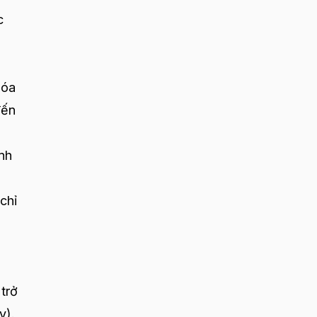
c
hóa
đến
nh
chỉ
trở
y).