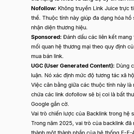
Nofollow:
Không truyền Link Juice trực ti
thể. Thuộc tính này giúp đa dạng hóa hồ sơ
nhận diện thương hiệu.
Sponsored:
Đánh dấu các liên kết mang 
mối quan hệ thương mại theo quy định củ
mua bán link.
UGC (User Generated Content):
Dùng ch
luận. Nó xác định mức độ tương tác xã h
Việc cân bằng giữa các thuộc tính này là 
chứa các link dofollow sẽ bị coi là bất 
Google gắn cờ.
Vai trò chiến lược của Backlink trong hệ 
Trong năm 2025, vai trò của backlink đã m
thành một thành phần của hệ thống E-E-