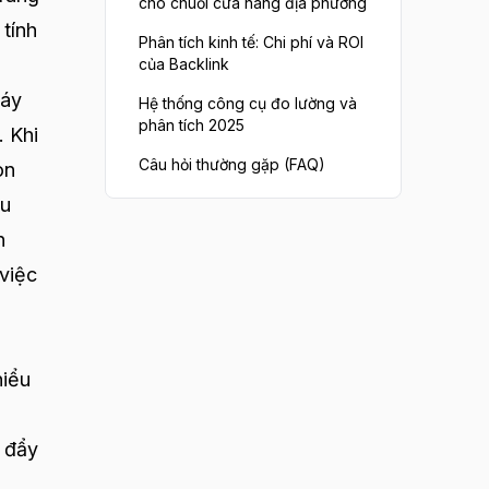
cho chuỗi cửa hàng địa phương
 tính
Phân tích kinh tế: Chi phí và ROI
của Backlink
máy
Hệ thống công cụ đo lường và
phân tích 2025
. Khi
Câu hỏi thường gặp (FAQ)
òn
ều
n
 việc
hiểu
ể đẩy