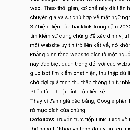
web. Theo thời gian, cơ chế này đã tiến h
chuyên gia và sự phù hợp về mặt ngữ ngh
Sự hiện diện của backlink trong năm 202
tìm kiếm sử dụng chúng để xác định vị trí
một website uy tín trỏ liên kết về, nó khô
khẳng định rằng website đích là một nguồn
này đặc biệt quan trọng đối với các websi
giúp bot tìm kiếm phát hiện, thu thập dữ 
chờ đợi quá trình thu thập thông tin tự nhi
Phân tích thuộc tính của liên kết
Thay vì đánh giá cào bằng, Google phân lo
rõ mục đích của chúng:
Dofollow:
Truyền trực tiếp Link Juice và
thứ hạng từ khóa và tăng độ uy tín tên mi