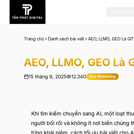
Về chúng tô
Trang chủ
Danh sách bài viết
AEO, LLMO, GEO Là Gì?
AEO, LLMO, GEO Là G
15 tháng 9, 2025
12.340
Seo Marketing
Khi tìm kiếm chuyển sang AI, một loạt th
người bối rối và không ít nơi biến chúng th
từng khái niệm, cách tối ưu bài viết cho A