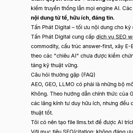
kiếm truyền thống lẫn mọi engine AI. Các
nội dung tử tế, hữu ích, đáng tin.
Tấn Phát Digital – tối ưu nội dung cho kỷ
Tấn Phát Digital cung cấp
dịch vụ SEO w
commodity, cấu trúc answer-first, xây E
theo các "chiêu AI" chưa được kiểm chứ
tảng kỹ thuật vững.
Câu hỏi thường gặp (FAQ)
AEO, GEO, LLMO có phải là những bộ mô
Không. Theo hướng dẫn chính thức của Go
các lăng kính tư duy hữu ích, nhưng đều 
thuật tốt.
Tôi có nên tạo file llms.txt để được AI tr
Với mục tiêu SEO/citation: không đáng ưu