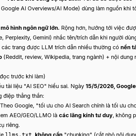
t Google AI Overviews/AI Mode) dùng làm nguồn khi t
 mô hình ngôn ngữ lớn.
Rộng hơn, hướng tới việc đư
 Perplexity, Gemini) nhắc tên/trích dẫn khi người dùn
y các trang được LLM trích dẫn nhiều thường có
nền t
b
(Reddit, review, Wikipedia, trang ngành) + nội dung 
đọc trước khi làm)
ều tài liệu "AI SEO" hiểu sai. Ngày
15/5/2026, Google
g điệp thẳng thắn:
Theo Google, "tối ưu cho AI Search chính là tối ưu cho
y xem AEO/GEO/LLMO là
các lăng kính tư duy
, không p
ụ riêng.
le
llms.txt
,
không cần
"chunking" (cắt nhỏ nội dun