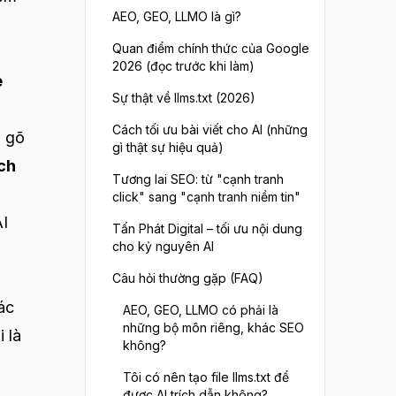
AEO, GEO, LLMO là gì?
Quan điểm chính thức của Google
2026 (đọc trước khi làm)
e
Sự thật về llms.txt (2026)
Cách tối ưu bài viết cho AI (những
ì gõ
gì thật sự hiệu quả)
ch
Tương lai SEO: từ "cạnh tranh
click" sang "cạnh tranh niềm tin"
AI
Tấn Phát Digital – tối ưu nội dung
cho kỷ nguyên AI
Câu hỏi thường gặp (FAQ)
ác
AEO, GEO, LLMO có phải là
những bộ môn riêng, khác SEO
 là
không?
Tôi có nên tạo file llms.txt để
được AI trích dẫn không?