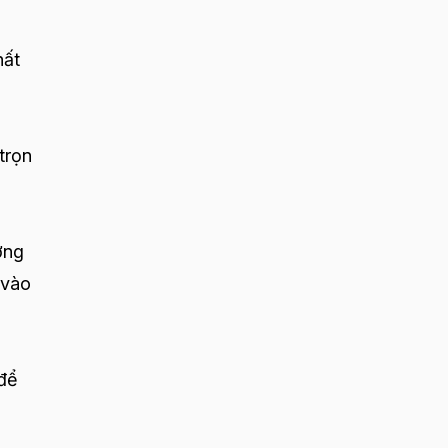
hất
trọn
ớng
 vào
 để