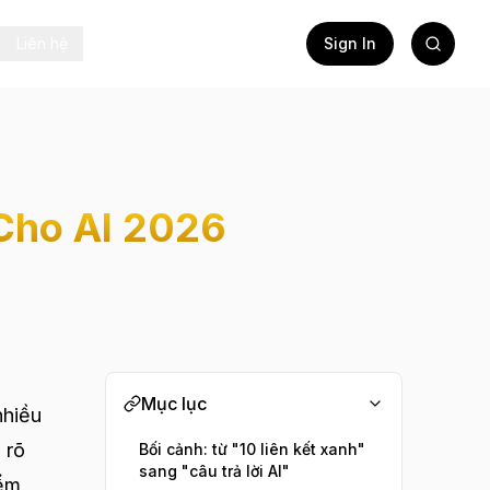
Liên hệ
Sign In
Cho AI 2026
Mục lục
nhiều
 rõ
Bối cảnh: từ "10 liên kết xanh"
sang "câu trả lời AI"
iểm