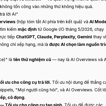
không tốn công vào những thứ không hiệu quả.
rả lời AI"
erviews
(hộp tóm tắt AI phía trên kết quả) và
AI Mod
m tìm kiếm
mặc định
từ Google I/O tháng 5/2026, chạy
rực tiếp
ChatGPT, Claude, Perplexity, Gemini
thay v
không chỉ xếp hạng, mà là
được AI chọn làm nguồn trí
ce)" là
tên thử nghiệm cũ
— nay là AI Overviews và 
 ưu cho công cụ trả lời.
Tối ưu nội dung để thắng c
nippets, "Mọi người cũng hỏi", và AI Overviews. Cốt lõi
tiếp, cô đọng
.
— Tối ưu cho công cụ tạo sinh.
Tối ưu để được các