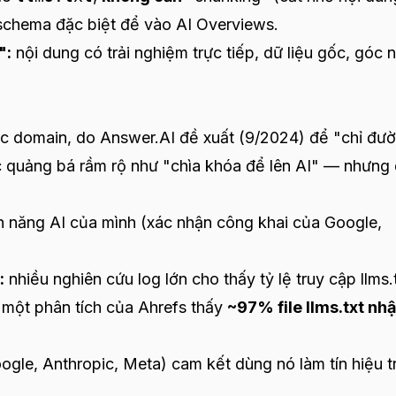
 schema đặc biệt để vào AI Overviews.
":
nội dung có trải nghiệm trực tiếp, dữ liệu gốc, góc n
ốc domain, do
Answer.AI
đề xuất (9/2024) để "chỉ đư
c quảng bá rầm rộ như "chìa khóa để lên AI" — nhưng
h năng AI của mình (xác nhận công khai của Google,
:
nhiều nghiên cứu log lớn cho thấy tỷ lệ truy cập llms.
 một phân tích của Ahrefs thấy
~97% file llms.txt nh
gle, Anthropic, Meta) cam kết dùng nó làm tín hiệu t