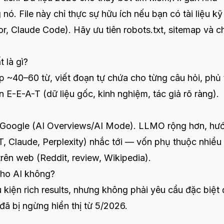
ó. File này chỉ thực sự hữu ích nếu bạn có tài liệu kỹ
sor, Claude Code). Hãy ưu tiên robots.txt, sitemap và c
 là gì?
ếp ~40–60 từ, viết đoạn tự chứa cho từng câu hỏi, phủ 
 E-E-A-T (dữ liệu gốc, kinh nghiệm, tác giả rõ ràng).
a Google (AI Overviews/AI Mode). LLMO rộng hơn, hư
 Claude, Perplexity) nhắc tới — vốn phụ thuộc nhiều
rên web (Reddit, review, Wikipedia).
cho AI không?
 kiện rich results, nhưng không phải yêu cầu đặc biệt
đã bị ngừng hiển thị từ 5/2026.