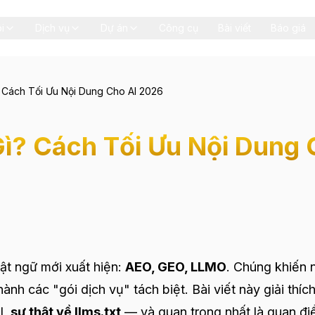
i
Dịch vụ
Dự án
Công cụ
Bài viết
Báo giá
 Cách Tối Ưu Nội Dung Cho AI 2026
ì? Cách Tối Ưu Nội Dung 
uật ngữ mới xuất hiện:
AEO, GEO, LLMO
. Chúng khiến 
ành các "gói dịch vụ" tách biệt. Bài viết này giải thích
I,
sự thật về llms.txt
— và quan trọng nhất là quan đ