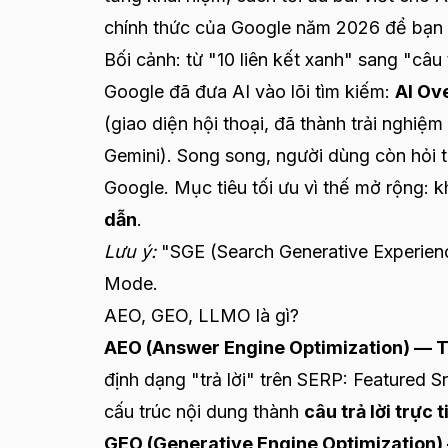
chính thức của Google năm 2026 để bạn 
Bối cảnh: từ "10 liên kết xanh" sang "câu t
Google đã đưa AI vào lõi tìm kiếm:
AI Ov
(giao diện hội thoại, đã thành trải nghiệ
Gemini). Song song, người dùng còn hỏi t
Google. Mục tiêu tối ưu vì thế mở rộng: 
dẫn
.
Lưu ý:
"SGE (Search Generative Experien
Mode.
AEO, GEO, LLMO là gì?
AEO (Answer Engine Optimization) — Tối
định dạng "trả lời" trên SERP: Featured S
cấu trúc nội dung thành
câu trả lời trực 
GEO (Generative Engine Optimization) 