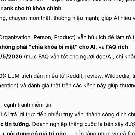
 rank cho từ khóa chính
.
àng, chuyên môn thật, thương hiệu mạnh; giúp AI hiểu v
rganization, Person, Product) vẫn hữu ích để làm rõ 
không phải "chìa khóa bí mật" cho AI
, và
FAQ rich
 7/5/2026
(mục FAQ vẫn tốt cho người đọc/AI, chỉ khô
O):
LLM trích dẫn nhiều từ Reddit, review, Wikipedia, 
ention) và đánh giá thật trên các kênh này giúp thươn
 "cạnh tranh niềm tin"
I trả lời trực tiếp nhiều truy vấn, thành công dịch c
c tin tưởng
. Doanh nghiệp thắng cuộc là bên xây đư
+ nội dung có giá trị gốc
— nền tảng phục vụ cả tìm