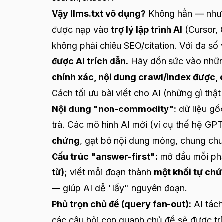
Vậy llms.txt vô dụng?
Không hẳn — nhưn
được nạp vào
trợ lý lập trình AI
(Cursor, 
không phải chiêu SEO/citation. Với đa s
được AI trích dẫn.
Hãy dồn sức vào những
chính xác, nội dung crawl/index được,
Cách tối ưu bài viết cho AI (những gì thật
Nội dung "non-commodity":
dữ liệu gốc
trà. Các mô hình AI mới (ví dụ thế hệ GP
chứng
, gạt bỏ nội dung mỏng, chung ch
Cấu trúc "answer-first":
mở đầu mỗi ph
từ)
; viết mỗi đoạn thành
một khối tự ch
— giúp AI dễ "lấy" nguyên đoạn.
Phủ trọn chủ đề (query fan-out):
AI tách
các câu hỏi con quanh chủ đề sẽ được tr