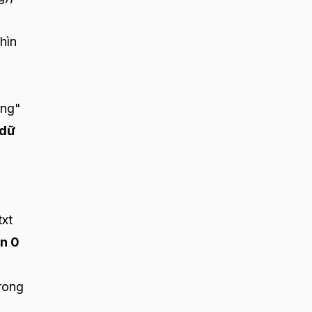
hìn
ờng"
dữ
txt
ận 0
rong