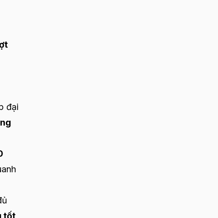
ợt
p đại
ằng
0
uanh
đủ
 tốt