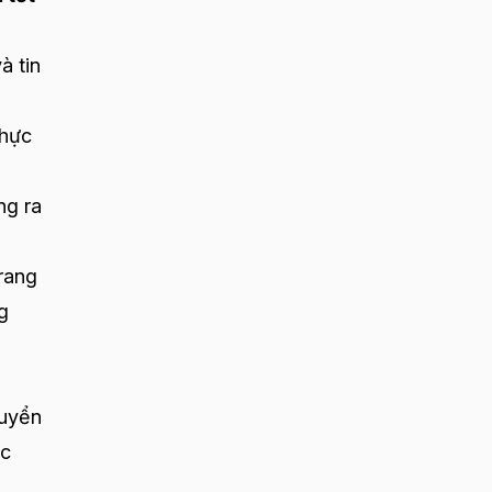
à tin
thực
ng ra
trang
g
huyển
ợc