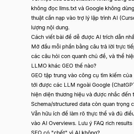
không đọc llms.txt và Google không dùng n
thuật cần nạp vào trợ lý lập trình AI (Cur
lượng nội dung.
Cách viết bài để dễ được AI trích dẫn nhất
Mở đầu mỗi phần bằng câu trả lời trực ti
các câu hỏi con quanh chủ đề, và thể hiện
LLMO khác GEO thế nào?
GEO tập trung vào công cụ tìm kiếm củ
tới được các LLM ngoài Google (ChatGPT,
hiện diện thương hiệu và được nhắc đến t
Schema/structured data còn quan trọng 
Vẫn hữu ích để làm rõ thực thể và đủ điều
vào AI Overviews. Lưu ý FAQ rich results 
SEO có "chết" vì AI không?