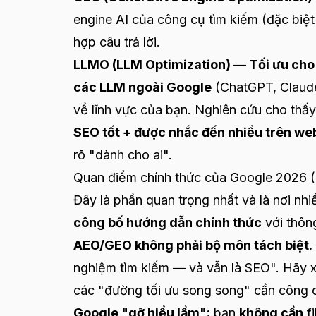
engine AI của công cụ tìm kiếm (đặc biệ
hợp câu trả lời.
LLMO (LLM Optimization) — Tối ưu cho
các LLM ngoài Google
(ChatGPT, Claude,
về lĩnh vực của bạn. Nghiên cứu cho thấ
SEO tốt + được nhắc đến nhiều trên we
rõ "dành cho ai".
Quan điểm chính thức của Google 2026 (
Đây là phần quan trọng nhất và là nơi nhi
công bố hướng dẫn chính thức
với thôn
AEO/GEO không phải bộ môn tách biệt.
nghiệm tìm kiếm — và vẫn là SEO". Hã
các "đường tối ưu song song" cần công c
Google "gỡ hiểu lầm":
bạn
không cần
fi