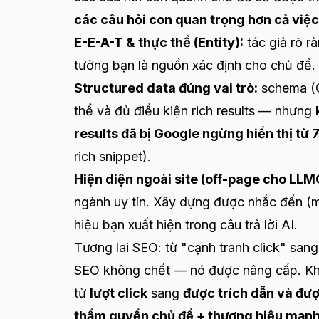
các câu hỏi con quan trọng hơn cả việc
E-E-A-T & thực thể (Entity):
tác giả rõ r
tưởng bạn là nguồn xác định cho chủ đề.
Structured data đúng vai trò:
schema (O
thể và đủ điều kiện rich results — nhưng
results đã bị Google ngừng hiển thị từ
rich snippet).
Hiện diện ngoài site (off-page cho LLM
ngành uy tín. Xây dựng được nhắc đến (m
hiệu bạn xuất hiện trong câu trả lời AI.
Tương lai SEO: từ "cạnh tranh click" sang
SEO không chết — nó được nâng cấp. Khi A
từ
lượt click
sang
được trích dẫn và đượ
thẩm quyền chủ đề + thương hiệu mạnh 