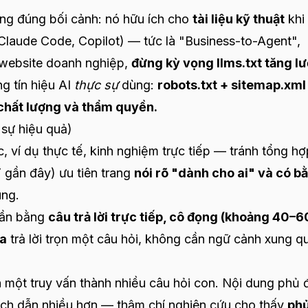
g đúng bối cảnh: nó hữu ích cho
tài liệu kỹ thuật
khi
Claude Code, Copilot) — tức là "Business-to-Agent",
ố website doanh nghiệp,
đừng kỳ vọng llms.txt tăng lư
 tín hiệu AI
thực sự
dùng:
robots.txt + sitemap.xml
 chất lượng và thẩm quyền.
 sự hiệu quả)
, ví dụ thực tế, kinh nghiệm trực tiếp — tránh tổng hợ
T gần đây) ưu tiên trang
nói rõ "dành cho ai" và có b
ung.
ần bằng
câu trả lời trực tiếp, cô đọng (khoảng 40–6
ứa
trả lời trọn một câu hỏi, không cần ngữ cảnh xung q
 một truy vấn thành nhiều câu hỏi con. Nội dung phủ 
ích dẫn nhiều hơn — thậm chí nghiên cứu cho thấy
phủ