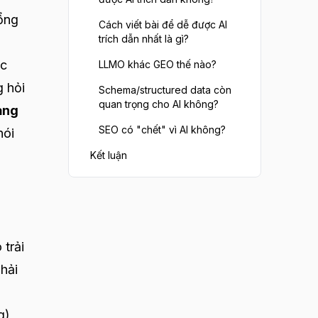
ổng
Cách viết bài để dễ được AI
trích dẫn nhất là gì?
ợc
LLMO khác GEO thế nào?
g hỏi
Schema/structured data còn
quan trọng cho AI không?
ảng
SEO có "chết" vì AI không?
nói
Kết luận
 trải
hải
g),