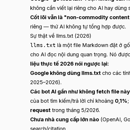
không cần viết lại riêng cho AI hay dùng
Cốt lõi vẫn là "non-commodity content
riêng — thứ AI không tự tổng hợp được.
Sự thật về llms.txt (2026)
llms.txt
là một file Markdown đặt ở g
cho AI đọc nội dung quan trọng. Nó đượ
liệu thực tế 2026 nói ngược lại:
Google không dùng llms.txt
cho các tín
2025–2026).
Các bot AI gần như không fetch file này
của bot tìm kiếm/trả lời chỉ khoảng
0,1%
;
request
trong tháng 5/2026.
Chưa nhà cung cấp lớn nào
(OpenAI, Goo
search/citation.