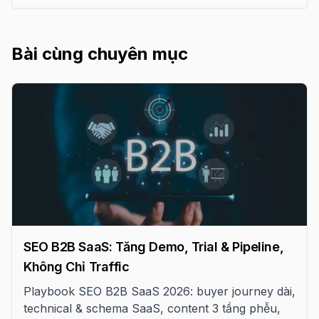
trăm liên kết tự nhiên. Bài viết này chia sẻ góc
nhìn chuyên gia về cách triển khai.
Bài cùng chuyên mục
SEO B2B SaaS: Tăng Demo, Trial & Pipeline,
Không Chỉ Traffic
Playbook SEO B2B SaaS 2026: buyer journey dài,
technical & schema SaaS, content 3 tầng phễu,