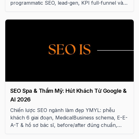
programmatic SEO, lead-gen, KPI full-funnel và
lộ trình 18 tháng giảm CAC
SEO Spa & Thẩm Mỹ: Hút Khách Từ Google &
AI 2026
Chiến lược SEO ngành làm đẹp YMYL: phễu
khách 6 giai đoạn, MedicalBusiness schema, E-E-
A-T & hồ sơ bác sĩ, before/after đúng chuẩn,
Local SEO và tuân thủ pháp luật y tế VN.