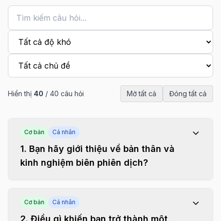
Hiển thị
40
/
40
câu hỏi
Mở tất cả
Đóng tất cả
Cơ bản
Cá nhân
1
.
Bạn hãy giới thiệu về bản thân và
kinh nghiệm biên phiên dịch?
Cơ bản
Cá nhân
2
.
Điều gì khiến bạn trở thành một