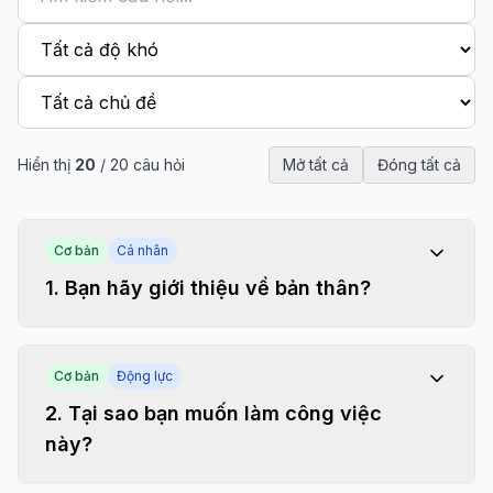
Hiển thị
20
/
20
câu hỏi
Mở tất cả
Đóng tất cả
Cơ bản
Cá nhân
1
.
Bạn hãy giới thiệu về bản thân?
Cơ bản
Động lực
2
.
Tại sao bạn muốn làm công việc
này?