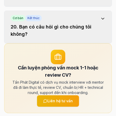
Cơ bản
Kết thúc
20
.
Bạn có câu hỏi gì cho chúng tôi
không?
Cần luyện phỏng vấn mock 1-1 hoặc
review CV?
Tấn Phát Digital có dịch vụ mock interview với mentor
đã đi làm thực tế, review CV, chuẩn bị HR + technical
round, support đến khi onboarding.
Liên hệ tư vấn