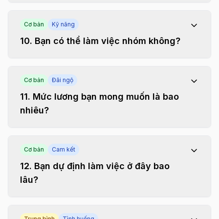
Cơ bản
Kỹ năng
10
.
Bạn có thể làm việc nhóm không?
Cơ bản
Đãi ngộ
11
.
Mức lương bạn mong muốn là bao
nhiêu?
Cơ bản
Cam kết
12
.
Bạn dự định làm việc ở đây bao
lâu?
Trung bình
Tình huống