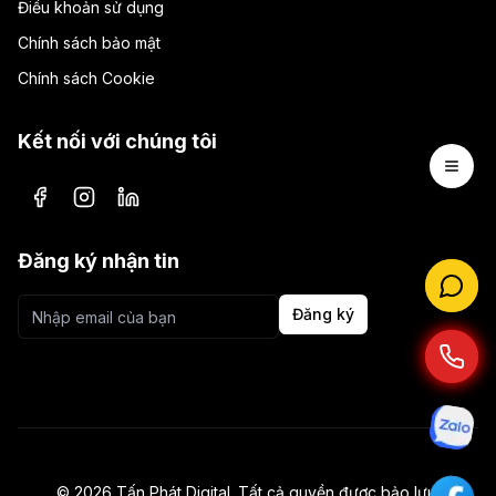
Điều khoản sử dụng
Chính sách bảo mật
Chính sách Cookie
Kết nối với chúng tôi
Open 
Facebook
Instagram
LinkedIn
Đăng ký nhận tin
Đăng ký
©
2026
Tấn Phát Digital. Tất cả quyền được bảo lưu.