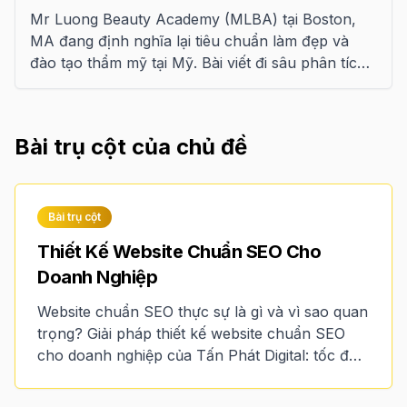
Mr Luong Beauty Academy (MLBA) tại Boston,
MA đang định nghĩa lại tiêu chuẩn làm đẹp và
đào tạo thẩm mỹ tại Mỹ. Bài viết đi sâu phân tích
mô hình kinh doanh thành công: kết hợp tay
nghề Master, sự minh bạch trên website và chiến
lược Digital Marketing được tối ưu hóa cho thị
Bài trụ cột của chủ đề
trường quốc tế. Khám phá cách MLBA giúp học
viên Việt Nam chinh phục thị trường làm đẹp
khắc nghiệt nhất thế giới.
Bài trụ cột
Thiết Kế Website Chuẩn SEO Cho
Doanh Nghiệp
Website chuẩn SEO thực sự là gì và vì sao quan
trọng? Giải pháp thiết kế website chuẩn SEO
cho doanh nghiệp của Tấn Phát Digital: tốc độ,
Core Web Vitals, sẵn sàng AI