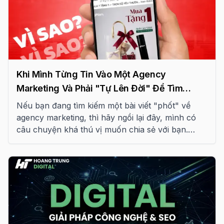
Khi Mình Từng Tin Vào Một Agency
Marketing Và Phải "Tự Lên Đời" Để Tìm
Đúng Người Đúng Việc
Nếu bạn đang tìm kiếm một bài viết "phốt" về
agency marketing, thì hãy ngồi lại đây, mình có
câu chuyện khá thú vị muốn chia sẻ với bạn.
Cũng chẳng phải gì quá phức tạp, chỉ là câu
chuyện về một thời gian dài thất vọng cho đến khi
tìm ra chân ái.