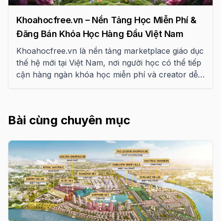
Khoahocfree.vn – Nền Tảng Học Miễn Phí &
Đăng Bán Khóa Học Hàng Đầu Việt Nam
Khoahocfree.vn là nền tảng marketplace giáo dục
thế hệ mới tại Việt Nam, nơi người học có thể tiếp
cận hàng ngàn khóa học miễn phí và creator dễ
dàng kiếm tiền từ tri thức, bán tài liệu số và xây
dựng thương hiệu cá nhân với profile subdomain
riêng.
Bài cùng chuyên mục