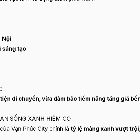
 Nội
i sáng tạo
c
n tiện di chuyển, vừa đảm bảo tiềm năng tăng giá bề
GIAN SỐNG XANH HIẾM CÓ
 của Vạn Phúc City chính là
tỷ lệ mảng xanh vượt trội