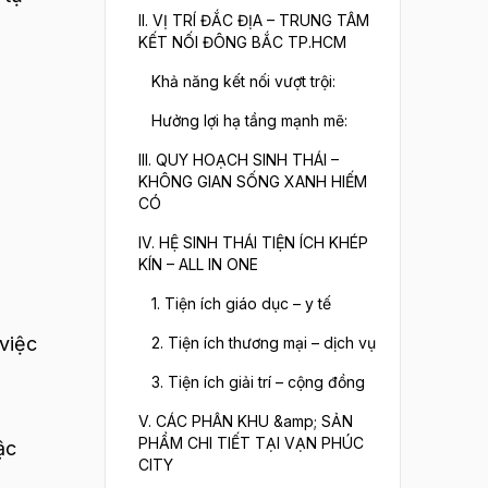
II. VỊ TRÍ ĐẮC ĐỊA – TRUNG TÂM
KẾT NỐI ĐÔNG BẮC TP.HCM
Khả năng kết nối vượt trội:
Hưởng lợi hạ tầng mạnh mẽ:
III. QUY HOẠCH SINH THÁI –
KHÔNG GIAN SỐNG XANH HIẾM
CÓ
IV. HỆ SINH THÁI TIỆN ÍCH KHÉP
KÍN – ALL IN ONE
1. Tiện ích giáo dục – y tế
 việc
2. Tiện ích thương mại – dịch vụ
3. Tiện ích giải trí – cộng đồng
V. CÁC PHÂN KHU &amp; SẢN
PHẨM CHI TIẾT TẠI VẠN PHÚC
ậc
CITY