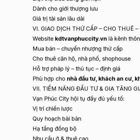
Dành cho giới thượng lưu
Giá trị tài sản lâu dài
VI. GIAO DỊCH THỨ CẤP – CHO THUÊ 
Website
kdtvanphuccity.vn
là kênh thôn
Mua bán – chuyển nhượng thứ cấp
Cho thuê căn hộ, nhà phố, shophouse
Hỗ trợ pháp lý – thủ tục – định giá
Phù hợp cho
nhà đầu tư, khách an cư, k
VII. TIỀM NĂNG ĐẦU TƯ & GIA TĂNG GI
Vạn Phúc City hội tụ đầy đủ yếu tố:
Vị trí chiến lược
Quy hoạch bài bản
Hạ tầng đồng bộ
Nhu cầu ở & thuê cao