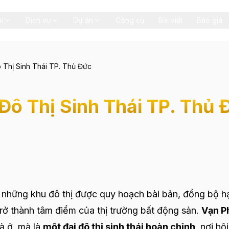
i
Dịch vụ
Dự án
Công cụ
Bài viết
Báo giá
 Thị Sinh Thái TP. Thủ Đức
Đô Thị Sinh Thái TP. Thủ 
i, những khu đô thị được quy hoạch bài bản, đồng bộ h
rở thành tâm điểm của thị trường bất động sản.
Vạn P
à ở, mà là
một đại đô thị sinh thái hoàn chỉnh
, nơi hội