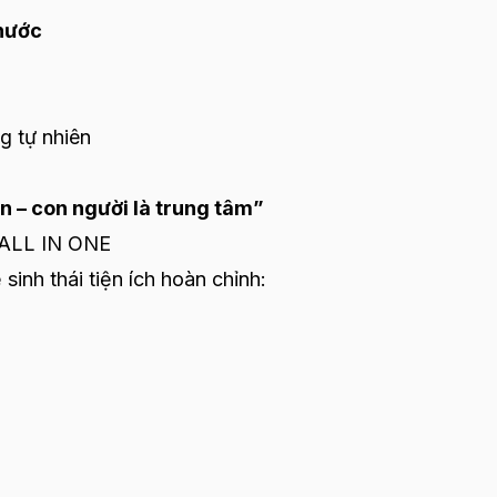
 nước
g tự nhiên
iên – con người là trung tâm”
 ALL IN ONE
inh thái tiện ích hoàn chỉnh: