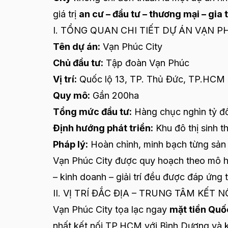
giá trị
an cư – đầu tư – thương mại – gia t
I. TỔNG QUAN CHI TIẾT DỰ ÁN VẠN P
Tên dự án:
Vạn Phúc City
Chủ đầu tư:
Tập đoàn Vạn Phúc
Vị trí:
Quốc lộ 13, TP. Thủ Đức, TP.HCM
Quy mô:
Gần 200ha
Tổng mức đầu tư:
Hàng chục nghìn tỷ đ
Định hướng phát triển:
Khu đô thị sinh t
Pháp lý:
Hoàn chỉnh, minh bạch từng sả
Vạn Phúc City được quy hoạch theo mô 
– kinh doanh – giải trí đều được đáp ứng
II. VỊ TRÍ ĐẮC ĐỊA – TRUNG TÂM KẾT
Vạn Phúc City tọa lạc ngay
mặt tiền Quốc
nhất kết nối TP.HCM với Bình Dương và k