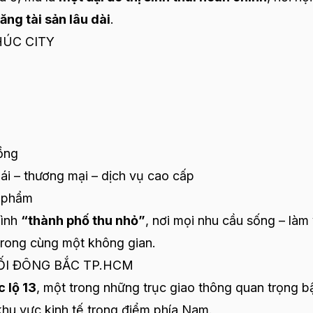
ăng tài sản lâu dài
.
HÚC CITY
ồng
hái – thương mại – dịch vụ cao cấp
n phẩm
hình
“thành phố thu nhỏ”
, nơi mọi nhu cầu sống – làm
 trong cùng một không gian.
 NỐI ĐÔNG BẮC TP.HCM
 lộ 13
, một trong những trục giao thông quan trọng b
hu vực kinh tế trọng điểm phía Nam.