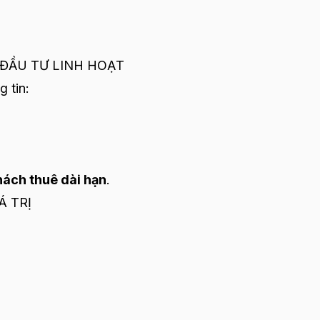
– ĐẦU TƯ LINH HOẠT
g tin:
hách thuê dài hạn
.
Á TRỊ