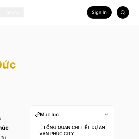
Liên hệ
Sign In
Đức
Mục lục
ạ
húc
I. TỔNG QUAN CHI TIẾT DỰ ÁN
VẠN PHÚC CITY
 tụ