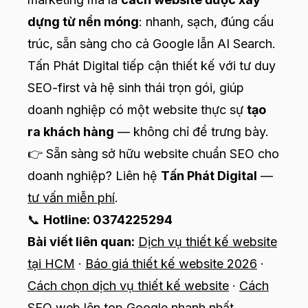
dựng từ nền móng
: nhanh, sạch, đúng cấu
trúc, sẵn sàng cho cả Google lẫn AI Search.
Tấn Phát Digital tiếp cận thiết kế với tư duy
SEO-first và hệ sinh thái trọn gói, giúp
doanh nghiệp có một website thực sự
tạo
ra khách hàng
— không chỉ để trưng bày.
👉 Sẵn sàng sở hữu website chuẩn SEO cho
doanh nghiệp? Liên hệ
Tấn Phát Digital
—
tư vấn miễn phí
.
📞
Hotline: 0374225294
Bài viết liên quan:
Dịch vụ thiết kế website
tại HCM
·
Báo giá thiết kế website 2026
·
Cách chọn dịch vụ thiết kế website
·
Cách
SEO web lên top Google nhanh nhất