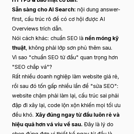
Sẵn sàng cho AI Search:
nội dung answer-
first, cấu trúc rõ để có cơ hội được AI
Overviews trích dẫn.
Nói cách khác: chuẩn SEO là
nền móng kỹ
thuật
, không phải lớp sơn phủ thêm sau.
Vì sao "chuẩn SEO từ đầu" quan trọng hơn
"SEO chắp vá"?
Rất nhiều doanh nghiệp làm website giá rẻ,
rồi sau đó tốn gấp nhiều lần để "sửa SEO":
website chậm phải làm lại, cấu trúc sai phải
đập đi xây lại, code lộn xộn khiến mọi tối ưu
đều khó.
Xây đúng ngay từ đầu luôn rẻ và
hiệu quả hơn vá víu về sau.
Đây là lý do
chọn đúng đơn vị thiết kế ngay từ đầu là