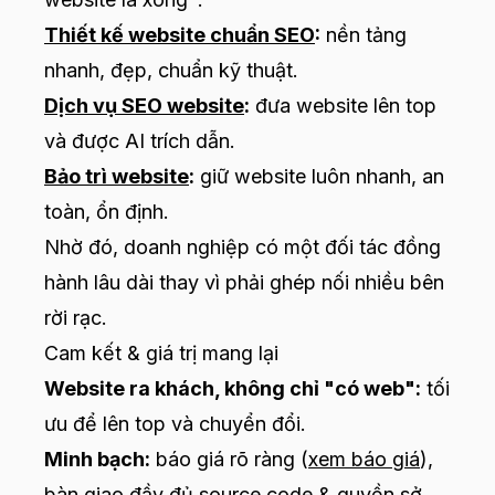
Thiết kế website chuẩn SEO
:
nền tảng
nhanh, đẹp, chuẩn kỹ thuật.
Dịch vụ SEO website
:
đưa website lên top
và được AI trích dẫn.
Bảo trì website
:
giữ website luôn nhanh, an
toàn, ổn định.
Nhờ đó, doanh nghiệp có một đối tác đồng
hành lâu dài thay vì phải ghép nối nhiều bên
rời rạc.
Cam kết & giá trị mang lại
Website ra khách, không chỉ "có web":
tối
ưu để lên top và chuyển đổi.
Minh bạch:
báo giá rõ ràng (
xem báo giá
),
bàn giao đầy đủ source code & quyền sở