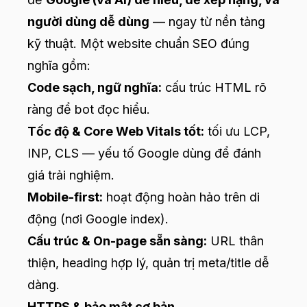
người dùng dễ dùng
— ngay từ nền tảng
kỹ thuật. Một website chuẩn SEO đúng
nghĩa gồm:
Code sạch, ngữ nghĩa:
cấu trúc HTML rõ
ràng để bot đọc hiểu.
Tốc độ & Core Web Vitals tốt:
tối ưu LCP,
INP, CLS — yếu tố Google dùng để đánh
giá trải nghiệm.
Mobile-first:
hoạt động hoàn hảo trên di
động (nơi Google index).
Cấu trúc & On-page sẵn sàng:
URL thân
thiện, heading hợp lý, quản trị meta/title dễ
dàng.
HTTPS & bảo mật cơ bản.