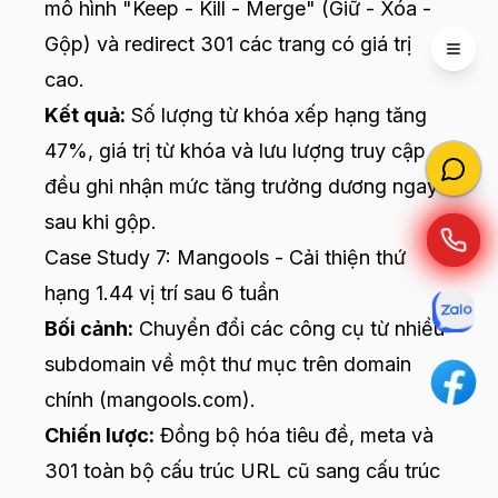
mô hình "Keep - Kill - Merge" (Giữ - Xóa -
Gộp) và redirect 301 các trang có giá trị
Open 
cao.
Kết quả:
Số lượng từ khóa xếp hạng tăng
47%, giá trị từ khóa và lưu lượng truy cập
đều ghi nhận mức tăng trưởng dương ngay
sau khi gộp.
Case Study 7: Mangools - Cải thiện thứ
hạng 1.44 vị trí sau 6 tuần
Bối cảnh:
Chuyển đổi các công cụ từ nhiều
subdomain về một thư mục trên domain
chính (
mangools.com
).
Chiến lược:
Đồng bộ hóa tiêu đề, meta và
301 toàn bộ cấu trúc URL cũ sang cấu trúc