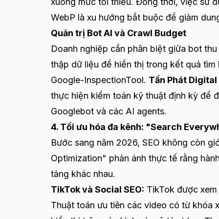
xuống mức tối thiểu. Đồng thời, việc sử 
WebP là xu hướng bắt buộc để giảm dung l
Quản trị Bot AI và Crawl Budget
Doanh nghiệp cần phân biệt giữa bot thu t
thập dữ liệu để hiển thị trong kết quả t
Google-InspectionTool.
Tấn Phát Digital
thực hiện kiểm toán kỹ thuật định kỳ để 
Googlebot và các AI agents.
4. Tối ưu hóa đa kênh: "Search Everywh
Bước sang năm 2026, SEO không còn giới
Optimization" phản ánh thực tế rằng hành
tảng khác nhau.
TikTok và Social SEO:
TikTok được xem l
Thuật toán ưu tiên các video có từ khóa x