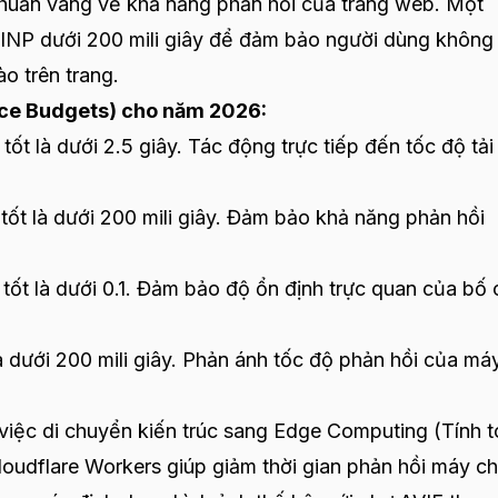
u chuẩn vàng về khả năng phản hồi của trang web. Một
 INP dưới 200 mili giây để đảm bảo người dùng khôn
ào trên trang.
nce Budgets) cho năm 2026:
ốt là dưới 2.5 giây. Tác động trực tiếp đến tốc độ tải
ốt là dưới 200 mili giây. Đảm bảo khả năng phản hồi
ốt là dưới 0.1. Đảm bảo độ ổn định trực quan của bố 
 dưới 200 mili giây. Phản ánh tốc độ phản hồi của má
việc di chuyển kiến trúc sang Edge Computing (Tính 
Cloudflare Workers giúp giảm thời gian phản hồi máy c