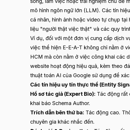
sống, làm việc hoặc trải nghiệm chủ đề m
mô hình ngôn ngữ lớn (LLM). Các tín hiệ
cá nhân, hình ảnh hoặc video tự chụp tại 
liệu "người thật việc thật" và các quy trì
Ví dụ, đối với một đơn vị cung cấp dịch 
việc thể hiện E-E-A-T không chỉ nằm ở vi
HCM mà còn nằm ở việc công khai các dự á
website hoạt động hiệu quả, kèm theo đá
thuật toán AI của Google sử dụng để xác
Các tín hiệu uy tín thực thể (Entity Si
Hồ sơ tác giả (Expert Bio):
Tác động rất 
khai báo Schema Author.
Trích dẫn bên thứ ba:
Tác động cao. Thô
chuyên gia khác nhắc đến.