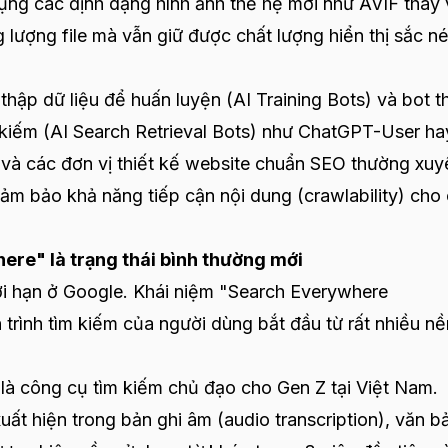
dụng các định dạng hình ảnh thế hệ mới như AVIF thay 
ượng file mà vẫn giữ được chất lượng hiển thị sắc né
hập dữ liệu để huấn luyện (AI Training Bots) và bot t
ìm kiếm (AI Search Retrieval Bots) như ChatGPT-User ha
và các đơn vị thiết kế website chuẩn SEO thường xuy
đảm bảo khả năng tiếp cận nội dung (crawlability) cho
ere" là trạng thái bình thường mới
 hạn ở Google. Khái niệm "Search Everywhere
 trình tìm kiếm của người dùng bắt đầu từ rất nhiều nề
à công cụ tìm kiếm chủ đạo cho Gen Z tại Việt Nam.
uất hiện trong bản ghi âm (audio transcription), văn b