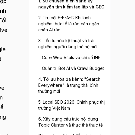
hợp
1. Sự chuyển dịch sang kỷ
nguyên tìm kiếm tạo lập và GEO
ành
2. Trụ cột E-E-A-T: Khi kinh
Tối
nghiệm thực tế là rào cản ngăn
ive
chặn AI rác
3. Tối ưu hóa kỹ thuật và trải
nghiệm người dùng thế hệ mới
gle
Core Web Vitals và chỉ số INP
t
Quản trị Bot AI và Crawl Budget
4. Tối ưu hóa đa kênh: "Search
Everywhere" là trạng thái bình
ve
thường mới
ên
5. Local SEO 2026: Chinh phục thị
Để
trường Việt Nam
ung
6. Xây dựng cấu trúc nội dung
Topic Cluster và thực thể thực tế