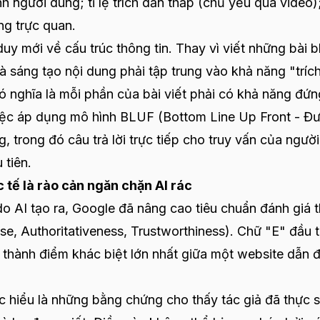
h người dùng; tỉ lệ trích dẫn thấp (chủ yếu qua video)
ng trực quan.
uy mới về cấu trúc thông tin. Thay vì viết những bài b
à sáng tạo nội dung phải tập trung vào khả năng "tríc
có nghĩa là mỗi phần của bài viết phải có khả năng đứn
 Việc áp dụng mô hình BLUF (Bottom Line Up Front - Đ
g, trong đó câu trả lời trực tiếp cho truy vấn của người
 tiên.
c tế là rào cản ngăn chặn AI rác
do AI tạo ra, Google đã nâng cao tiêu chuẩn đánh giá 
e, Authoritativeness, Trustworthiness). Chữ "E" đầu t
ở thành điểm khác biệt lớn nhất giữa một website dẫn 
 hiểu là những bằng chứng cho thấy tác giả đã thực 