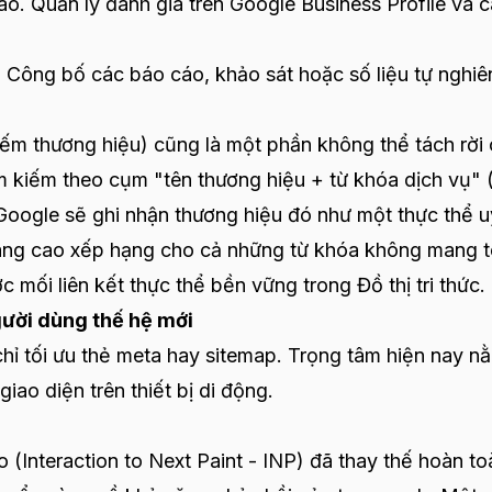
o. Quản lý đánh giá trên Google Business Profile và 
Công bố các báo cáo, khảo sát hoặc số liệu tự nghiê
iếm thương hiệu) cũng là một phần không thể tách rời
m kiếm theo cụm "tên thương hiệu + từ khóa dịch vụ" (
 Google sẽ ghi nhận thương hiệu đó như một thực thể uy
nâng cao xếp hạng cho cả những từ khóa không mang 
ợc mối liên kết thực thể bền vững trong Đồ thị tri thức.
gười dùng thế hệ mới
hỉ tối ưu thẻ meta hay sitemap. Trọng tâm hiện nay n
giao diện trên thiết bị di động.
o (Interaction to Next Paint - INP) đã thay thế hoàn to