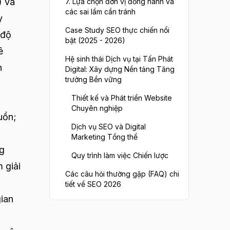
) và
7. Lựa chọn đơn vị đồng hành và
các sai lầm cần tránh
y
Case Study SEO thực chiến nổi
 độ
bật (2025 - 2026)
ê
Hệ sinh thái Dịch vụ tại Tấn Phát
n
Digital: Xây dựng Nền tảng Tăng
trưởng Bền vững
Thiết kế và Phát triển Website
Chuyên nghiệp
uồn;
Dịch vụ SEO và Digital
Marketing Tổng thể
ng
Quy trình làm việc Chiến lược
 giải
Các câu hỏi thường gặp (FAQ) chi
tiết về SEO 2026
gian