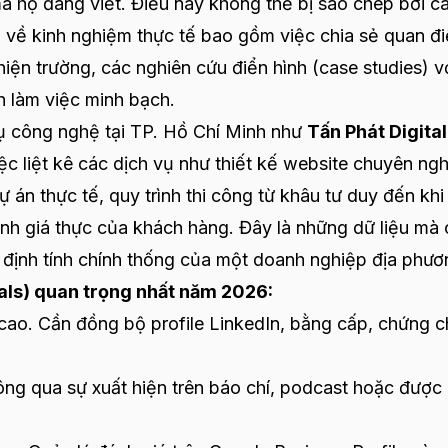
à họ đang viết. Điều này không thể bị sao chép bởi c
u về kinh nghiệm thực tế bao gồm việc chia sẻ quan đ
hiện trường, các nghiên cứu điển hình (case studies) v
nh làm việc minh bạch.
vụ công nghệ tại TP. Hồ Chí Minh như
Tấn Phát Digital
ệc liệt kê các dịch vụ như thiết kế website chuyên ng
n thực tế, quy trình thi công từ khâu tư duy đến khi
nh giá thực của khách hàng. Đây là những dữ liệu mà 
 định tính chính thống của một doanh nghiệp địa phươ
gnals) quan trọng nhất năm 2026:
cao. Cần đồng bộ profile LinkedIn, bằng cấp, chứng c
ng qua sự xuất hiện trên báo chí, podcast hoặc được