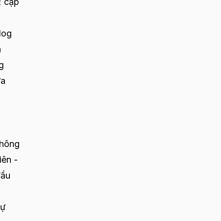
; cập
log
h
g
ưa
thông
iên -
đầu
sự