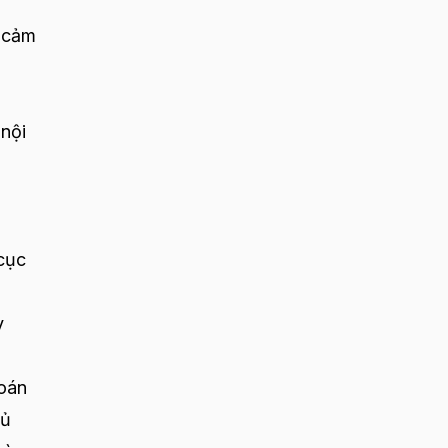
g cảm
 nội
cục
y
toán
hủ