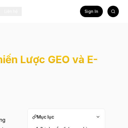
Liên hệ
Sign In
iến Lược GEO và E-
Mục lục
ang