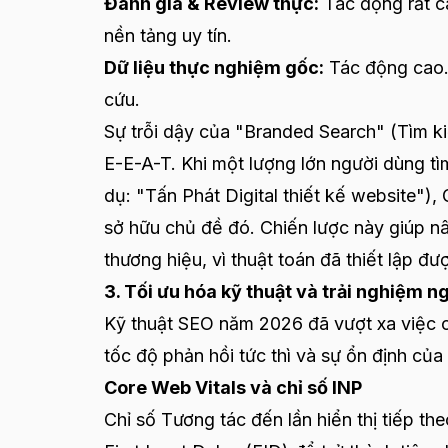
Đánh giá & Review thực:
Tác động rất ca
nền tảng uy tín.
Dữ liệu thực nghiệm gốc:
Tác động cao. 
cứu.
Sự trỗi dậy của "Branded Search" (Tìm k
E-E-A-T. Khi một lượng lớn người dùng tì
dụ: "Tấn Phát Digital thiết kế website"),
sở hữu chủ đề đó. Chiến lược này giúp 
thương hiệu, vì thuật toán đã thiết lập đư
3. Tối ưu hóa kỹ thuật và trải nghiệm n
Kỹ thuật SEO năm 2026 đã vượt xa việc c
tốc độ phản hồi tức thì và sự ổn định của 
Core Web Vitals và chỉ số INP
Chỉ số Tương tác đến lần hiển thị tiếp the