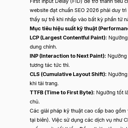
First Input Delay (FID) để trở thành tiê
website đạt chuẩn SEO 2026 phải duy trì
thấy sự trễ khi nhấp vào bất kỳ phần tử n
Mục tiêu hiệu suất kỹ thuật (Performa
LCP (Largest Contentful Paint):
Ngưỡng t
dung chính.
INP (Interaction to Next Paint):
Ngưỡng t
tương tác tức thì.
CLS (Cumulative Layout Shift):
Ngưỡng t
khi tải trang.
TTFB (Time to First Byte):
Ngưỡng tốt là
chủ.
Các giải pháp kỹ thuật cao cấp bao gồm 
tại biên). Việc sử dụng các dịch vụ như 