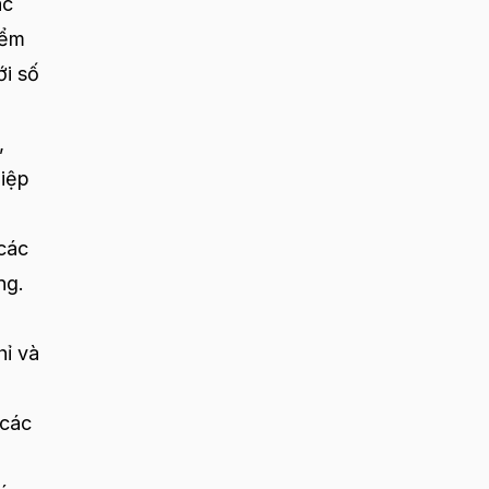
ác
iểm
ới số
,
hiệp
các
ng.
hỉ và
 các