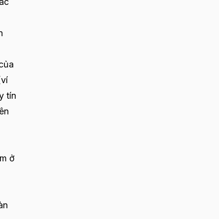
các
n
 của
ví
 tín
tên
ằm ở
àn