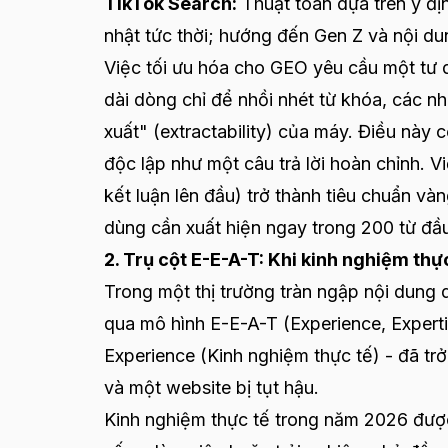
TikTok Search:
Thuật toán dựa trên ý địn
nhật tức thời; hướng đến Gen Z và nội du
Việc tối ưu hóa cho GEO yêu cầu một tư d
dài dòng chỉ để nhồi nhét từ khóa, các nh
xuất" (extractability) của máy. Điều này 
độc lập như một câu trả lời hoàn chỉnh.
kết luận lên đầu) trở thành tiêu chuẩn vàn
dùng cần xuất hiện ngay trong 200 từ đầu
2. Trụ cột E-E-A-T: Khi kinh nghiệm thự
Trong một thị trường tràn ngập nội dung 
qua mô hình E-E-A-T (Experience, Expertis
Experience (Kinh nghiệm thực tế) - đã tr
và một website bị tụt hậu.
Kinh nghiệm thực tế trong năm 2026 được