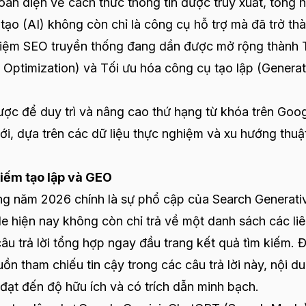
 toàn diện về cách thức thông tin được truy xuất, tổng 
 tạo (AI) không còn chỉ là công cụ hỗ trợ mà đã trở th
 niệm SEO truyền thống đang dần được mở rộng thành 
y Optimization) và Tối ưu hóa công cụ tạo lập (Generat
lược để duy trì và nâng cao thứ hạng từ khóa trên Goo
i, dựa trên các dữ liệu thực nghiệm và xu hướng thuậ
kiếm tạo lập và GEO
ong năm 2026 chính là sự phổ cập của Search Generati
e hiện nay không còn chỉ trả về một danh sách các li
u trả lời tổng hợp ngay đầu trang kết quả tìm kiếm. 
n tham chiếu tin cậy trong các câu trả lời này, nội d
đạt đến độ hữu ích và có trích dẫn minh bạch.