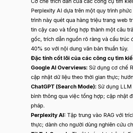
Cơ chế trích dẫn của các công cụ tìm k
Perplexity AI dựa trên một quy trình phứ
trình này quét qua hàng triệu trang web t
tin cậy cao và tổng hợp thành một câu tr
gốc, trích dẫn nguồn rõ ràng và cấu trúc 
40% so với nội dung văn bản thuần túy.
Đặc tính cốt lõi của các công cụ tìm k
Google AI Overviews:
Sử dụng cơ chế RAG
cập nhật dữ liệu theo thời gian thực; hư
ChatGPT (Search Mode):
Sử dụng LLM kế
bình thông qua việc tổng hợp; cập nhật đ
pháp.
Perplexity AI:
Tập trung vào RAG với trích
thực; dành cho người dùng nghiên cứu c