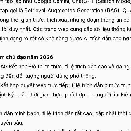
iếm tạo lập như Google Gemini, ChatGPT (Search Mode
c tạp gọi là Retrieval-Augmented Generation (RAG). Qu
rong thời gian thực, trích xuất những đoạn thông tin có
ả lời duy nhất. Các trang web cung cấp số liệu thống k
định dạng rõ rệt có khả năng được AI trích dẫn cao hơ
iếm chủ đạo năm 2026:
 kết hợp Đồ thị tri thức; tỉ lệ trích dẫn cao và đa ng
ớng đến đối tượng người dùng phổ thông.
t hợp duyệt web trực tiếp; tỉ lệ trích dẫn ở mức tru
ịnh kỳ hoặc thời gian thực; phù hợp cho người tìm kiếm
 dẫn minh bạch; tỉ lệ trích dẫn rất cao; cập nhật thời 
huyên sâu.