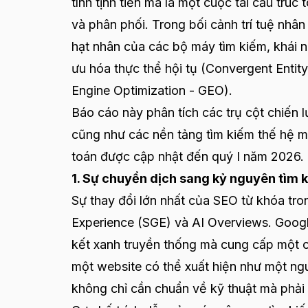
tính tịnh tiến mà là một cuộc tái cấu trúc
và phân phối. Trong bối cảnh trí tuệ nhân
hạt nhân của các bộ máy tìm kiếm, khái
ưu hóa thực thể hội tụ (Convergent Entit
Engine Optimization - GEO).
Báo cáo này phân tích các trụ cột chiến 
cũng như các nền tảng tìm kiếm thế hệ mớ
toán được cập nhật đến quý I năm 2026.
1. Sự chuyển dịch sang kỷ nguyên tìm 
Sự thay đổi lớn nhất của SEO từ khóa tr
Experience (SGE) và AI Overviews. Googl
kết xanh truyền thống mà cung cấp một câ
một website có thể xuất hiện như một nguồ
không chỉ cần chuẩn về kỹ thuật mà phải 