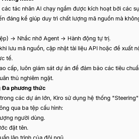
– các tác nhân AI chạy ngầm được kích hoạt bởi các s
iến đáng kể giúp duy trì chất lượng mã nguồn mà khôn
tệp) -> Nhắc nhở Agent -> Hành động tự trị.
khi lưu mã nguồn, cập nhật tài liệu API hoặc đề xuất n
ực tế.
cao cấp, luôn giám sát dự án để đảm bảo các tiêu chu
tuân thủ nghiêm ngặt.
g Đa phương thức
 trong các dự án lớn, Kiro sử dụng hệ thống "Steering"
hông qua ba tệp cấu hình:
tượng người dùng.
ớc đặt tên.
ẩn lập trình của đội ngũ.