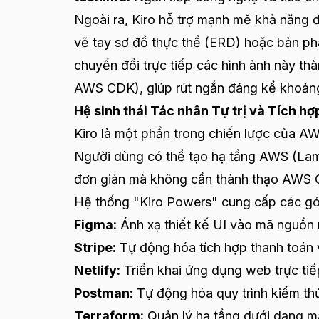
Ngoài ra, Kiro hỗ trợ mạnh mẽ khả năng đ
vẽ tay sơ đồ thực thể (ERD) hoặc bản ph
chuyển đổi trực tiếp các hình ảnh này t
AWS CDK), giúp rút ngắn đáng kể khoảng 
Hệ sinh thái Tác nhân Tự trị và Tích
Kiro là một phần trong chiến lược của A
Người dùng có thể tạo hạ tầng AWS (La
đơn giản mà không cần thành thạo AWS C
Hệ thống "Kiro Powers" cung cấp các gó
Figma:
Ánh xạ thiết kế UI vào mã nguồn 
Stripe:
Tự động hóa tích hợp thanh toán 
Netlify:
Triển khai ứng dụng web trực tiế
Postman:
Tự động hóa quy trình kiểm thử
Terraform:
Quản lý hạ tầng dưới dạng m