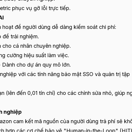
tric phục vụ gỡ lỗi trực tiếp.
AI
inh hoạt để người dùng dễ dàng kiểm soát chi phí:
 để trải nghiệm.
h cho cá nhân chuyên nghiệp.
ng cường hiệu suất làm việc.
- Dành cho dự án quy mô lớn.
nghiệp với các tính năng bảo mật SSO và quản trị tập
ạn (lên đến 0,01 tín chỉ) cho các chỉnh sửa nhỏ, giúp n
h nghiệp
mazon cam kết mã nguồn của người dùng trả phí sẽ kh
ích hợp các cơ chế bảo vệ "Human-in-the-Loop" (HIT