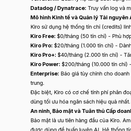
Datadog / Dynatrace:
Truy vấn log và me
Mô hình Kinh tế và Quản lý Tài nguyên 
Kiro sử dụng hệ thống tín chỉ (credits) l
Kiro Free:
$0/tháng (50 tín chỉ) - Phù hợp
Kiro Pro:
$20/tháng (1.000 tín chỉ) - Dàn
Kiro Pro+:
$40/tháng (2.000 tín chỉ) - Tă
Kiro Power:
$200/tháng (10.000 tín chỉ) 
Enterprise:
Báo giá tùy chỉnh cho doanh 
trung.
Đặc biệt, Kiro có cơ chế tính phí phân đo
dùng tối ưu hóa ngân sách hiệu quả nhất.
An ninh, Bảo mật và Tuân thủ Cấp doan
Bảo mật là ưu tiên hàng đầu của Kiro. A
được dùng để huấn luyện AI. Hệ thống t