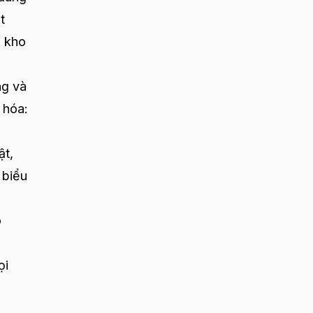
t
g kho
ng và
 hóa:
ật,
 biểu
o
ọi