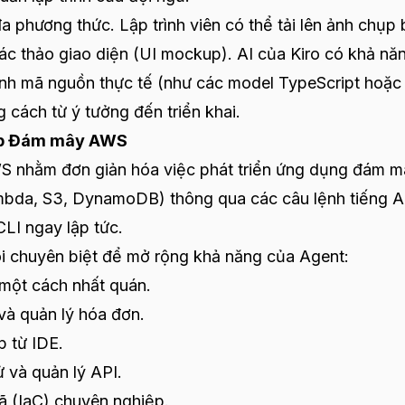
a phương thức. Lập trình viên có thể tải lên ảnh chụp
ác thảo giao diện (UI mockup). AI của Kiro có khả nă
hành mã nguồn thực tế (như các model TypeScript hoặc
cách từ ý tưởng đến triển khai.
 hợp Đám mây AWS
WS nhằm đơn giản hóa việc phát triển ứng dụng đám m
mbda, S3, DynamoDB) thông qua các câu lệnh tiếng 
LI ngay lập tức.
i chuyên biệt để mở rộng khả năng của Agent:
một cách nhất quán.
và quản lý hóa đơn.
p từ IDE.
 và quản lý API.
ã (IaC) chuyên nghiệp.