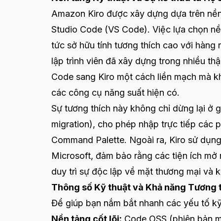
Amazon Kiro được xây dựng dựa trên nề
Studio Code (VS Code). Việc lựa chọn nền
tức sở hữu tính tương thích cao với hàng
lập trình viên đã xây dựng trong nhiều t
Code sang Kiro một cách liền mạch mà kh
các công cụ năng suất hiện có.
Sự tương thích này không chỉ dừng lại ở g
migration), cho phép nhập trực tiếp các 
Command Palette. Ngoài ra, Kiro sử dụn
Microsoft, đảm bảo rằng các tiện ích mở
duy trì sự độc lập về mặt thương mại và 
Thông số Kỹ thuật và Khả năng Tương 
Để giúp bạn nắm bắt nhanh các yếu tố kỹ t
Nền tảng cốt lõi:
Code OSS (phiên bản m