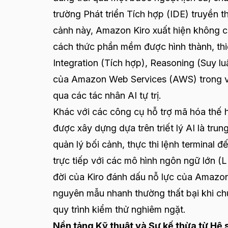
trường Phát triển Tích hợp (IDE) truyền th
cảnh này, Amazon Kiro xuất hiện không c
cách thức phần mềm được hình thành, thiết
Integration (Tích hợp), Reasoning (Suy lu
của Amazon Web Services (AWS) trong vi
qua các tác nhân AI tự trị.
Khác với các công cụ hỗ trợ mã hóa thế h
được xây dựng dựa trên triết lý AI là trun
quản lý bối cảnh, thực thi lệnh terminal 
trực tiếp với các mô hình ngôn ngữ lớn (
đời của Kiro đánh dấu nỗ lực của Amazon 
nguyên mẫu nhanh thường thất bại khi chuy
quy trình kiểm thử nghiêm ngặt.
Nền tảng Kỹ thuật và Sự kế thừa từ Hệ