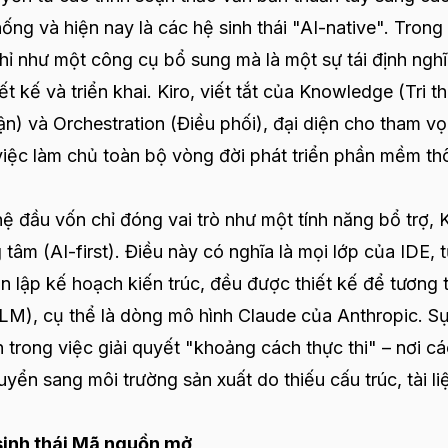
ống và hiện nay là các hệ sinh thái "AI-native". Trong
hỉ như một công cụ bổ sung mà là một sự tái định ngh
 kế và triển khai. Kiro, viết tắt của Knowledge (Tri th
ận) và Orchestration (Điều phối), đại diện cho tham v
ệc làm chủ toàn bộ vòng đời phát triển phần mềm th
ệ đầu vốn chỉ đóng vai trò như một tính năng bổ trợ, K
g tâm (AI-first). Điều này có nghĩa là mọi lớp của IDE, 
đến lập kế hoạch kiến trúc, đều được thiết kế để tương 
LLM), cụ thể là dòng mô hình Claude của Anthropic. Sự
trong việc giải quyết "khoảng cách thực thi" – nơi cá
ển sang môi trường sản xuất do thiếu cấu trúc, tài li
 sinh thái Mã nguồn mở