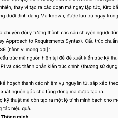
iên, thay vì tạo ra các đoạn mã ngay lập tức, Kiro bắ
tảng dưới định dạng Markdown, được lưu trữ ngay tron
o chuyển đổi ý tưởng thành các câu chuyện người dù
asy Approach to Requirements Syntax). Cấu trúc chuẩn
SẼ [hành vi mong đợi]".
cấu trúc mã nguồn hiện tại để đề xuất kiến trúc kỹ thu
PI và các thành phần kiến trúc chính (thường sử dụng
kế hoạch thành các nhiệm vụ nguyên tử, sắp xếp the
uy xuất nguồn gốc cho từng dòng mã được tạo ra.
ợ kỹ thuật mà còn tạo ra một lộ trình minh bạch cho m
g tác hiệu quả.
t Thông minh