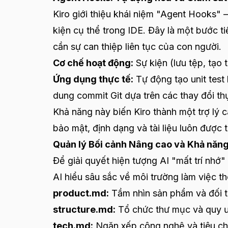
Kiro giới thiệu khái niệm "Agent Hooks" 
kiện cụ thể trong IDE. Đây là một bước t
cần sự can thiệp liên tục của con người.
Cơ chế hoạt động:
Sự kiện (lưu tệp, tạo 
Ứng dụng thực tế:
Tự động tạo unit test 
dung commit Git dựa trên các thay đổi th
Khả năng này biến Kiro thành một trợ lý 
bảo mật, định dạng và tài liệu luôn được 
Quản lý Bối cảnh Nâng cao và Khả năn
Để giải quyết hiện tượng AI "mất trí nhớ"
AI hiểu sâu sắc về môi trường làm việc t
product.md
:
Tầm nhìn sản phẩm và đối 
structure.md
:
Tổ chức thư mục và quy ư
tech.md
:
Ngăn xếp công nghệ và tiêu chu