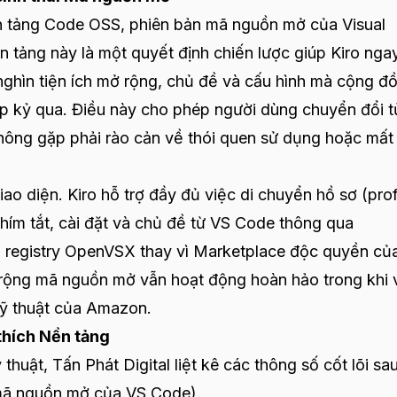
n tảng Code OSS, phiên bản mã nguồn mở của Visual
 tảng này là một quyết định chiến lược giúp Kiro ngay
 nghìn tiện ích mở rộng, chủ đề và cấu hình mà cộng đ
hập kỷ qua. Điều này cho phép người dùng chuyển đổi 
ông gặp phải rào cản về thói quen sử dụng hoặc mất 
iao diện. Kiro hỗ trợ đầy đủ việc di chuyển hồ sơ (prof
phím tắt, cài đặt và chủ đề từ VS Code thông qua
g registry OpenVSX thay vì Marketplace độc quyền củ
 rộng mã nguồn mở vẫn hoạt động hoàn hảo trong khi 
kỹ thuật của Amazon.
thích Nền tảng
huật, Tấn Phát Digital liệt kê các thông số cốt lõi sau
ã nguồn mở của VS Code).