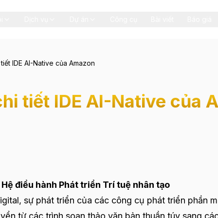
i
Dịch vụ
Dự án
Công cụ
Bài viết
Báo giá
i tiết IDE AI-Native của Amazon
 chi tiết IDE AI-Native của
Hệ điều hành Phát triển Trí tuệ nhân tạo
gital, sự phát triển của các công cụ phát triển phần 
uyển từ các trình soạn thảo văn bản thuần túy sang cá