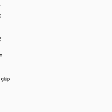
ự
g
ội
ẩn
 giúp