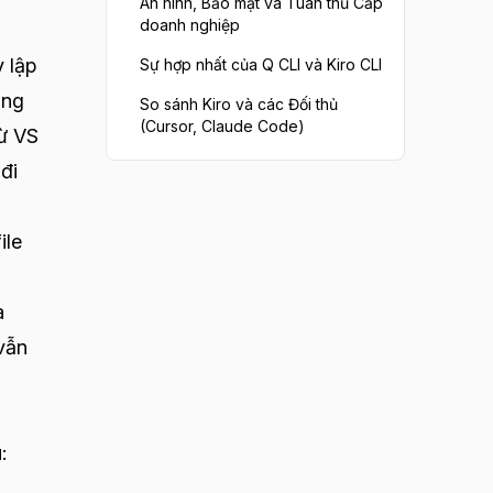
An ninh, Bảo mật và Tuân thủ Cấp
doanh nghiệp
 lập
Sự hợp nhất của Q CLI và Kiro CLI
ồng
So sánh Kiro và các Đối thủ
(Cursor, Claude Code)
từ VS
đi
ile
a
vẫn
: