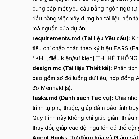
cung cấp một yêu cầu bằng ngôn ngữ tự nh
đầu bằng việc xây dựng ba tài liệu nền 
mã nguồn của dự án:
requirements.md
(Tài liệu Yêu cầu):
Kir
tiêu chí chấp nhận theo ký hiệu EARS (E
"KHI [điều kiện/sự kiện] THÌ HỆ THỐNG 
design.md
(Tài liệu Thiết kế):
Phân tích 
bao gồm sơ đồ luồng dữ liệu, hợp đồng A
đồ Mermaid.js).
tasks.md
(Danh sách Tác vụ):
Chia nhỏ 
trình tự phụ thuộc, giúp đảm bảo tính tr
Quy trình này không chỉ giúp giảm thiểu n
thay đổi, giúp các đội ngũ lớn có thể cộn
Agent Hooks: Tự động hóa và Giám sá