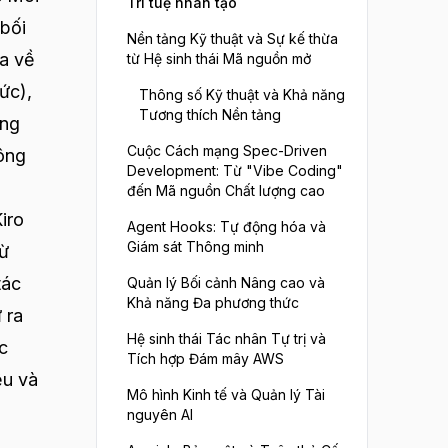
Trí tuệ nhân tạo
 bối
Nền tảng Kỹ thuật và Sự kế thừa
ĩa về
từ Hệ sinh thái Mã nguồn mở
ức),
Thông số Kỹ thuật và Khả năng
Tương thích Nền tảng
ọng
Cuộc Cách mạng Spec-Driven
ông
Development: Từ "Vibe Coding"
đến Mã nguồn Chất lượng cao
iro
Agent Hooks: Tự động hóa và
Giám sát Thông minh
từ
tác
Quản lý Bối cảnh Nâng cao và
Khả năng Đa phương thức
 ra
Hệ sinh thái Tác nhân Tự trị và
c
Tích hợp Đám mây AWS
ệu và
Mô hình Kinh tế và Quản lý Tài
nguyên AI