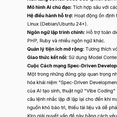
Mô hình AI chủ đạo:
Tích hợp sâu với các
Hệ điều hành hỗ trợ:
Hoạt động ổn định t
Linux (Debian/Ubuntu 24+).
Ngôn ngữ lập trình chính:
Hỗ trợ toàn di
PHP, Ruby và nhiều ngôn ngữ khác.
Quản lý tiện ích mở rộng:
Tương thích vớ
Giao thức kết nối:
Sử dụng Model Context
Cuộc Cách mạng Spec-Driven Developm
Một trong những đóng góp quan trọng nhấ
hóa khái niệm "Spec-Driven Development"
của AI tạo sinh, thuật ngữ "Vibe Coding" 
câu lệnh nhắc lặp đi lặp lại cho đến khi
nguồn khó bảo trì, thiếu tài liệu và dễ ph
Kiro giải quyết vấn đề này bằng cách yêu 