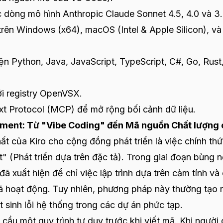
 dòng mô hình Anthropic Claude Sonnet 4.5, 4.0 và 3.
rên Windows (x64), macOS (Intel & Apple Silicon), và
ện Python, Java, JavaScript, TypeScript, C#, Go, Rust
i registry OpenVSX.
 Protocol (MCP) để mở rộng bối cảnh dữ liệu.
ent: Từ "Vibe Coding" đến Mã nguồn Chất lượng 
t của Kiro cho cộng đồng phát triển là việc chính th
 (Phát triển dựa trên đặc tả). Trong giai đoạn bùng 
đã xuất hiện để chỉ việc lập trình dựa trên cảm tính và
 mã hoạt động. Tuy nhiên, phương pháp này thường tạo 
át sinh lỗi hệ thống trong các dự án phức tạp.
cầu một quy trình tư duy trước khi viết mã. Khi người