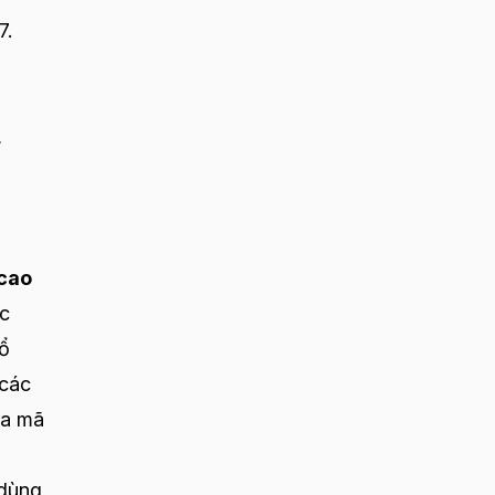
7.
,
cao
ức
nổ
 các
ra mã
 dùng