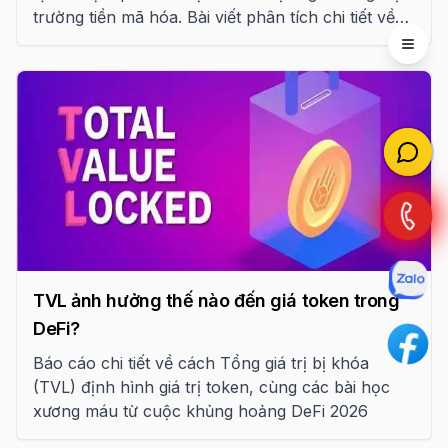
trường tiền mã hóa. Bài viết phân tích chi tiết về
các trụ cột thanh khoản, sự khác biệt giữa CEX và
Open 
DEX, cùng những bài học đắt giá từ các thảm họa
hệ thống như Terra-LUNA.
TVL ảnh hưởng thế nào đến giá token trong
DeFi?
Báo cáo chi tiết về cách Tổng giá trị bị khóa
(TVL) định hình giá trị token, cùng các bài học
xương máu từ cuộc khủng hoảng DeFi 2026