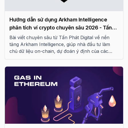
Hướng dẫn sử dụng Arkham Intelligence
phân tích ví crypto chuyên sâu 2026 - Tấn
Phát Digital
Bài viết chuyên sâu từ Tấn Phát Digital về nền
tảng Arkham Intelligence, giúp nhà đầu tư làm
chủ dữ liệu on-chain, dự đoán ý định của các
thực thể lớn và tối ưu hóa chiến lược giao dịch
trong kỷ nguyên trí tuệ blockchain năm 2026.