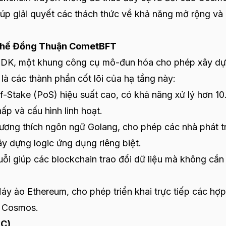
iúp giải quyết các thách thức về khả năng mở rộng và
Chế Đồng Thuận CometBFT
 SDK, một khung công cụ mô-đun hóa cho phép xây d
là các thành phần cốt lõi của hạ tầng này:
f-Stake (PoS) hiệu suất cao, có khả năng xử lý hơn 1
ấp và cấu hình linh hoạt.
tương thích ngôn ngữ Golang, cho phép các nhà phát t
y dựng logic ứng dụng riêng biệt.
huỗi giúp các blockchain trao đổi dữ liệu mà không cần 
Máy ảo Ethereum, cho phép triển khai trực tiếp các hợp
ái Cosmos.
BC)