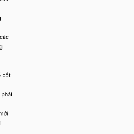
g
 các
ng
ế cốt
 phải
 mới
i