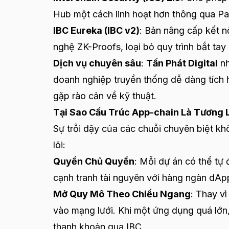
Hub một cách linh hoạt hơn thông qua Part
IBC Eureka (IBC v2)
: Bản nâng cấp kết n
nghệ ZK-Proofs, loại bỏ quy trình bắt tay
Dịch vụ chuyên sâu
:
Tấn Phát Digital
nh
doanh nghiệp truyền thống dễ dàng tích 
gặp rào cản về kỹ thuật.
Tại Sao Cấu Trúc App-chain Là Tương 
Sự trỗi dậy của các chuỗi chuyên biệt khô
lõi:
Quyền Chủ Quyền
: Mỗi dự án có thể tự 
cạnh tranh tài nguyên với hàng ngàn dAp
Mở Quy Mô Theo Chiều Ngang
: Thay v
vào mạng lưới. Khi một ứng dụng quá lớn, 
thanh khoản qua IBC.