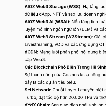
AIOZ Web3 Storage (W3S)
: Hạ tầng lưu
dữ liệu dApp, NFT và sao lưu doanh nghi
AIOZ Web3 AI (W3AI)
: Nền tảng tính toá
luyện mô hình ngôn ngữ lớn (LLM) và các
AIOZ Web3 Stream (W3Stream)
: Giải 
Livestreaming, VOD và các ứng dụng OT
dCDN
: Mạng lưới phân phối nội dung biê
cập Web3.
Các Blockchain Phổ Biến Trong Hệ Si
Sự thành công của Cosmos là sự cộng hưở
đây là các dự án tiêu biểu:
Sei Network
: Chuỗi Layer 1 chuyên biệt
Turbo, đạt tốc độ hơn 20.000 TPS và thời
dYdX Chain
: Sàn giao dịch phái sinh lớ