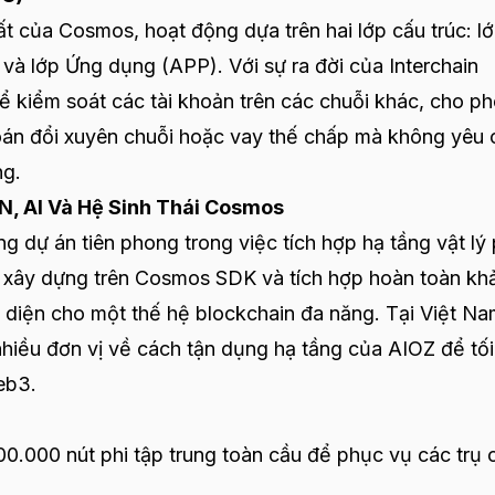
ất của Cosmos, hoạt động dựa trên hai lớp cấu trúc: l
và lớp Ứng dụng (APP). Với sự ra đời của Interchain
ể kiểm soát các tài khoản trên các chuỗi khác, cho p
oán đổi xuyên chuỗi hoặc vay thế chấp mà không yêu 
ng.
N, AI Và Hệ Sinh Thái Cosmos
 dự án tiên phong trong việc tích hợp hạ tầng vật lý 
c xây dựng trên Cosmos SDK và tích hợp hoàn toàn kh
diện cho một thế hệ blockchain đa năng. Tại Việt Na
hiều đơn vị về cách tận dụng hạ tầng của AIOZ để tối
Web3.
.000 nút phi tập trung toàn cầu để phục vụ các trụ 