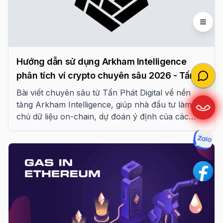
Open 
Hướng dẫn sử dụng Arkham Intelligence
phân tích ví crypto chuyên sâu 2026 - Tấn
Phát Digital
Bài viết chuyên sâu từ Tấn Phát Digital về nền
tảng Arkham Intelligence, giúp nhà đầu tư làm
chủ dữ liệu on-chain, dự đoán ý định của các
thực thể lớn và tối ưu hóa chiến lược giao dịch
trong kỷ nguyên trí tuệ blockchain năm 2026.