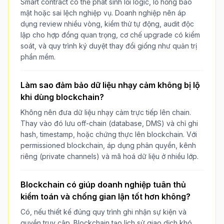
Smart contract có thể phát sinh lỗi logic, lỗ hổng bảo
mật hoặc sai lệch nghiệp vụ. Doanh nghiệp nên áp
dụng review nhiều vòng, kiểm thử tự động, audit độc
lập cho hợp đồng quan trọng, cơ chế upgrade có kiểm
soát, và quy trình ký duyệt thay đổi giống như quản trị
phần mềm.
Làm sao đảm bảo dữ liệu nhạy cảm không bị lộ
khi dùng blockchain?
Không nên đưa dữ liệu nhạy cảm trực tiếp lên chain.
Thay vào đó lưu off-chain (database, DMS) và chỉ ghi
hash, timestamp, hoặc chứng thực lên blockchain. Với
permissioned blockchain, áp dụng phân quyền, kênh
riêng (private channels) và mã hoá dữ liệu ở nhiều lớp.
Blockchain có giúp doanh nghiệp tuân thủ
kiểm toán và chống gian lận tốt hơn không?
Có, nếu thiết kế đúng quy trình ghi nhận sự kiện và
quyền truy cập. Blockchain tạo lịch sử giao dịch khó