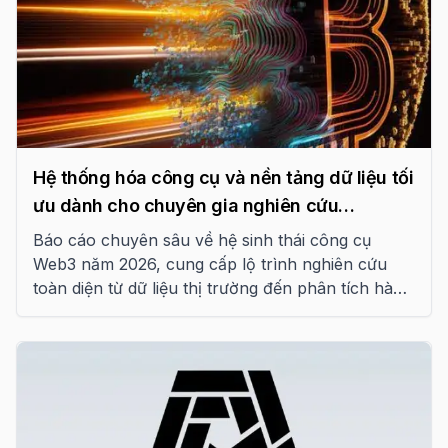
Hệ thống hóa công cụ và nền tảng dữ liệu tối
ưu dành cho chuyên gia nghiên cứu
Blockchain năm 2026
Báo cáo chuyên sâu về hệ sinh thái công cụ
Web3 năm 2026, cung cấp lộ trình nghiên cứu
toàn diện từ dữ liệu thị trường đến phân tích hành
vi on-chain và rủi ro kỹ thuật.