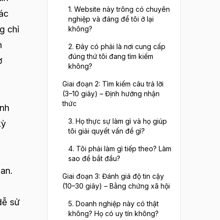
1. Website này trông có chuyên
ác
nghiệp và đáng để tôi ở lại
g chỉ
không?
n
2. Đây có phải là nơi cung cấp
đúng thứ tôi đang tìm kiếm
ơ
không?
Giai đoạn 2: Tìm kiếm câu trả lời
(3–10 giây) – Định hướng nhận
thức
anh
3. Họ thực sự làm gì và họ giúp
kỳ
tôi giải quyết vấn đề gì?
4. Tôi phải làm gì tiếp theo? Làm
sao để bắt đầu?
uan.
Giai đoạn 3: Đánh giá độ tin cậy
(10–30 giây) – Bằng chứng xã hội
dễ sử
5. Doanh nghiệp này có thật
không? Họ có uy tín không?