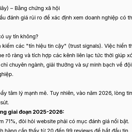
giây) – Bằng chứng xã hội
 đầu đánh giá rủi ro để xác định xem doanh nghiệp có t
ó uy tín không?
iếm các "tín hiệu tin cậy" (trust signals). Việc hiển th
ne rõ ràng và tích hợp các kênh liên lạc tức thời giúp x
 chỉ chuyên ngành, giải thưởng và sự minh bạch về độ
ghiệp.
bẩy tâm lý mạnh mẽ. Tuy nhiên, vào năm 2026, lòng tin
sút.
rong giai đoạn 2025-2026:
 71%, đòi hỏi website phải có mục đánh giá nổi bật.
 hàng cần thấy từ 20 đến 99 reviews để bắt đầu tin