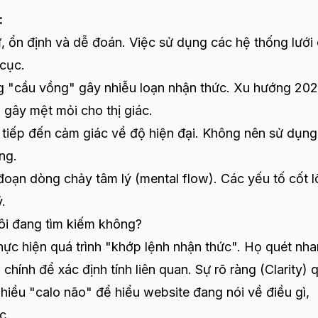
:
, ổn định và dễ đoán. Việc sử dụng các hệ thống lưới
cục.
g "cầu vồng" gây nhiễu loạn nhận thức. Xu hướng 20
 gây mệt mỏi cho thị giác.
tiếp đến cảm giác về độ hiện đại. Không nên sử dụng
ng.
ạn dòng chảy tâm lý (mental flow). Các yếu tố cốt l
ý.
tôi đang tìm kiếm không?
ực hiện quá trình "khớp lệnh nhận thức". Họ quét nh
chính để xác định tính liên quan. Sự rõ ràng (Clarity) 
hiều "calo não" để hiểu website đang nói về điều gì,
c.