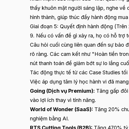
thấy khuôn mặt người sáng lập, nghe về 
hình thành, giúp thúc đẩy hành động mua
Giai đoạn 5: Quyết định hành động (Trên 
9. Nếu có vấn đề gì xảy ra, họ có hỗ trợ 
Câu hỏi cuối cùng liên quan đến sự bảo đ
rõ ràng. Các cam kết như "Hoàn tiền tro
nút thanh toán để giảm bớt sự lo lắng cuố
Tác động thực tế từ các Case Studies tố
Việc áp dụng tâm lý học hành vi đã mang 
Going (Dịch vụ Premium):
Tăng gấp đôi 
vào lợi ích thay vì tính năng.
World of Wonder (SaaS):
Tăng 20% chuyể
nghiệm bằng AI.
RTS Cutting Tools (B2B):
Tăng 470% tỷ lệ