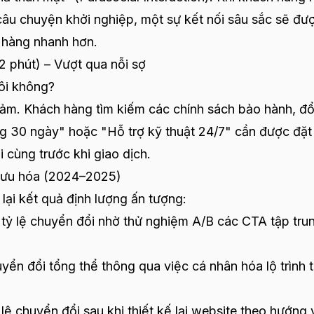
câu chuyện khởi nghiệp, một sự kết nối sâu sắc sẽ đư
 hàng nhanh hơn.
2 phút) – Vượt qua nỗi sợ
tôi không?
ảm. Khách hàng tìm kiếm các chính sách bảo hành, đổi
ng 30 ngày" hoặc "Hỗ trợ kỹ thuật 24/7" cần được đặt
i cùng trước khi giao dịch.
i ưu hóa (2024–2025)
lại kết quả định lượng ấn tượng:
tỷ lệ chuyển đổi nhờ thử nghiệm A/B các CTA tập tru
n đổi tổng thể thông qua việc cá nhân hóa lộ trình t
 chuyển đổi sau khi thiết kế lại website theo hướng 