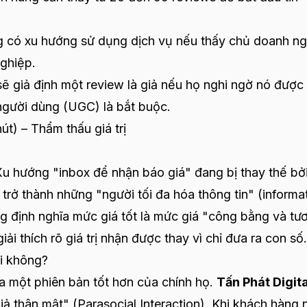
có xu hướng sử dụng dịch vụ nếu thấy chủ doanh ng
ghiệp.
 giả định một review là giả nếu họ nghi ngờ nó được 
 người dùng (UGC) là bắt buộc.
út) – Thẩm thấu giá trị
Xu hướng "inbox để nhận báo giá" đang bị thay thế bở
rở thành những "người tối đa hóa thông tin" (informa
g định nghĩa mức giá tốt là mức giá "công bằng và tư
i thích rõ giá trị nhận được thay vì chỉ đưa ra con số.
ôi không?
một phiên bản tốt hơn của chính họ.
Tấn Phát Digita
 thân mật" (Parasocial Interaction). Khi khách hàng 