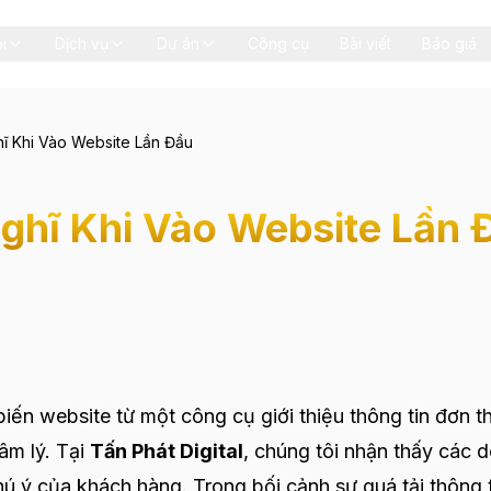
i
Dịch vụ
Dự án
Công cụ
Bài viết
Báo giá
ĩ Khi Vào Website Lần Đầu
ghĩ Khi Vào Website Lần 
iến website từ một công cụ giới thiệu thông tin đơn t
âm lý. Tại
Tấn Phát Digital
, chúng tôi nhận thấy các 
chú ý của khách hàng. Trong bối cảnh sự quá tải thông 