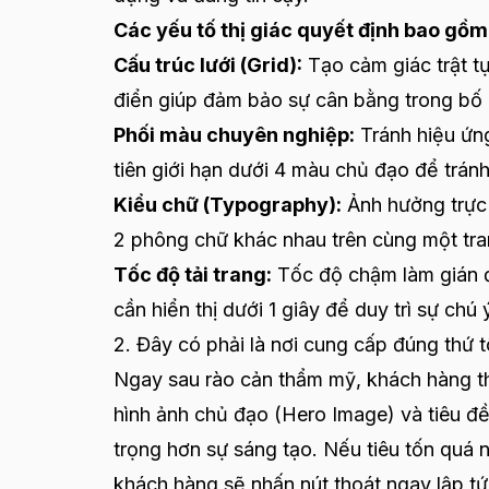
Các yếu tố thị giác quyết định bao gồm
Cấu trúc lưới (Grid):
Tạo cảm giác trật tự
điển giúp đảm bảo sự cân bằng trong bố 
Phối màu chuyên nghiệp:
Tránh hiệu ứn
tiên giới hạn dưới 4 màu chủ đạo để tránh
Kiểu chữ (Typography):
Ảnh hưởng trực 
2 phông chữ khác nhau trên cùng một tra
Tốc độ tải trang:
Tốc độ chậm làm gián đo
cần hiển thị dưới 1 giây để duy trì sự chú 
2. Đây có phải là nơi cung cấp đúng thứ 
Ngay sau rào cản thẩm mỹ, khách hàng th
hình ảnh chủ đạo (Hero Image) và tiêu đề 
trọng hơn sự sáng tạo. Nếu tiêu tốn quá n
khách hàng sẽ nhấn nút thoát ngay lập tứ