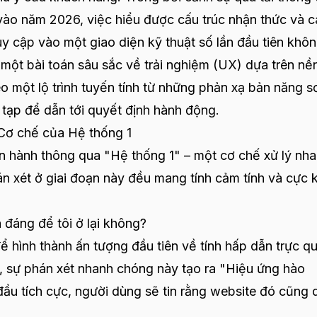
 vào năm 2026, việc hiểu được cấu trúc nhận thức và c
uy cập vào một giao diện kỹ thuật số lần đầu tiên khôn
à một bài toán sâu sắc về trải nghiệm (UX) dựa trên nề
eo một lộ trình tuyến tính từ những phản xạ bản năng s
 tạp để dẫn tới quyết định hành động.
– Cơ chế của Hệ thống 1
ận hành thông qua "Hệ thống 1" – một cơ chế xử lý nh
n xét ở giai đoạn này đều mang tính cảm tính và cực 
 đáng để tôi ở lại không?
ể hình thành ấn tượng đầu tiên về tính hấp dẫn trực q
, sự phán xét nhanh chóng này tạo ra "Hiệu ứng hào
ầu tích cực, người dùng sẽ tin rằng website đó cũng 