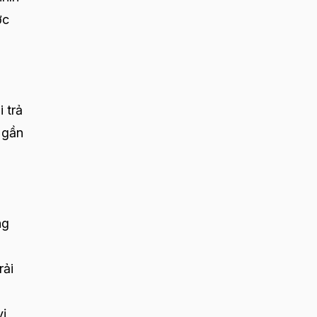
ợc
 trả
 gần
ng
rải
vị