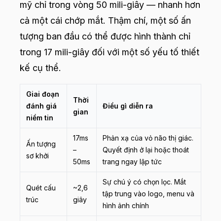
mỹ chỉ trong vòng 50 mili-giây — nhanh hơn
cả một cái chớp mắt. Thậm chí, một số ấn
tượng ban đầu có thể được hình thành chỉ
trong 17 mili-giây đối với một số yếu tố thiết
kế cụ thể.
Giai đoạn
Thời
đánh giá
Điều gì diễn ra
gian
niềm tin
17ms
Phản xạ của vỏ não thị giác.
Ấn tượng
–
Quyết định ở lại hoặc thoát
sơ khởi
50ms
trang ngay lập tức
Sự chú ý có chọn lọc. Mắt
Quét cấu
~2,6
tập trung vào logo, menu và
trúc
giây
hình ảnh chính