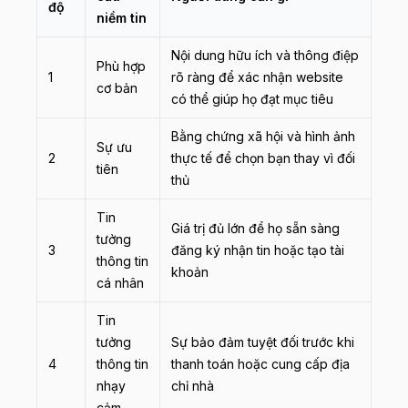
độ
niềm tin
Nội dung hữu ích và thông điệp
Phù hợp
1
rõ ràng để xác nhận website
cơ bản
có thể giúp họ đạt mục tiêu
Bằng chứng xã hội và hình ảnh
Sự ưu
2
thực tế để chọn bạn thay vì đối
tiên
thủ
Tin
Giá trị đủ lớn để họ sẵn sàng
tưởng
3
đăng ký nhận tin hoặc tạo tài
thông tin
khoản
cá nhân
Tin
tưởng
Sự bảo đảm tuyệt đối trước khi
4
thông tin
thanh toán hoặc cung cấp địa
nhạy
chỉ nhà
cảm