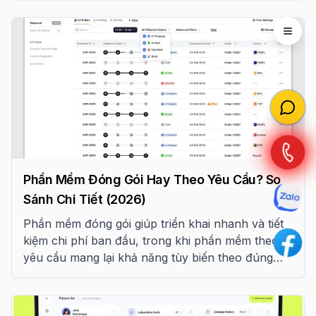
mềm, vai trò của khách hàng ở mỗi bước, các rủi
ro thường gặp và checklist hợp đồng trước khi
Open 
bắt đầu dự án.
Phần Mềm Đóng Gói Hay Theo Yêu Cầu? So
Sánh Chi Tiết (2026)
Phần mềm đóng gói giúp triển khai nhanh và tiết
kiệm chi phí ban đầu, trong khi phần mềm theo
yêu cầu mang lại khả năng tùy biến theo đúng
quy trình doanh nghiệp. Bài viết phân tích khi nào
nên mua phần mềm có sẵn, khi nào nên phát
triển riêng và cách tránh những chi phí phát sinh