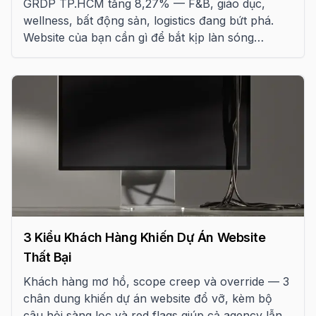
GRDP TP.HCM tăng 8,27% — F&B, giáo dục,
wellness, bất động sản, logistics đang bứt phá.
Website của bạn cần gì để bắt kịp làn sóng
chuyển đổi số 2026? Checklist chi tiết.
3 Kiểu Khách Hàng Khiến Dự Án Website
Thất Bại
Khách hàng mơ hồ, scope creep và override — 3
chân dung khiến dự án website đổ vỡ, kèm bộ
câu hỏi sàng lọc và red flags giúp cả agency lẫn