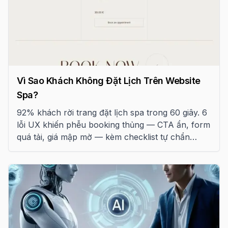
Vì Sao Khách Không Đặt Lịch Trên Website
Spa?
92% khách rời trang đặt lịch spa trong 60 giây. 6
lỗi UX khiến phễu booking thủng — CTA ẩn, form
quá tải, giá mập mờ — kèm checklist tự chẩn
đoán 18 điểm.