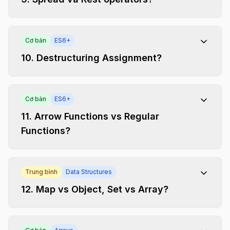
Cơ bản
ES6+
10
.
Destructuring Assignment?
Cơ bản
ES6+
11
.
Arrow Functions vs Regular
Functions?
Trung bình
Data Structures
12
.
Map vs Object, Set vs Array?