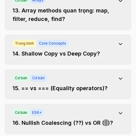
Cơ bản
Arrays
13
.
Array methods quan trọng: map,
filter, reduce, find?
Trung bình
Core Concepts
14
.
Shallow Copy vs Deep Copy?
Cơ bản
Cơ bản
15
.
== vs === (Equality operators)?
Cơ bản
ES6+
16
.
Nullish Coalescing (??) vs OR (||)?