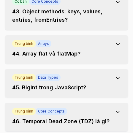
Cơ bản
Core Concepts
43
.
Object methods: keys, values,
entries, fromEntries?
Trung bình
Arrays
44
.
Array flat và flatMap?
Trung bình
Data Types
45
.
BigInt trong JavaScript?
Trung bình
Core Concepts
46
.
Temporal Dead Zone (TDZ) là gì?