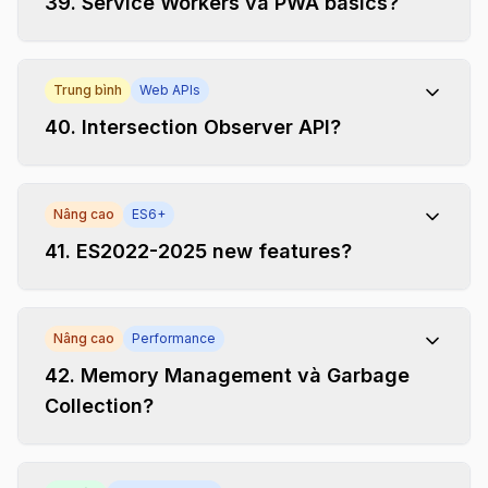
39
.
Service Workers và PWA basics?
Trung bình
Web APIs
40
.
Intersection Observer API?
Nâng cao
ES6+
41
.
ES2022-2025 new features?
Nâng cao
Performance
42
.
Memory Management và Garbage
Collection?