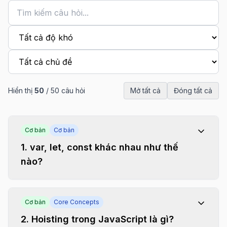
Hiển thị
50
/
50
câu hỏi
Mở tất cả
Đóng tất cả
Cơ bản
Cơ bản
1
.
var, let, const khác nhau như thế
nào?
Cơ bản
Core Concepts
2
.
Hoisting trong JavaScript là gì?