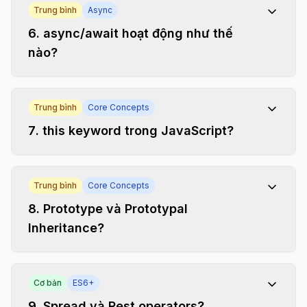
Trung bình
Async
6
.
async/await hoạt động như thế
nào?
Trung bình
Core Concepts
7
.
this keyword trong JavaScript?
Trung bình
Core Concepts
8
.
Prototype và Prototypal
Inheritance?
Cơ bản
ES6+
9
.
Spread và Rest operators?