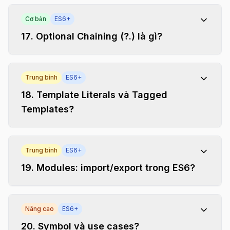
Cơ bản
ES6+
17
.
Optional Chaining (?.) là gì?
Trung bình
ES6+
18
.
Template Literals và Tagged
Templates?
Trung bình
ES6+
19
.
Modules: import/export trong ES6?
Nâng cao
ES6+
20
.
Symbol và use cases?