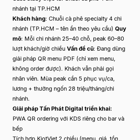
nhánh tại TP.HCM
Khách hàng
: Chuỗi cà phê specialty 4 chi
nhánh (TP.HCM – tên ẩn theo yêu cầu)
Quy
mô
: Mỗi chi nhánh 25–40 chỗ, peak 60–80
lượt khách/giờ chiều
Vấn đề cũ
: Đang dùng
giải pháp QR menu PDF (chỉ xem menu,
không order được). Khách vẫn phải gọi
nhân viên. Mùa peak cần 5 phục vụ/ca,
lương + thưởng ngốn 28 triệu/tháng/chi
nhánh.
Giải pháp Tấn Phát Digital triển khai:
PWA QR ordering với KDS riêng cho bar và
bếp
Tích hợp KiotViet 2 chiều (menu, giá, tồn