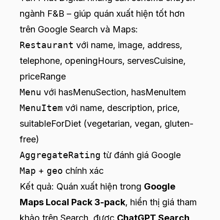
ngành F&B – giúp quán xuất hiện tốt hơn
trên Google Search và Maps:
Restaurant
với name, image, address,
telephone, openingHours, servesCuisine,
priceRange
Menu
với hasMenuSection, hasMenuItem
MenuItem
với name, description, price,
suitableForDiet (vegetarian, vegan, gluten-
free)
AggregateRating
từ đánh giá Google
Map
+
geo
chính xác
Kết quả: Quán xuất hiện trong
Google
Maps Local Pack 3-pack
, hiển thị giá tham
khảo trên Search, được
ChatGPT Search