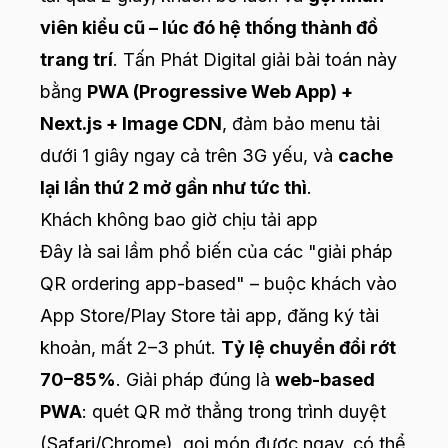
viên kiểu cũ – lúc đó hệ thống thành đồ
trang trí
. Tấn Phát Digital giải bài toán này
bằng
PWA (Progressive Web App) +
Next.js + Image CDN
, đảm bảo menu tải
dưới 1 giây ngay cả trên 3G yếu, và
cache
lại lần thứ 2 mở gần như tức thì
.
Khách không bao giờ chịu tải app
Đây là sai lầm phổ biến của các "giải pháp
QR ordering app-based" – buộc khách vào
App Store/Play Store tải app, đăng ký tài
khoản, mất 2–3 phút.
Tỷ lệ chuyển đổi rớt
70–85%
. Giải pháp đúng là
web-based
PWA
: quét QR mở thẳng trong trình duyệt
(Safari/Chrome), gọi món được ngay, có thể