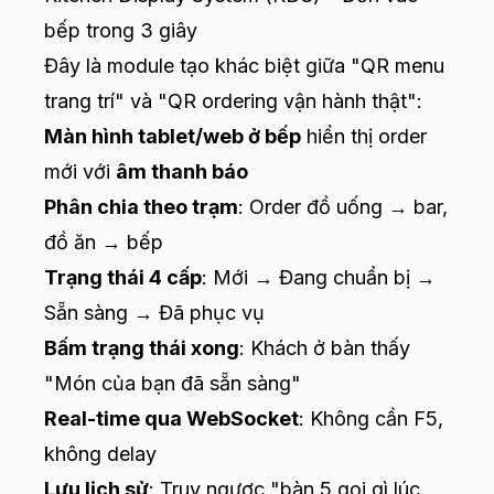
bếp trong 3 giây
Đây là module tạo khác biệt giữa "QR menu
trang trí" và "QR ordering vận hành thật":
Màn hình tablet/web ở bếp
hiển thị order
mới với
âm thanh báo
Phân chia theo trạm
: Order đồ uống → bar,
đồ ăn → bếp
Trạng thái 4 cấp
: Mới → Đang chuẩn bị →
Sẵn sàng → Đã phục vụ
Bấm trạng thái xong
: Khách ở bàn thấy
"Món của bạn đã sẵn sàng"
Real-time qua WebSocket
: Không cần F5,
không delay
Lưu lịch sử
: Truy ngược "bàn 5 gọi gì lúc