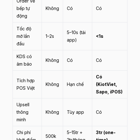
Order về
bếp tự
Không
Có
Có
động
Tốc độ
5–10s (tải
mở lần
1–2s
<1s
app)
đầu
KDS có
Không
Có
Có
âm báo
Có
Tích hợp
Không
Hạn chế
(KiotViet,
POS Việt
Sapo, iPOS)
Upsell
thông
Không
Tùy app
Có
minh
Chi phí
5–15tr +
3tr (one-
500k
khởi điểm
2tr/tháng
time)