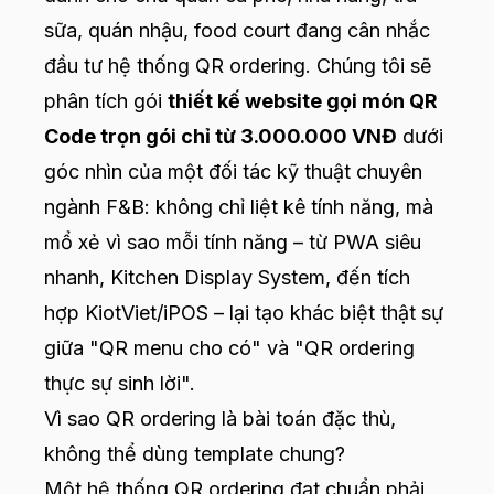
sữa, quán nhậu, food court đang cân nhắc
đầu tư hệ thống QR ordering. Chúng tôi sẽ
phân tích gói
thiết kế website gọi món QR
Code trọn gói chỉ từ 3.000.000 VNĐ
dưới
góc nhìn của một đối tác kỹ thuật chuyên
ngành F&B: không chỉ liệt kê tính năng, mà
mổ xẻ vì sao mỗi tính năng – từ PWA siêu
nhanh, Kitchen Display System, đến tích
hợp KiotViet/iPOS – lại tạo khác biệt thật sự
giữa "QR menu cho có" và "QR ordering
thực sự sinh lời".
Vì sao QR ordering là bài toán đặc thù,
không thể dùng template chung?
Một hệ thống QR ordering đạt chuẩn phải