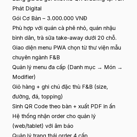
Phát Digital
Gói Cơ Bản – 3.000.000 VNĐ
Phù hợp với quán cà phê nhỏ, quán nhậu
bình dân, trà sữa take-away dưới 20 chỗ.
Giao diện menu PWA chọn từ thư viện mẫu
chuyên ngành F&B
Quản lý menu đa cấp (Danh mục → Món →
Modifier)
Giỏ hàng + ghi chú đặc thù F&B (size,
đường, đá, topping)
Sinh QR Code theo bàn + xuất PDF in ấn
Hệ thống nhận order cho quản lý
(web/tablet) với âm báo
Quản lý trạng thái order 4 cấp