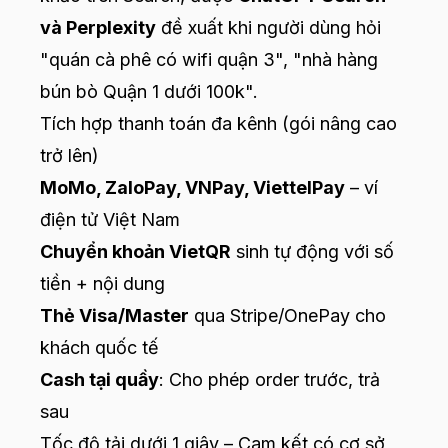
và Perplexity
đề xuất khi người dùng hỏi
"quán cà phê có wifi quận 3", "nhà hàng
bún bò Quận 1 dưới 100k".
Tích hợp thanh toán đa kênh (gói nâng cao
trở lên)
MoMo, ZaloPay, VNPay, ViettelPay
– ví
điện tử Việt Nam
Chuyển khoản VietQR
sinh tự động với số
tiền + nội dung
Thẻ Visa/Master
qua Stripe/OnePay cho
khách quốc tế
Cash tại quầy
: Cho phép order trước, trả
sau
Tốc độ tải dưới 1 giây – Cam kết có cơ sở