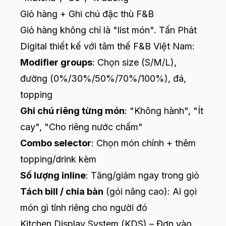
Giỏ hàng + Ghi chú đặc thù F&B
Giỏ hàng không chỉ là "list món". Tấn Phát
Digital thiết kế với tâm thế F&B Việt Nam:
Modifier groups
: Chọn size (S/M/L),
đường (0%/30%/50%/70%/100%), đá,
topping
Ghi chú riêng từng món
: "Không hành", "Ít
cay", "Cho riêng nước chấm"
Combo selector
: Chọn món chính + thêm
topping/drink kèm
Số lượng inline
: Tăng/giảm ngay trong giỏ
Tách bill / chia bàn
(gói nâng cao): Ai gọi
món gì tính riêng cho người đó
Kitchen Display System (KDS) – Đơn vào