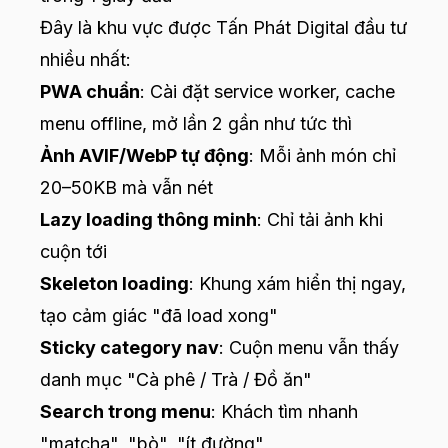
Đây là khu vực được Tấn Phát Digital đầu tư
nhiều nhất:
PWA chuẩn
: Cài đặt service worker, cache
menu offline, mở lần 2 gần như tức thì
Ảnh AVIF/WebP tự động
: Mỗi ảnh món chỉ
20–50KB mà vẫn nét
Lazy loading thông minh
: Chỉ tải ảnh khi
cuộn tới
Skeleton loading
: Khung xám hiển thị ngay,
tạo cảm giác "đã load xong"
Sticky category nav
: Cuộn menu vẫn thấy
danh mục "Cà phê / Trà / Đồ ăn"
Search trong menu
: Khách tìm nhanh
"matcha", "bò", "ít đường"