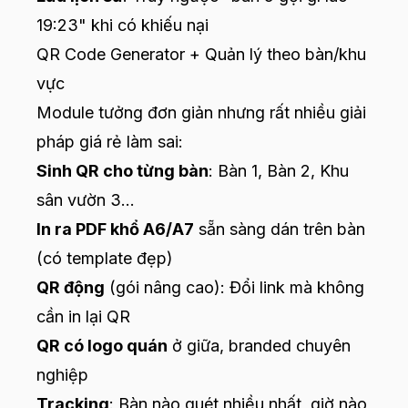
19:23" khi có khiếu nại
QR Code Generator + Quản lý theo bàn/khu
vực
Module tưởng đơn giản nhưng rất nhiều giải
pháp giá rẻ làm sai:
Sinh QR cho từng bàn
: Bàn 1, Bàn 2, Khu
sân vườn 3…
In ra PDF khổ A6/A7
sẵn sàng dán trên bàn
(có template đẹp)
QR động
(gói nâng cao): Đổi link mà không
cần in lại QR
QR có logo quán
ở giữa, branded chuyên
nghiệp
Tracking
: Bàn nào quét nhiều nhất, giờ nào