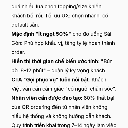
quá nhiều lựa chọn topping/size khiến
khách bối rối. Tối ưu UX: chọn nhanh, có
default sẵn.
Mặc định "Ít ngọt 50%"
cho đồ uống Sài
Gòn: Phù hợp khẩu vị, tăng tỷ lệ hoàn thành
order.
Hiển thị thời gian chế biến ước tính
: "Bún
bò: 8–12 phút" – quản lý kỳ vọng khách.
CTA "Gọi phục vụ" luôn nổi bật
: Khách
Việt vẫn cần cảm giác "có người chăm sóc".
Nhân viên cần được đào tạo
: 80% thất bại
của QR ordering đến từ nhân viên không
hiểu hệ thống và không hướng dẫn khách.
Quy trình triển khai trong 7–14 ngày làm việc