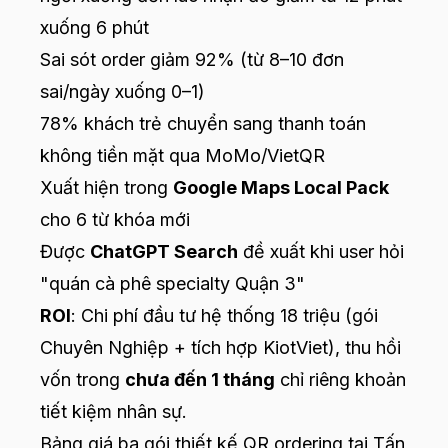
xuống 6 phút
Sai sót order giảm 92% (từ 8–10 đơn
sai/ngày xuống 0–1)
78% khách trẻ chuyển sang thanh toán
không tiền mặt qua MoMo/VietQR
Xuất hiện trong
Google Maps Local Pack
cho 6 từ khóa mới
Được
ChatGPT Search
đề xuất khi user hỏi
"quán cà phê specialty Quận 3"
ROI
: Chi phí đầu tư hệ thống 18 triệu (gói
Chuyên Nghiệp + tích hợp KiotViet), thu hồi
vốn trong
chưa đến 1 tháng
chỉ riêng khoản
tiết kiệm nhân sự.
Bảng giá ba gói thiết kế QR ordering tại Tấn