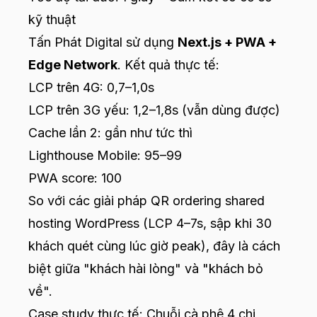
kỹ thuật
Tấn Phát Digital sử dụng
Next.js + PWA +
Edge Network
. Kết quả thực tế:
LCP trên 4G: 0,7–1,0s
LCP trên 3G yếu: 1,2–1,8s (vẫn dùng được)
Cache lần 2: gần như tức thì
Lighthouse Mobile: 95–99
PWA score: 100
So với các giải pháp QR ordering shared
hosting WordPress (LCP 4–7s, sập khi 30
khách quét cùng lúc giờ peak), đây là cách
biệt giữa "khách hài lòng" và "khách bỏ
về".
Case study thực tế: Chuỗi cà phê 4 chi