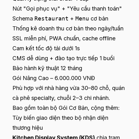
Nút "Gọi phục vụ" + "Yêu cầu thanh toán"
Schema
Restaurant
+
Menu
cơ bản
Thống kê doanh thu cơ bản theo ngày/tuần
SSL miễn phí, PWA chuẩn, cache offline
Cam kết tốc độ tải dưới 1s
CMS dễ dùng + đào tạo trực tiếp 1 buổi
Bảo hành kỹ thuật 12 tháng
Gói Nâng Cao – 6.000.000 VNĐ
Phù hợp với nhà hàng vừa 30–80 chỗ, quán
cà phê specialty, chuỗi 2–3 chi nhánh.
Bao gồm toàn bộ Gói Cơ Bản, cộng thêm:
Tùy biến giao diện theo bộ nhận diện
thương hiệu
Kitchen Display System (KDS)
chia trạm