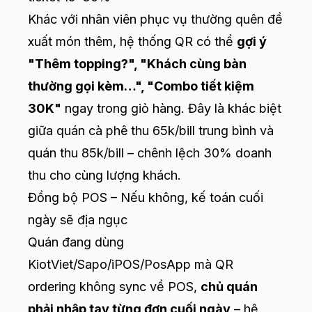
Khác với nhân viên phục vụ thường quên đề
xuất món thêm, hệ thống QR có thể
gợi ý
"Thêm topping?", "Khách cùng bàn
thường gọi kèm…", "Combo tiết kiệm
30K"
ngay trong giỏ hàng. Đây là khác biệt
giữa quán cà phê thu 65k/bill trung bình và
quán thu 85k/bill – chênh lệch 30% doanh
thu cho cùng lượng khách.
Đồng bộ POS – Nếu không, kế toán cuối
ngày sẽ địa ngục
Quán đang dùng
KiotViet/Sapo/iPOS/PosApp mà QR
ordering không sync về POS,
chủ quán
phải nhập tay từng đơn cuối ngày
– hệ