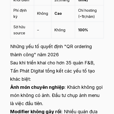
Phí định
Chỉ hosting
Không
Cao
kỳ
(~1tr/năm)
Sở hữu
–
Không
100%
source
Những yếu tố quyết định "QR ordering
thành công" năm 2026
Sau khi triển khai cho hơn 35 quán F&B,
Tấn Phát Digital tổng kết các yếu tố tạo
khác biệt:
Ảnh món chuyên nghiệp
: Khách không gọi
món không có ảnh. Đầu tư chụp ảnh menu
là việc đầu tiên.
Modifier không gây rối
: Nhiều quán đưa